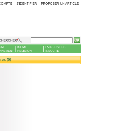
COMPTE
S'IDENTIFIER
PROPOSER UN ARTICLE
CHERCHER
SME
ISLAM
FAITS DIVERS
NNEMENT
RELIGION
INSOLITE
es (0)