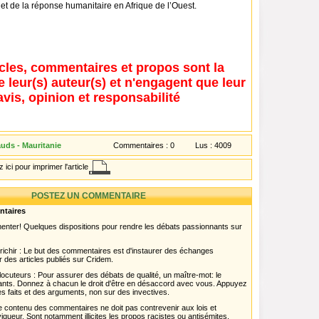
e et de la réponse humanitaire en Afrique de l’Ouest.
icles, commentaires et propos sont la
e leur(s) auteur(s) et n'engagent que leur
avis, opinion et responsabilité
uds - Mauritanie
Commentaires :
0
Lus :
4009
 ici pour imprimer l'article
POSTEZ UN COMMENTAIRE
ntaires
menter! Quelques dispositions pour rendre les débats passionnants sur
chir : Le but des commentaires est d'instaurer des échanges
r des articles publiés sur Cridem.
ocuteurs : Pour assurer des débats de qualité, un maître-mot: le
pants. Donnez à chacun le droit d'être en désaccord avec vous. Appuyez
s faits et des arguments, non sur des invectives.
 Le contenu des commentaires ne doit pas contrevenir aux lois et
igueur. Sont notamment illicites les propos racistes ou antisémites,