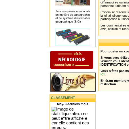
diffamatoires ou inju
personne, utilisant d
Cridem se réserve le
la loi, ainsi que to
participation à Cride
Les commentaires et 
avis, opinion et resp
Pour poster un com
Si vous avez déjà
Veuillez vous ident
IDENTIFICATION o
Vous n'êtes pas m
ICI
.
En étant membre 
restriction .
CLASSEMENT
Moy. 3 derniers mois