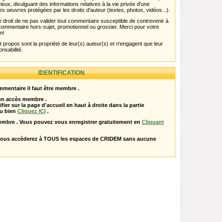
rieux, divulguant des informations relatives à la vie privée d'une
es oeuvres protégées par les droits d'auteur (textes, photos, vidéos...).
 droit de ne pas valider tout commentaire susceptible de contrevenir à
ut commentaire hors-sujet, promotionnel ou grossier. Merci pour votre
m!
propos sont la propriété de leur(s) auteur(s) et n'engagent que leur
onsabilité.
IDENTIFICATION
mentaire il faut être membre .
 un accès membre .
ifier sur la page d'accueil en haut à droite dans la partie
u bien
Cliquez ICI
.
embre . Vous pouvez vous enregistrer gratuitement en
Cliquant
vous accèderez à TOUS les espaces de CRIDEM sans aucune