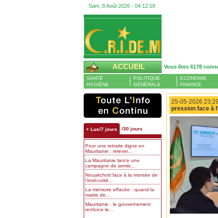
Sam, 8 Août 2026 -
04:12:19
ACCUEIL
Vous êtes 6178 conn
SANTÉ
POLITIQUE
ECONOMIE
HYGIÈNE
GÉNÉRALE
FINANCE
25-05-2026 23:29
pression face à 
/30 jours
+ Lus/7 jours
Pour une retraite digne en
Mauritanie : relever...
La Mauritanie lance une
campagne de semis...
Nouakchott face à la montée de
l’insécurité...
La mémoire effacée : quand la
mairie de...
Mauritanie : le gouvernement
renforce le...