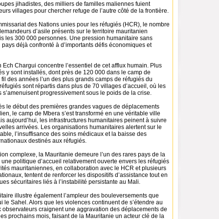
pes jihadistes, des milliers de familles maliennes fuient
rs villages pour chercher refuge de l’autre côté de la frontière.
missariat des Nations unies pour les réfugiés (HCR), le nombre
demandeurs d’asile présents sur le territoire mauritanien
s les 300 000 personnes. Une pression humanitaire sans
 pays déjà confronté à d’importants défis économiques et
 Ech Chargui concentre l’essentiel de cet afflux humain. Plus
s y sont installés, dont près de 120 000 dans le camp de
fil des années l’un des plus grands camps de réfugiés du
réfugiés sont répartis dans plus de 70 villages d’accueil, où les
s s’amenuisent progressivement sous le poids de la crise.
ès le début des premières grandes vagues de déplacements
alien, le camp de Mbera s’est transformé en une véritable ville
is aujourd’hui, les infrastructures humanitaires peinent à suivre
elles arrivées. Les organisations humanitaires alertent sur le
ble, l’insuffisance des soins médicaux et la baisse des
rnationaux destinés aux réfugiés.
tion complexe, la Mauritanie demeure l’un des rares pays de la
 une politique d’accueil relativement ouverte envers les réfugiés
ités mauritaniennes, en collaboration avec le HCR et plusieurs
tionaux, tentent de renforcer les dispositifs d’assistance tout en
ues sécuritaires liés à l’instabilité persistante au Mali.
itaire illustre également l’ampleur des bouleversements que
i le Sahel. Alors que les violences continuent de s’étendre au
 observateurs craignent une aggravation des déplacements de
es prochains mois, faisant de la Mauritanie un acteur clé de la