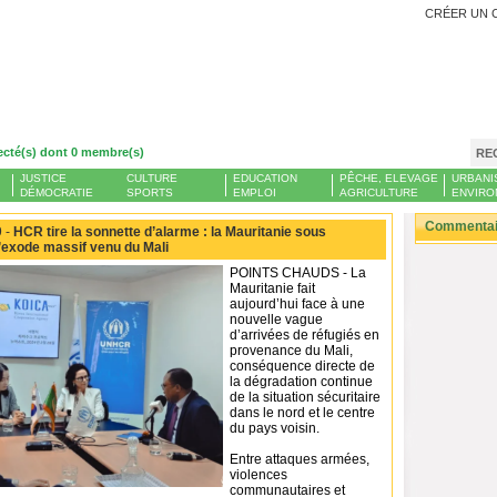
CRÉER UN 
ecté(s) dont 0 membre(s)
RE
JUSTICE
CULTURE
EDUCATION
PÊCHE, ELEVAGE
URBANI
DÉMOCRATIE
SPORTS
EMPLOI
AGRICULTURE
ENVIRO
Commentair
 -
HCR tire la sonnette d’alarme : la Mauritanie sous
l’exode massif venu du Mali
POINTS CHAUDS - La
Mauritanie fait
aujourd’hui face à une
nouvelle vague
d’arrivées de réfugiés en
provenance du Mali,
conséquence directe de
la dégradation continue
de la situation sécuritaire
dans le nord et le centre
du pays voisin.
Entre attaques armées,
violences
communautaires et