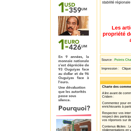
stabilité régional
Les art
propriété d
Source :
Points Cha
Impression :
Cliquez
Charte des comme
A lire avant de com
Cridem :
Commentez pour enri
enrichissants à parti
Respectez vos interl
respect des partici
vos réponses sur de
Contenus illicites :
réglementations en v