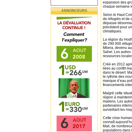
expansion des grou
chaque semaine leu
ANNONCEURS
Selon le Haut Com
de réfugiés et de 
dépasse désormai
précédent pour un
climatiques.
La région du Hodh
de 290 000 réfugié
Mbera, devenu au 
Sahel. Les autres 
ressources locale
Créé en 2012 apr
liées au conflit m
dans le désert. Ma
le rythme des nouv
manque d’eau pota
financements inte
Malgré cette situa
région à maintenir
maliens. Les autor
partenaires interna
surveillant les risq
Cette crise human
connaît aujourd’hu
Mali, de nombreux
populations dans l