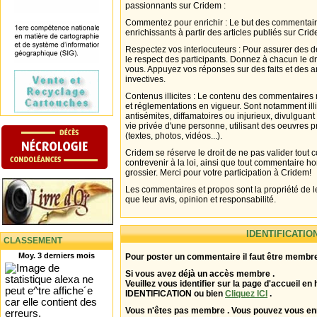
passionnants sur Cridem :
Commentez pour enrichir : Le but des commentair
enrichissants à partir des articles publiés sur Cri
Respectez vos interlocuteurs : Pour assurer des d
le respect des participants. Donnez à chacun le d
vous. Appuyez vos réponses sur des faits et des 
invectives.
Contenus illicites : Le contenu des commentaires n
et réglementations en vigueur. Sont notamment illi
antisémites, diffamatoires ou injurieux, divulguant
vie privée d'une personne, utilisant des oeuvres p
(textes, photos, vidéos...).
Cridem se réserve le droit de ne pas valider tout
contrevenir à la loi, ainsi que tout commentaire h
grossier. Merci pour votre participation à Cridem!
Les commentaires et propos sont la propriété de l
que leur avis, opinion et responsabilité.
IDENTIFICATIO
CLASSEMENT
Moy. 3 derniers mois
Pour poster un commentaire il faut être membre
Si vous avez déjà un accès membre .
Veuillez vous identifier sur la page d'accueil en 
IDENTIFICATION ou bien
Cliquez ICI
.
Vous n'êtes pas membre . Vous pouvez vous enr