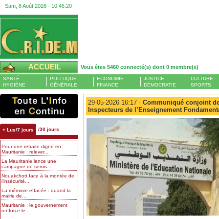
Sam, 8 Août 2026 -
10:45:20
ACCUEIL
Vous êtes 5460 connecté(s) dont 0 membre(s)
SANTÉ
POLITIQUE
ECONOMIE
JUSTICE
CULTURE
HYGIÈNE
GÉNÉRALE
FINANCE
DÉMOCRATIE
SPORTS
29-05-2026 16:17 -
Communiqué conjoint de 
Inspecteurs de l’Enseignement Fondament
/30 jours
+ Lus/7 jours
Pour une retraite digne en
Mauritanie : relever...
La Mauritanie lance une
campagne de semis...
Nouakchott face à la montée de
l’insécurité...
La mémoire effacée : quand la
mairie de...
Mauritanie : le gouvernement
renforce le...