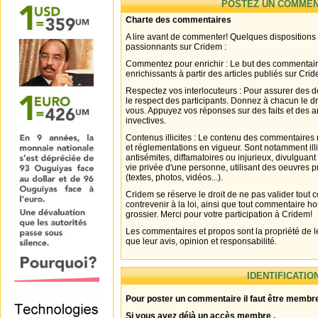
POSTEZ UN COMMEN
Charte des commentaires
A lire avant de commenter! Quelques dispositions
passionnants sur Cridem :
Commentez pour enrichir : Le but des commentair
enrichissants à partir des articles publiés sur Cri
Respectez vos interlocuteurs : Pour assurer des d
le respect des participants. Donnez à chacun le d
vous. Appuyez vos réponses sur des faits et des 
invectives.
Contenus illicites : Le contenu des commentaires n
et réglementations en vigueur. Sont notamment illi
antisémites, diffamatoires ou injurieux, divulguant
vie privée d'une personne, utilisant des oeuvres p
(textes, photos, vidéos...).
Cridem se réserve le droit de ne pas valider tout
contrevenir à la loi, ainsi que tout commentaire h
grossier. Merci pour votre participation à Cridem!
Les commentaires et propos sont la propriété de l
que leur avis, opinion et responsabilité.
IDENTIFICATIO
Pour poster un commentaire il faut être membre
Si vous avez déjà un accès membre .