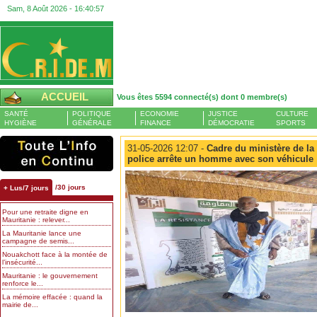
Sam, 8 Août 2026 -
16:40:58
ACCUEIL
Vous êtes 5594 connecté(s) dont 0 membre(s)
SANTÉ
POLITIQUE
ECONOMIE
JUSTICE
CULTURE
HYGIÈNE
GÉNÉRALE
FINANCE
DÉMOCRATIE
SPORTS
31-05-2026 12:07 -
Cadre du ministère de la 
police arrête un homme avec son véhicule
/30 jours
+ Lus/7 jours
Pour une retraite digne en
Mauritanie : relever...
La Mauritanie lance une
campagne de semis...
Nouakchott face à la montée de
l’insécurité...
Mauritanie : le gouvernement
renforce le...
La mémoire effacée : quand la
mairie de...