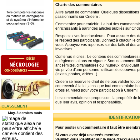
Charte des commentaires
A lire avant de commenter! Quelques dispositions
passionnants sur Cridem :
Commentez pour enrichir : Le but des commentair
enrichissants à partir des articles publiés sur Cri
Respectez vos interlocuteurs : Pour assurer des d
le respect des participants. Donnez à chacun le d
vous. Appuyez vos réponses sur des faits et des 
invectives.
Contenus illicites : Le contenu des commentaires n
et réglementations en vigueur. Sont notamment illi
antisémites, diffamatoires ou injurieux, divulguant
vie privée d'une personne, utilisant des oeuvres p
(textes, photos, vidéos...).
Cridem se réserve le droit de ne pas valider tout
contrevenir à la loi, ainsi que tout commentaire h
grossier. Merci pour votre participation à Cridem!
Les commentaires et propos sont la propriété de l
que leur avis, opinion et responsabilité.
CLASSEMENT
Moy. 3 derniers mois
IDENTIFICATIO
Pour poster un commentaire il faut être membre
Si vous avez déjà un accès membre .
Veuillez vous identifier sur la page d'accueil en 