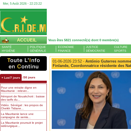
Mer, 5 Août 2026 -
22:23:23
ACCUEIL
Vous êtes 5821 connecté(s) dont 0 membre(s)
SANTÉ
POLITIQUE
ECONOMIE
JUSTICE
CULTURE
HYGIÈNE
GÉNÉRALE
FINANCE
DÉMOCRATIE
SPORTS
01-06-2026 23:52 -
António Guterres nomme 
Finlande, Coordonnatrice résidente des Na
/30 jours
+ Lus/7 jours
Pour une retraite digne en
Mauritanie : relever...
Aéroport de Nouakchott : baisse
des tarifs du...
Vidéo. Sénégal : les propos de
Cheikh Tidiane...
La Mauritanie lance une
campagne de semis...
La Mauritanie poursuit le projet
sidérurgique...