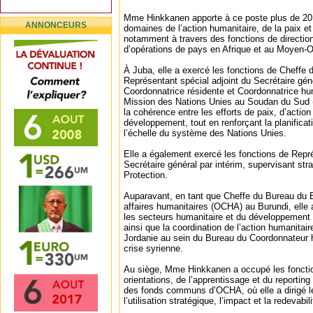
Mme Hinkkanen apporte à ce poste plus de 20
ANNONCEURS
domaines de l’action humanitaire, de la paix 
notamment à travers des fonctions de directio
d’opérations de pays en Afrique et au Moyen-Or
À Juba, elle a exercé les fonctions de Cheffe 
Représentant spécial adjoint du Secrétaire gé
Coordonnatrice résidente et Coordonnatrice hum
Mission des Nations Unies au Soudan du Sud (
la cohérence entre les efforts de paix, d’action
développement, tout en renforçant la planifica
l’échelle du système des Nations Unies.
Elle a également exercé les fonctions de Repr
Secrétaire général par intérim, supervisant stra
Protection.
Auparavant, en tant que Cheffe du Bureau du B
affaires humanitaires (OCHA) au Burundi, elle 
les secteurs humanitaire et du développement e
ainsi que la coordination de l’action humanitair
Jordanie au sein du Bureau du Coordonnateur h
crise syrienne.
Au siège, Mme Hinkkanen a occupé les foncti
orientations, de l’apprentissage et du reportin
des fonds communs d’OCHA, où elle a dirigé les
l’utilisation stratégique, l’impact et la redeva