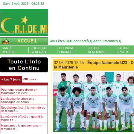
Sam, 8 Août 2026 -
06:15:53
ACCUEIL
Vous êtes 5831 connecté(s) dont 0 membre(s)
SANTÉ
POLITIQUE
ECONOMIE
JUSTICE
CULTURE
HYGIÈNE
GÉNÉRALE
FINANCE
DÉMOCRATIE
SPORTS
02-06-2026 18:45 -
Équipe Nationale U23 : D
la Mauritanie
/30 jours
+ Lus/7 jours
Pour une retraite digne en
Mauritanie : relever...
La Mauritanie lance une
campagne de semis...
Nouakchott face à la montée de
l’insécurité...
La mémoire effacée : quand la
mairie de...
Mauritanie : le gouvernement
renforce le...