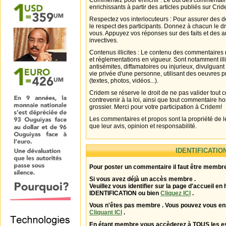
Commentez pour enrichir : Le but des commentair
enrichissants à partir des articles publiés sur Cri
Respectez vos interlocuteurs : Pour assurer des d
le respect des participants. Donnez à chacun le d
vous. Appuyez vos réponses sur des faits et des 
invectives.
Contenus illicites : Le contenu des commentaires n
et réglementations en vigueur. Sont notamment illi
antisémites, diffamatoires ou injurieux, divulguant
vie privée d'une personne, utilisant des oeuvres p
(textes, photos, vidéos...).
Cridem se réserve le droit de ne pas valider tout
contrevenir à la loi, ainsi que tout commentaire h
grossier. Merci pour votre participation à Cridem!
Les commentaires et propos sont la propriété de l
que leur avis, opinion et responsabilité.
IDENTIFICATIO
Pour poster un commentaire il faut être membre
Si vous avez déjà un accès membre .
Veuillez vous identifier sur la page d'accueil en 
IDENTIFICATION ou bien
Cliquez ICI
.
Vous n'êtes pas membre . Vous pouvez vous enr
Cliquant ICI
.
En étant membre vous accèderez à TOUS les 