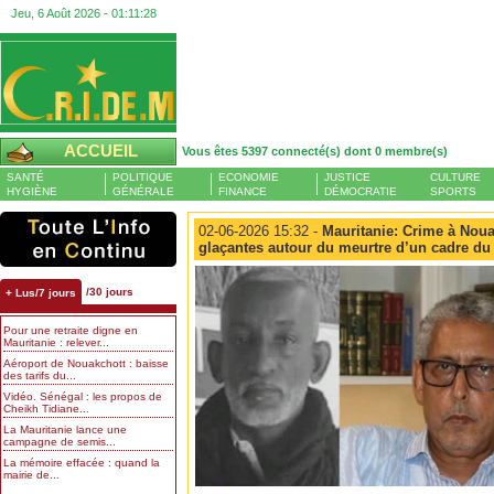
Jeu, 6 Août 2026 -
01:11:29
ACCUEIL
Vous êtes 5397 connecté(s) dont 0 membre(s)
SANTÉ
POLITIQUE
ECONOMIE
JUSTICE
CULTURE
HYGIÈNE
GÉNÉRALE
FINANCE
DÉMOCRATIE
SPORTS
02-06-2026 15:32 -
Mauritanie: Crime à Nouak
glaçantes autour du meurtre d’un cadre du 
/30 jours
+ Lus/7 jours
Pour une retraite digne en
Mauritanie : relever...
Aéroport de Nouakchott : baisse
des tarifs du...
Vidéo. Sénégal : les propos de
Cheikh Tidiane...
La Mauritanie lance une
campagne de semis...
La mémoire effacée : quand la
mairie de...