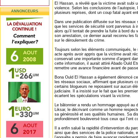
El Hassan, a révélé que la victime avait subi 
violence. Selon les conclusions de l’autopsie, 
ANNONCEURS
plusieurs reprises, dont un coup fatal ayant en
Dans une publication diffusée sur les réseaux 
que les services de sécurité sont parvenus à in
alors qu’il tentait de prendre la fuite à bord du
son arrestation, ce dernier aurait reconnu les fai
sur le déroulement du crime.
Toujours selon les éléments communiqués, le 
acte après avoir appris que la victime avait r
conservait une importante somme d’argent dan
cette information, il aurait attiré Abado Ould 
remettre une avance financière avant de passer
Bona Ould El Hassan a également dénoncé cert
les réseaux sociaux, affirmant que plusieurs 
certains blogueurs ne reposaient sur aucun él
judiciaire. Il a insisté sur le fait que les prem
écartent les spéculations visant la victime.
Le bâtonnier a rendu un hommage appuyé au dé
Liksar, le décrivant comme un homme respecté
sa générosité et ses qualités humaines. Sa dispa
profondément bouleversé tous ceux qui l’ont c
Il a enfin salué la rapidité d’intervention du pa
ainsi que des services de la police nationale, e
l’enquête a permis de faire avancer rapidement 