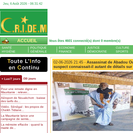
Jeu, 6 Août 2026 -
06:31:43
ACCUEIL
Vous êtes 4601 connecté(s) dont 0 membre(s)
SANTÉ
POLITIQUE
ECONOMIE
JUSTICE
CULTURE
HYGIÈNE
GÉNÉRALE
FINANCE
DÉMOCRATIE
SPORTS
02-06-2026 21:45 -
Assassinat de Abadou O
suspect connaissait-il autant de détails sur
/30 jours
+ Lus/7 jours
Pour une retraite digne en
Mauritanie : relever...
Aéroport de Nouakchott : baisse
des tarifs du...
Vidéo. Sénégal : les propos de
Cheikh Tidiane...
La Mauritanie lance une
campagne de semis...
La mémoire effacée : quand la
mairie de...