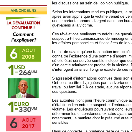
les discussions au sein de l’opinion publique.
ANNONCEURS
Selon les informations rendues publiques, le p
après avoir appris que la victime venait de ven
une importante somme d’argent dans son burea
guet-apens à la victime.
Ces révélations soulèvent toutefois une questi
suspect a-t-il eu connaissance de renseigneme
les affaires personnelles et financières de la v
Le fait de savoir qu’une transaction immobilière
connaître l’existence d’une somme d’argent impo
où elle était conservée semble indiquer que ce
d’un cercle relativement proche de la victime.
s’interrogent ainsi sur l’origine exacte de ces
S’agissait-il d’informations connues dans son
Ont-elles pu être divulguées par inadvertance 
travail ou familial ? À ce stade, aucune réponse
ces questions.
Les autorités n’ont pour l’heure communiqué 
d’établir un lien entre le suspect et l’entourage
victime. Les enquêteurs poursuivent donc leurs
déterminer les circonstances exactes ayant co
notamment, la manière dont le présumé auteur
sensibles.
Dans ce contexte, la prudence reste de mise. 