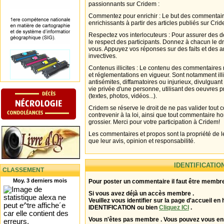
passionnants sur Cridem :
Commentez pour enrichir : Le but des commentair
enrichissants à partir des articles publiés sur Cri
Respectez vos interlocuteurs : Pour assurer des d
le respect des participants. Donnez à chacun le d
vous. Appuyez vos réponses sur des faits et des 
invectives.
Contenus illicites : Le contenu des commentaires n
et réglementations en vigueur. Sont notamment illi
antisémites, diffamatoires ou injurieux, divulguant
vie privée d'une personne, utilisant des oeuvres p
(textes, photos, vidéos...).
Cridem se réserve le droit de ne pas valider tout
contrevenir à la loi, ainsi que tout commentaire h
grossier. Merci pour votre participation à Cridem!
Les commentaires et propos sont la propriété de l
que leur avis, opinion et responsabilité.
IDENTIFICATIO
CLASSEMENT
Moy. 3 derniers mois
Pour poster un commentaire il faut être membre
Si vous avez déjà un accès membre .
Veuillez vous identifier sur la page d'accueil en 
IDENTIFICATION ou bien
Cliquez ICI
.
Vous n'êtes pas membre . Vous pouvez vous enr