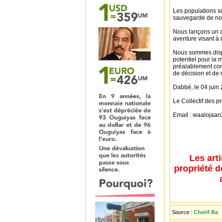
Les populations so
sauvegarde de not
Nous lançons un ap
aventure visant à 
Nous sommes dispo
potentiel pour la m
préalablement con
de décision et de
Dabbé, le 04 juin
Le Collectif des p
Email : waaloja
Les art
propriété d
Source :
Cherif Ba