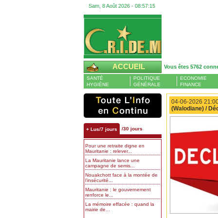
Sam, 8 Août 2026 -
08:57:15
ACCUEIL
Vous êtes 5762 conn
SANTÉ
POLITIQUE
ECONOMIE
HYGIÈNE
GÉNÉRALE
FINANCE
04-06-2026 21:00
(Walodiane) / Dé
/30 jours
+ Lus/7 jours
Pour une retraite digne en
Mauritanie : relever...
La Mauritanie lance une
campagne de semis...
Nouakchott face à la montée de
l’insécurité...
Mauritanie : le gouvernement
renforce le...
La mémoire effacée : quand la
mairie de...