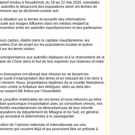
taient rendus à Nouakchott, du 18 au 22 mai 2026, mandatés
 autorités le désaccord des populations selon les termes de
mission qui se déclinent comme suit :
a situation sur le terrain et recueillir des informations
suite aux images diffusées dans les médias relatant la
nvention entre les autorités mauritaniennes et des partenaires
eurs cadres, établis dans la capitale mauritanienne, les
elles d’un tel projet sur les populations locales et autres
 sur les terres visées.
orrespondance aux autorités étatiques et à la chancellerie de la
ire de Chine dans le but de leur exprimer nos réserves et notre
s émissaires ont dévoyé leur mission en se faisant les
n ourdi d’expropriation des terres et en refusant de s’en tenir à
eur mission, Nous, propriétaires légitimes de la cuvette Walodiane,
ns contre la forfaiture des délégués, allés au-delà des
eur avaient été fixées par l’Assemblée.
e caractère inaliénable de ces terres et nous refusons qu’elles
n bail quelconque d’exploitation avec un consortium chinois, mis
utorités mauritaniennes ne démordant pas de leur volonté
populations du département de Mbagne et du Sud, en général,
egs ancestral et déterminées à le sauvegarder.
ention de l’opinion nationale et internationale sur une
ensions qui couvent déjà et qui pourraient être un prélude à