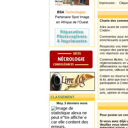
Impression :
Cliquez
Charte des comme
A lire avant de com
Cridem :
Commentez pour enri
enrichissants à parti
Respectez vos interl
respect des partici
vos réponses sur de
Contenus illicites :
réglementations en v
diffamatoires ou inju
personne, utilisant d
Cridem se réserve le
la loi, ainsi que to
participation à Cride
Les commentaires et 
avis, opinion et resp
CLASSEMENT
Moy. 3 derniers mois
Pour poster un com
Si vous avez déjà
Veuillez vous ident