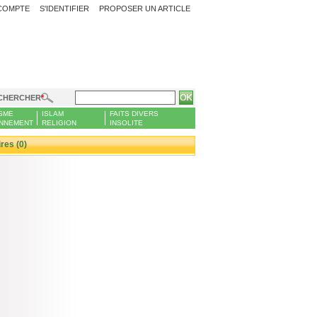
COMPTE
S'IDENTIFIER
PROPOSER UN ARTICLE
CHERCHER
SME
ISLAM
FAITS DIVERS
NNEMENT
RELIGION
INSOLITE
es (0)