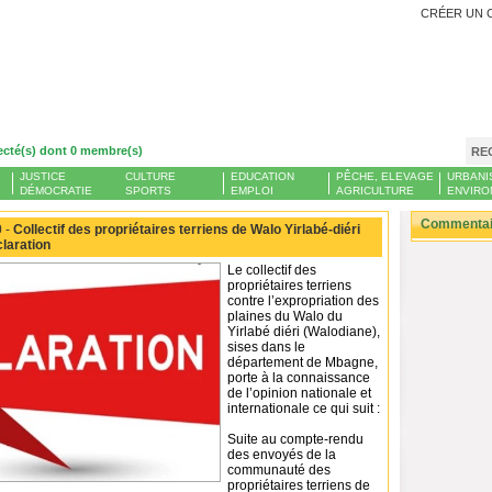
CRÉER UN 
ecté(s) dont 0 membre(s)
RE
JUSTICE
CULTURE
EDUCATION
PÊCHE, ELEVAGE
URBANI
DÉMOCRATIE
SPORTS
EMPLOI
AGRICULTURE
ENVIRO
Commentair
 -
Collectif des propriétaires terriens de Walo Yirlabé-diéri
claration
Le collectif des
propriétaires terriens
contre l’expropriation des
plaines du Walo du
Yirlabé diéri (Walodiane),
sises dans le
département de Mbagne,
porte à la connaissance
de l’opinion nationale et
internationale ce qui suit :
Suite au compte-rendu
des envoyés de la
communauté des
propriétaires terriens de