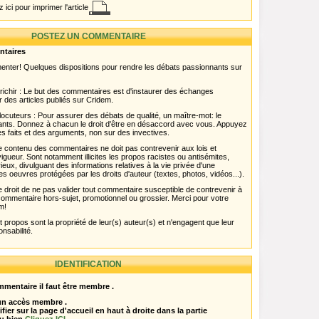
 ici pour imprimer l'article
POSTEZ UN COMMENTAIRE
ntaires
menter! Quelques dispositions pour rendre les débats passionnants sur
chir : Le but des commentaires est d'instaurer des échanges
r des articles publiés sur Cridem.
ocuteurs : Pour assurer des débats de qualité, un maître-mot: le
pants. Donnez à chacun le droit d'être en désaccord avec vous. Appuyez
s faits et des arguments, non sur des invectives.
 Le contenu des commentaires ne doit pas contrevenir aux lois et
igueur. Sont notamment illicites les propos racistes ou antisémites,
rieux, divulguant des informations relatives à la vie privée d'une
es oeuvres protégées par les droits d'auteur (textes, photos, vidéos...).
 droit de ne pas valider tout commentaire susceptible de contrevenir à
ut commentaire hors-sujet, promotionnel ou grossier. Merci pour votre
m!
propos sont la propriété de leur(s) auteur(s) et n'engagent que leur
onsabilité.
IDENTIFICATION
mentaire il faut être membre .
 un accès membre .
ifier sur la page d'accueil en haut à droite dans la partie