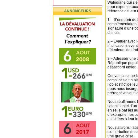
Walodiane qui s’é
pour exprimer aux
ANNONCEURS
référence de leur 
1 – S’enquérir de l
complémentaires, 
signature d’une co
chinois.
2 – Evaluer avec l
implications éventu
détenteurs de droit
3 – Adresser une c
République popula
désaccord entier.
Convaincus que le
complices d’un pla
l’objet strict de l
nous nous insurgeo
prérogatives qui l
Nous réaffirmons l
soient l’objet d’u
en selle par les a
d’exproprier les 
attachées à leur l
Nous attirons l’att
exacerbation des t
une grave crise.