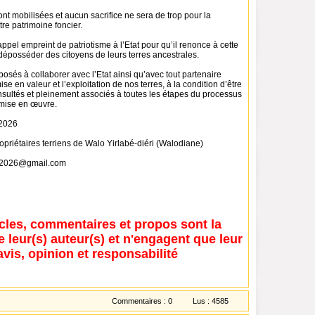
nt mobilisées et aucun sacrifice ne sera de trop pour la
re patrimoine foncier.
pel empreint de patriotisme à l’Etat pour qu’il renonce à cette
déposséder des citoyens de leurs terres ancestrales.
sés à collaborer avec l’Etat ainsi qu’avec tout partenaire
ise en valeur et l’exploitation de nos terres, à la condition d’être
sultés et pleinement associés à toutes les étapes du processus
 mise en œuvre.
 2026
ropriétaires terriens de Walo Yirlabé-diéri (Walodiane)
an2026@gmail.com
icles, commentaires et propos sont la
e leur(s) auteur(s) et n'engagent que leur
avis, opinion et responsabilité
Commentaires :
0
Lus :
4585