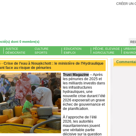
CRÉER UN 
ecté(s) dont 0 membre(s)
RE
JUSTICE
CULTURE
EDUCATION
PÊCHE, ELEVAGE
URBANI
DÉMOCRATIE
SPORTS
EMPLOI
AGRICULTURE
ENVIRO
Commentair
 -
Crise de l’eau à Nouakchott : le ministère de l’Hydraulique
ant face au risque de pénuries
Trust Magazine
-- Après
les pénuries de 2025 et
les milliards investis dans
les infrastructures
hydrauliques, une
nouvelle crise durant l’été
2026 exposerait un grave
échec de gouvernance et
de planification.
À l’approche de l’été
2026, les autorités
mauritaniennes jouent
une véritable partie
décisive sur la question