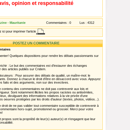
avis, opinion et responsabilité
zine - Mauritanie
Commentaires :
0
Lus :
4312
 ici pour imprimer l'article
POSTEZ UN COMMENTAIRE
ntaires
menter! Quelques dispositions pour rendre les débats passionnants sur
chir : Le but des commentaires est d'instaurer des échanges
r des articles publiés sur Cridem.
ocuteurs : Pour assurer des débats de qualité, un maître-mot: le
pants. Donnez à chacun le droit d'être en désaccord avec vous. Appuyez
s faits et des arguments, non sur des invectives.
 Le contenu des commentaires ne doit pas contrevenir aux lois et
igueur. Sont notamment illicites les propos racistes ou antisémites,
rieux, divulguant des informations relatives à la vie privée d'une
es oeuvres protégées par les droits d'auteur (textes, photos, vidéos...).
 droit de ne pas valider tout commentaire susceptible de contrevenir à
ut commentaire hors-sujet, promotionnel ou grossier. Merci pour votre
m!
propos sont la propriété de leur(s) auteur(s) et n'engagent que leur
onsabilité.