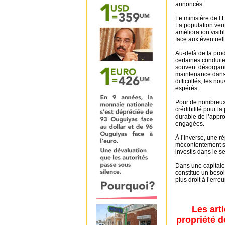
annoncés.
Le ministère de l’
La population veut
amélioration visibl
face aux éventuell
Au-delà de la prod
certaines conduite
souvent désorgani
maintenance dans 
difficultés, les n
espérés.
Pour de nombreux o
crédibilité pour l
durable de l’appro
engagées.
À l’inverse, une r
mécontentement soc
investis dans le se
Dans une capitale
constitue un besoi
plus droit à l’erreu
Les art
propriété d