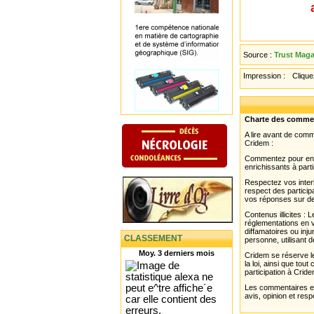
Source :
Trust Maga
Impression :
Cliquez
Charte des comme
A lire avant de com
Cridem :
Commentez pour enri
enrichissants à parti
Respectez vos interl
respect des partici
vos réponses sur de
Contenus illicites :
réglementations en v
diffamatoires ou inju
CLASSEMENT
personne, utilisant d
Moy. 3 derniers mois
Cridem se réserve le
la loi, ainsi que to
participation à Cride
Les commentaires et 
avis, opinion et resp