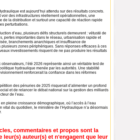
Hydraulique est aujourd’hui attendu sur des résultats concrets.
 voir des infrastructures réellement opérationnelles, une
e de la distribution et surtout une capacité de réaction rapide
es perturbations.
uction d’eau, plusieurs défis structurels demeurent : vétusté de
s, pertes importantes dans le réseau, urbanisation rapide et
sée, branchements anarchiques et insuffisance de
plusieurs zones périphériques. Sans réponses efficaces à ces
ouveaux investissements risquent de ne pas produire les résultats
bservateurs, l’été 2026 représente ainsi un véritable test de
a politique hydraulique menée par les autorités. Une stabilité
visionnement renforcerait la confiance dans les réformes
épétition des pénuries de 2025 risquerait d’alimenter un profond
ial et de relancer le débat national sur la gestion des milliards
cteur de l’eau.
 en pleine croissance démographique, où l’accès à l’eau
n vital du quotidien, le ministère de l’Hydraulique n’a désormais
r.
icles, commentaires et propos sont la
e leur(s) auteur(s) et n'engagent que leur