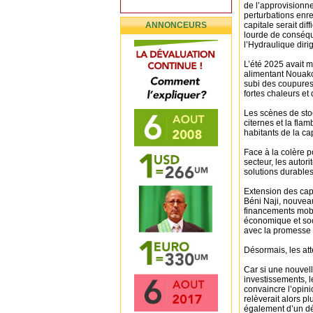
de l’approvisionn
perturbations enre
ANNONCEURS
capitale serait di
lourde de conséque
l’Hydraulique dir
L’été 2025 avait m
alimentant Nouakch
subi des coupures 
fortes chaleurs e
Les scènes de stoc
citernes et la fl
habitants de la cap
Face à la colère p
secteur, les auto
solutions durables
Extension des cap
Béni Naji, nouveau
financements mob
économique et soc
avec la promesse 
Désormais, les at
Car si une nouvell
investissements, l
convaincre l’opin
relèverait alors p
également d’un déf