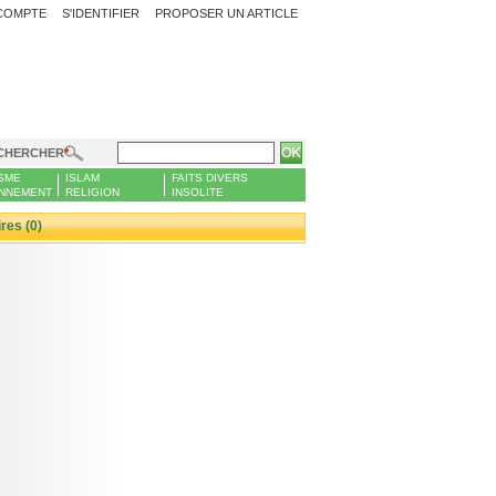
COMPTE
S'IDENTIFIER
PROPOSER UN ARTICLE
CHERCHER
SME
ISLAM
FAITS DIVERS
NNEMENT
RELIGION
INSOLITE
es (0)