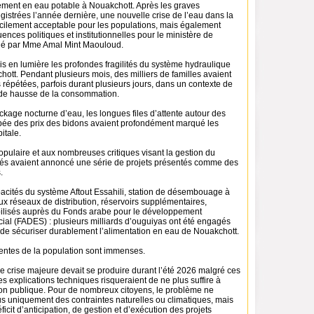
ement en eau potable à Nouakchott. Après les graves
gistrées l’année dernière, une nouvelle crise de l’eau dans la
fficilement acceptable pour les populations, mais également
nces politiques et institutionnelles pour le ministère de
igé par Mme Amal Mint Maouloud.
is en lumière les profondes fragilités du système hydraulique
ott. Pendant plusieurs mois, des milliers de familles avaient
répétées, parfois durant plusieurs jours, dans un contexte de
t de hausse de la consommation.
kage nocturne d’eau, les longues files d’attente autour des
ambée des prix des bidons avaient profondément marqué les
itale.
opulaire et aux nombreuses critiques visant la gestion du
rités avaient annoncé une série de projets présentés comme des
.
acités du système Aftout Essahili, station de désembouage à
x réseaux de distribution, réservoirs supplémentaires,
ilisés auprès du Fonds arabe pour le développement
ial (FADES) : plusieurs milliards d’ouguiyas ont été engagés
de sécuriser durablement l’alimentation en eau de Nouakchott.
tentes de la population sont immenses.
e crise majeure devait se produire durant l’été 2026 malgré ces
es explications techniques risqueraient de ne plus suffire à
ion publique. Pour de nombreux citoyens, le problème ne
lus uniquement des contraintes naturelles ou climatiques, mais
icit d’anticipation, de gestion et d’exécution des projets