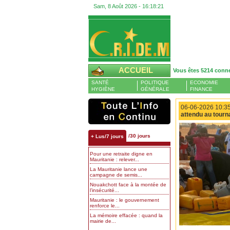
Sam, 8 Août 2026 -
16:18:22
ACCUEIL
Vous êtes 5214 conn
SANTÉ
POLITIQUE
ECONOMIE
HYGIÈNE
GÉNÉRALE
FINANCE
06-06-2026 10:35
attendu au tourn
/30 jours
+ Lus/7 jours
Pour une retraite digne en
Mauritanie : relever...
La Mauritanie lance une
campagne de semis...
Nouakchott face à la montée de
l’insécurité...
Mauritanie : le gouvernement
renforce le...
La mémoire effacée : quand la
mairie de...