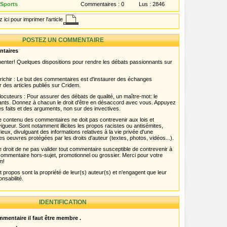
 Sports
Commentaires :
0
Lus :
2846
 ici pour imprimer l'article
POSTEZ UN COMMENTAIRE
ntaires
menter! Quelques dispositions pour rendre les débats passionnants sur
chir : Le but des commentaires est d'instaurer des échanges
r des articles publiés sur Cridem.
ocuteurs : Pour assurer des débats de qualité, un maître-mot: le
pants. Donnez à chacun le droit d'être en désaccord avec vous. Appuyez
s faits et des arguments, non sur des invectives.
 Le contenu des commentaires ne doit pas contrevenir aux lois et
igueur. Sont notamment illicites les propos racistes ou antisémites,
rieux, divulguant des informations relatives à la vie privée d'une
es oeuvres protégées par les droits d'auteur (textes, photos, vidéos...).
 droit de ne pas valider tout commentaire susceptible de contrevenir à
ut commentaire hors-sujet, promotionnel ou grossier. Merci pour votre
m!
propos sont la propriété de leur(s) auteur(s) et n'engagent que leur
onsabilité.
IDENTIFICATION
mentaire il faut être membre .