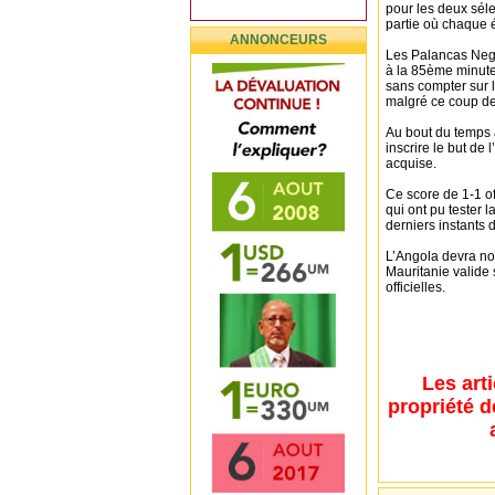
pour les deux sélec
partie où chaque 
ANNONCEURS
Les Palancas Negra
à la 85ème minute 
sans compter sur 
malgré ce coup de
Au bout du temps a
inscrire le but de 
acquise.
Ce score de 1-1 of
qui ont pu tester l
derniers instants 
L’Angola devra nou
Mauritanie valide
officielles.
Les art
propriété d