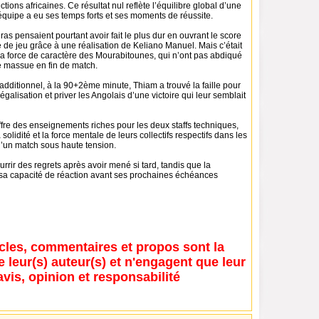
tions africaines. Ce résultat nul reflète l’équilibre global d’une
équipe a eu ses temps forts et ses moments de réussite.
s pensaient pourtant avoir fait le plus dur en ouvrant le score
de jeu grâce à une réalisation de Keliano Manuel. Mais c’était
la force de caractère des Mourabitounes, qui n’ont pas abdiqué
 massue en fin de match.
dditionnel, à la 90+2ème minute, Thiam a trouvé la faille pour
l’égalisation et priver les Angolais d’une victoire qui leur semblait
fre des enseignements riches pour les deux staffs techniques,
a solidité et la force mentale de leurs collectifs respectifs dans les
d’un match sous haute tension.
rrir des regrets après avoir mené si tard, tandis que la
 sa capacité de réaction avant ses prochaines échéances
icles, commentaires et propos sont la
e leur(s) auteur(s) et n'engagent que leur
avis, opinion et responsabilité