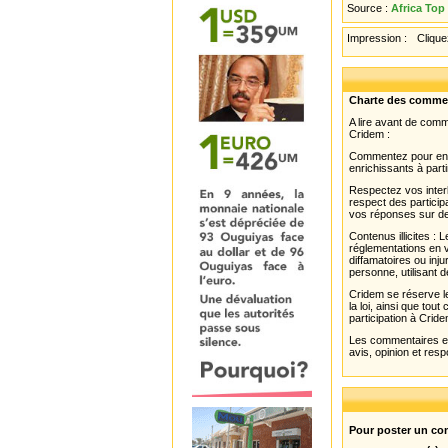
Source :
Africa Top
Impression :
Cliquez
Charte des comme
A lire avant de com
Cridem :
Commentez pour enri
enrichissants à parti
Respectez vos interl
respect des partici
vos réponses sur de
Contenus illicites :
réglementations en v
diffamatoires ou inju
personne, utilisant d
Cridem se réserve le
la loi, ainsi que to
participation à Cride
Les commentaires et 
avis, opinion et resp
Pour poster un com