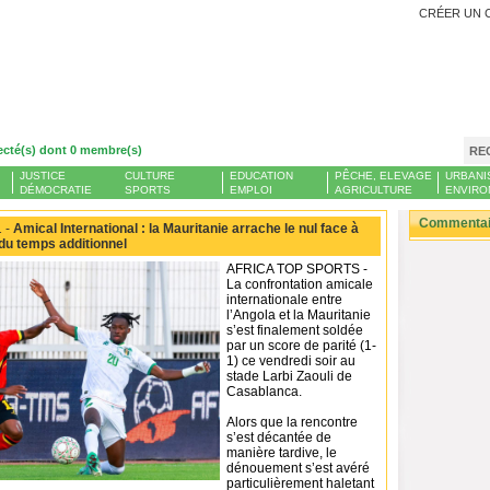
CRÉER UN 
ecté(s) dont 0 membre(s)
RE
JUSTICE
CULTURE
EDUCATION
PÊCHE, ELEVAGE
URBANI
DÉMOCRATIE
SPORTS
EMPLOI
AGRICULTURE
ENVIRO
Commentair
 -
Amical International : la Mauritanie arrache le nul face à
 du temps additionnel
AFRICA TOP SPORTS -
La confrontation amicale
internationale entre
l’Angola et la Mauritanie
s’est finalement soldée
par un score de parité (1-
1) ce vendredi soir au
stade Larbi Zaouli de
Casablanca.
Alors que la rencontre
s’est décantée de
manière tardive, le
dénouement s’est avéré
particulièrement haletant