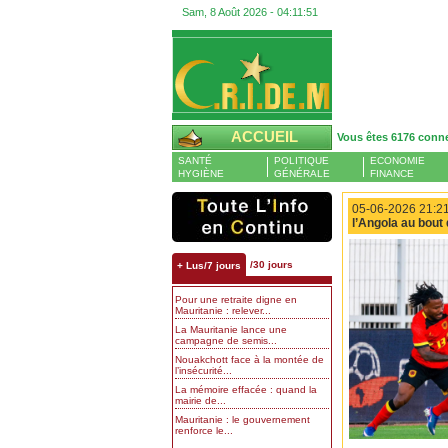
Sam, 8 Août 2026 -
04:11:52
ACCUEIL
Vous êtes 6176 conn
SANTÉ
POLITIQUE
ECONOMIE
HYGIÈNE
GÉNÉRALE
FINANCE
05-06-2026 21:21
l’Angola au bout
/30 jours
+ Lus/7 jours
Pour une retraite digne en
Mauritanie : relever...
La Mauritanie lance une
campagne de semis...
Nouakchott face à la montée de
l’insécurité...
La mémoire effacée : quand la
mairie de...
Mauritanie : le gouvernement
renforce le...