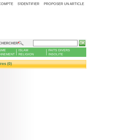
COMPTE
S'IDENTIFIER
PROPOSER UN ARTICLE
CHERCHER
SME
ISLAM
FAITS DIVERS
NNEMENT
RELIGION
INSOLITE
es (0)