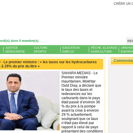
CRÉER UN 
ecté(s) dont 0 membre(s)
RE
JUSTICE
CULTURE
EDUCATION
PÊCHE, ELEVAGE
URBANI
DÉMOCRATIE
SPORTS
EMPLOI
AGRICULTURE
ENVIRO
Commentair
 -
Le premier ministre : « les taxes sur les hydrocarbures
à 29% du prix du litre »
SAHARA MEDIAS - Le
Premier ministre
mauritanien, Mokhtar
Ould Diay, a déclaré que
le taux des taxes et
redevances sur les
carburants dans le pays
était passé d’environ 36
% du prix à la pompe
avant la crise à environ
29 % actuellement,
soulignant que ce taux
n’était pas élevé par
rapport à celui de pays
présentant des conditions