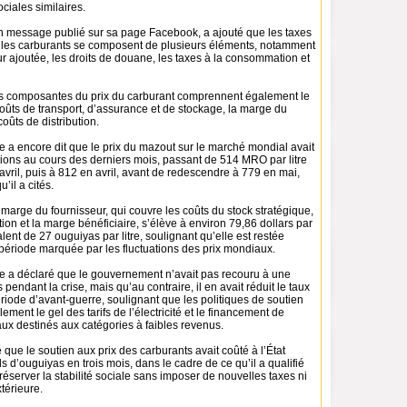
ciales similaires.
n message publié sur sa page Facebook, a ajouté que les taxes
 les carburants se composent de plusieurs éléments, notamment
eur ajoutée, les droits de douane, les taxes à la consommation et
les composantes du prix du carburant comprennent également le
coûts de transport, d’assurance et de stockage, la marge du
coûts de distribution.
e a encore dit que le prix du mazout sur le marché mondial avait
tions au cours des derniers mois, passant de 514 MRO par litre
vril, puis à 812 en avril, avant de redescendre à 779 en mai,
u’il a cités.
a marge du fournisseur, qui couvre les coûts du stock stratégique,
ation et la marge bénéficiaire, s’élève à environ 79,86 dollars par
alent de 27 ouguiyas par litre, soulignant qu’elle est restée
 période marquée par les fluctuations des prix mondiaux.
re a déclaré que le gouvernement n’avait pas recouru à une
pendant la crise, mais qu’au contraire, il en avait réduit le taux
ériode d’avant-guerre, soulignant que les politiques de soutien
ment le gel des tarifs de l’électricité et le financement de
x destinés aux catégories à faibles revenus.
 que le soutien aux prix des carburants avait coûté à l’État
ds d’ouguiyas en trois mois, dans le cadre de ce qu’il a qualifié
préserver la stabilité sociale sans imposer de nouvelles taxes ni
xtérieure.