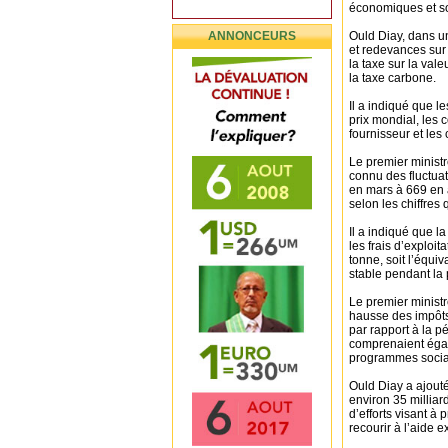
économiques et so
ANNONCEURS
Ould Diay, dans u
et redevances sur
la taxe sur la val
la taxe carbone.
Il a indiqué que 
prix mondial, les 
fournisseur et les 
Le premier ministr
connu des fluctua
en mars à 669 en a
selon les chiffres q
Il a indiqué que l
les frais d’exploit
tonne, soit l’équiv
stable pendant la
Le premier minist
hausse des impôts 
par rapport à la p
comprenaient égale
programmes sociau
Ould Diay a ajouté
environ 35 milliar
d’efforts visant à 
recourir à l’aide e