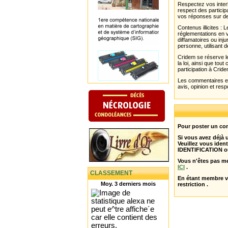
Respectez vos interl
respect des partici
vos réponses sur de
Contenus illicites :
réglementations en v
diffamatoires ou inju
personne, utilisant d
Cridem se réserve le
la loi, ainsi que to
participation à Cride
Les commentaires et 
avis, opinion et resp
Pour poster un com
Si vous avez déjà
Veuillez vous ident
IDENTIFICATION o
Vous n'êtes pas m
ICI
.
CLASSEMENT
En étant membre 
Moy. 3 derniers mois
restriction .