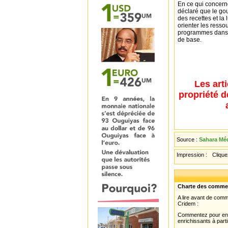
En ce qui concern
déclaré que le go
des recettes et la 
orienter les ress
programmes dans l
de base.
Les art
propriété d
Source :
Sahara Méd
Impression :
Cliquez
Charte des comme
A lire avant de com
Cridem :
Commentez pour enri
enrichissants à parti