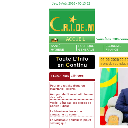
Jeu, 6 Août 2026 -
00:13:53
ACCUEIL
Vous êtes 5986 conn
SANTÉ
POLITIQUE
ECONOMIE
HYGIÈNE
GÉNÉRALE
FINANCE
05-06-2026 22:59
sont descendues 
/30 jours
+ Lus/7 jours
Pour une retraite digne en
Mauritanie : relever...
Aéroport de Nouakchott : baisse
des tarifs du...
Vidéo. Sénégal : les propos de
Cheikh Tidiane...
La Mauritanie lance une
campagne de semis...
La Mauritanie poursuit le projet
sidérurgique...