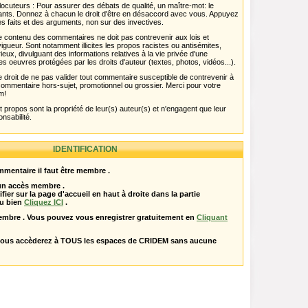
ocuteurs : Pour assurer des débats de qualité, un maître-mot: le
pants. Donnez à chacun le droit d'être en désaccord avec vous. Appuyez
s faits et des arguments, non sur des invectives.
 Le contenu des commentaires ne doit pas contrevenir aux lois et
igueur. Sont notamment illicites les propos racistes ou antisémites,
rieux, divulguant des informations relatives à la vie privée d'une
es oeuvres protégées par les droits d'auteur (textes, photos, vidéos...).
 droit de ne pas valider tout commentaire susceptible de contrevenir à
ut commentaire hors-sujet, promotionnel ou grossier. Merci pour votre
m!
propos sont la propriété de leur(s) auteur(s) et n'engagent que leur
onsabilité.
IDENTIFICATION
mentaire il faut être membre .
 un accès membre .
ifier sur la page d'accueil en haut à droite dans la partie
u bien
Cliquez ICI
.
embre . Vous pouvez vous enregistrer gratuitement en
Cliquant
vous accèderez à TOUS les espaces de CRIDEM sans aucune