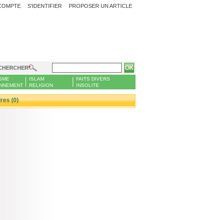
COMPTE
S'IDENTIFIER
PROPOSER UN ARTICLE
CHERCHER
SME
ISLAM
FAITS DIVERS
NNEMENT
RELIGION
INSOLITE
es (0)