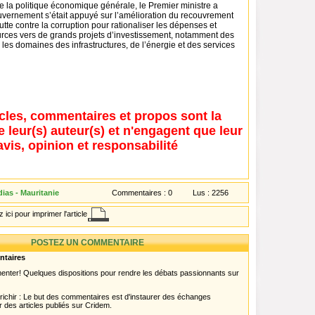
e la politique économique générale, le Premier ministre a
uvernement s’était appuyé sur l’amélioration du recouvrement
lutte contre la corruption pour rationaliser les dépenses et
ources vers de grands projets d’investissement, notamment des
es domaines des infrastructures, de l’énergie et des services
icles, commentaires et propos sont la
e leur(s) auteur(s) et n'engagent que leur
avis, opinion et responsabilité
ias - Mauritanie
Commentaires :
0
Lus :
2256
 ici pour imprimer l'article
POSTEZ UN COMMENTAIRE
ntaires
menter! Quelques dispositions pour rendre les débats passionnants sur
chir : Le but des commentaires est d'instaurer des échanges
r des articles publiés sur Cridem.