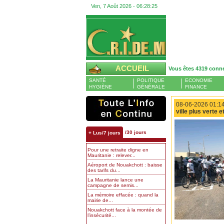
Ven, 7 Août 2026 -
06:28:26
ACCUEIL
Vous êtes 4319 conn
SANTÉ
POLITIQUE
ECONOMIE
HYGIÈNE
GÉNÉRALE
FINANCE
08-06-2026 01:14
ville plus verte 
/30 jours
+ Lus/7 jours
Pour une retraite digne en
Mauritanie : relever...
Aéroport de Nouakchott : baisse
des tarifs du...
La Mauritanie lance une
campagne de semis...
La mémoire effacée : quand la
mairie de...
Nouakchott face à la montée de
l’insécurité...