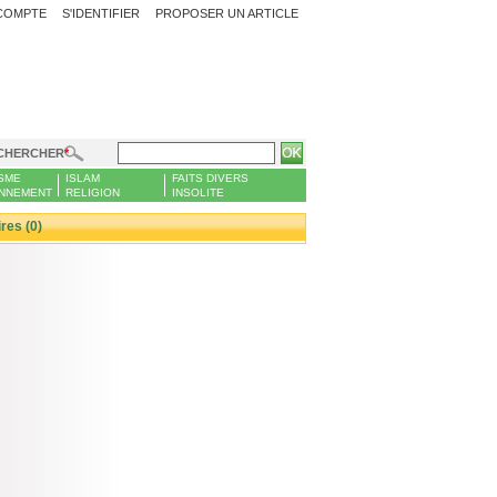
COMPTE
S'IDENTIFIER
PROPOSER UN ARTICLE
CHERCHER
SME
ISLAM
FAITS DIVERS
NNEMENT
RELIGION
INSOLITE
es (0)