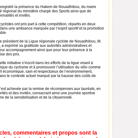
nregistré la présence du Hakem de Nouadhibou, du maire
é régional du ministère chargé des Sports ainsi que de
nalités et invités.
yclistes ont pris part à cette compétition, répartis en deux
dans une ambiance marquée par l’esprit sportif et la promotion
able.
le président de la Ligue régionale cycliste de Nouadhibou, M.
 exprimé sa gratitude aux autorités administratives et
 leur accompagnement ainsi que pour leur présence à la
se des prix.
tte initiative s’inscrit dans les efforts de la ligue visant à
ique du cyclisme et à promouvoir l’utilisation du vélo comme
t économique, sain et respectueux de l’environnement,
dans le contexte actuel marqué par la hausse des coûts de
s’est achevée par la remise de récompenses aux lauréats, en
ités et des invités, consacrant ainsi une journée sportive
ne de la sensibilisation et de la citoyenneté.
icles, commentaires et propos sont la