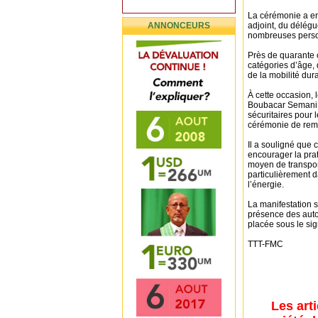
La cérémonie a e
ANNONCEURS
adjoint, du délégu
nombreuses person
Près de quarante c
catégories d’âge, 
de la mobilité dur
À cette occasion, 
Boubacar Semani, a
sécuritaires pour
cérémonie de remi
Il a souligné que ce
encourager la prat
moyen de transpor
particulièrement 
l’énergie.
La manifestation 
présence des autor
placée sous le sig
TTT-FMC
Les art