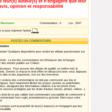
e leur(s) auteur(s) et n'engagent que leur
avis, opinion et responsabilité
 Mauritanie
Commentaires :
0
Lus :
2547
 ici pour imprimer l'article
POSTEZ UN COMMENTAIRE
ntaires
menter! Quelques dispositions pour rendre les débats passionnants sur
chir : Le but des commentaires est d'instaurer des échanges
r des articles publiés sur Cridem.
ocuteurs : Pour assurer des débats de qualité, un maître-mot: le
pants. Donnez à chacun le droit d'être en désaccord avec vous. Appuyez
s faits et des arguments, non sur des invectives.
 Le contenu des commentaires ne doit pas contrevenir aux lois et
igueur. Sont notamment illicites les propos racistes ou antisémites,
rieux, divulguant des informations relatives à la vie privée d'une
es oeuvres protégées par les droits d'auteur (textes, photos, vidéos...).
 droit de ne pas valider tout commentaire susceptible de contrevenir à
ut commentaire hors-sujet, promotionnel ou grossier. Merci pour votre
m!
propos sont la propriété de leur(s) auteur(s) et n'engagent que leur
onsabilité.