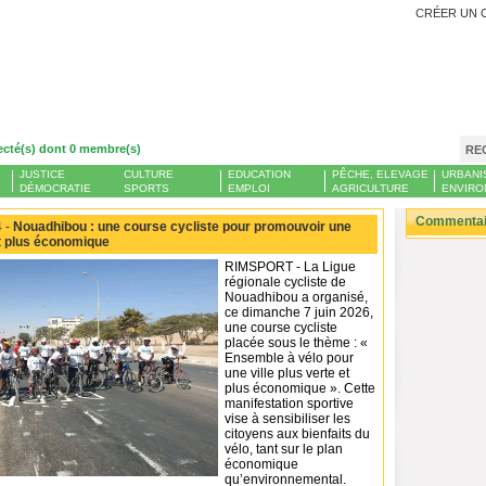
CRÉER UN 
ecté(s) dont 0 membre(s)
RE
JUSTICE
CULTURE
EDUCATION
PÊCHE, ELEVAGE
URBANI
DÉMOCRATIE
SPORTS
EMPLOI
AGRICULTURE
ENVIRO
Commentair
 -
Nouadhibou : une course cycliste pour promouvoir une
et plus économique
RIMSPORT - La Ligue
régionale cycliste de
Nouadhibou a organisé,
ce dimanche 7 juin 2026,
une course cycliste
placée sous le thème : «
Ensemble à vélo pour
une ville plus verte et
plus économique ». Cette
manifestation sportive
vise à sensibiliser les
citoyens aux bienfaits du
vélo, tant sur le plan
économique
qu’environnemental.