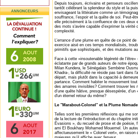
Depuis toujours, écrivains et penseurs oscille
tantôt célébrant la splendeur du style et la pui
ANNONCEURS
envisageant la littérature comme un témoignage
souffrance, l’espoir et la quête de soi. Peut-être,
elle précisément à la confluence de ces deux e
des mots s'avère capable d’exprimer la vérité 
complexité.
L’errance d’une plume en quête de ce point de 
exercice aisé en ces temps mondialisés, troub
primitifs que sophistiqués, et des mutations 
Face à cette «insoutenable légèreté de l’être»
éclatante par de grands auteurs de notre époq
Milan Kundera, le Sénégalais Sembène Ousma
Khadra-, la difficulté ne réside pas tant dans l'
départ, mais plutôt dans la capacité à demeure
partance. Comment habiter le mouvement tout 
des amarres invisibles? Comment trouver les mo
d’une quête hâtive, presque désespérée, d’un 
d'un éternel retour du même?
Le "Marabout-Colonel" et la Plume Nomade
Telles sont les premières réflexions qui me sont
de la lecture de l'introduction et du chapitre init
Évasions », du recueil de prose et de poésie, 
ami El Boukhary Mohamed Mouemel. Un auteu
affectueusement le « Colonel vert», en raison
majeures qu’il affiche avec ferveur.