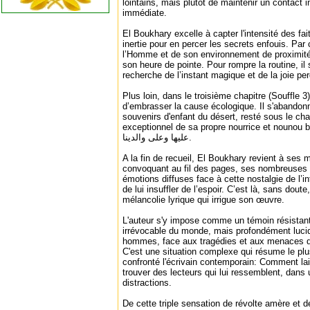
lointains, mais plutôt de maintenir un contact i
immédiate.
El Boukhary excelle à capter l'intensité des fai
inertie pour en percer les secrets enfouis. Par
l’Homme et de son environnement de proximité, i
son heure de pointe. Pour rompre la routine, i
recherche de l’instant magique et de la joie pe
Plus loin, dans le troisième chapitre (Souffle 3)
d’embrasser la cause écologique. Il s'abandonn
souvenirs d'enfant du désert, resté sous le cha
exceptionnel de sa propre nourrice et nounou bénévol
عليها وعلى والدينا.
A la fin de recueil, El Boukhary revient à ses mé
convoquant au fil des pages, ses nombreuses l
émotions diffuses face à cette nostalgie de l’in
de lui insuffler de l’espoir. C’est là, sans doute
mélancolie lyrique qui irrigue son œuvre.
L'auteur s'y impose comme un témoin résistant
irrévocable du monde, mais profondément lucide
hommes, face aux tragédies et aux menaces d
C'est une situation complexe qui résume le plu
confronté l'écrivain contemporain: Comment la
trouver des lecteurs qui lui ressemblent, dans
distractions.
De cette triple sensation de révolte amère et d