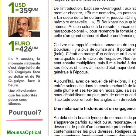
De l'introduction, baptisée «Avant-goût : aux
premier chapitre, «Plume nomade», en passant 
« En quête de la fin du tunnel », jusqu'à «Chi
mémoire ensevelie… », El Boukhary nous guide
intimes. Ancien colonel à la retraite, il incarne 
marabout-colonel », pour reprendre la formul
celle d'un grand orateur et illustre conférencier
Ce livre m'a rappelé certains souvenirs de ma 
Boukhari, il y a plus de quinze ans. Il portait 
(kaki). C’était en marge d'un colloque où il av
remarquable sur le «Droit de l'espace». Nos ren
sont ensuite multipliées, puis il m’a invité à 
ses élèves officiers à l’École d’état-major dont i
générale à l’époque.
Aujourd’hui, avec ce recueil de réflexions, il s
entrée solennelle dans le cercle enchanté de la
belle plume et ses textes en mosaïque, saisissen
nous déstabilisent au plus près de notre quotid
l'habitude pour en polir les angles afin de redéfi
Une mélancolie historique et un engageme
Au-delà de la beauté lyrique de ce recueil de p
s’apparente parfois au récit ou au reportage-, 
dessinent le profil d’un humaniste profondém
contemporaines les plus diverses. Rédigées dan
ses chroniques fonctionnent comme des photogr