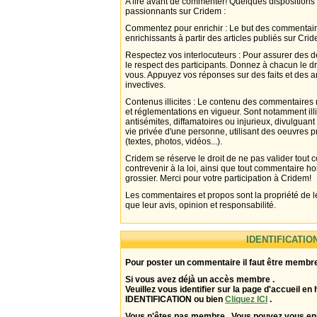
A lire avant de commenter! Quelques dispositions
passionnants sur Cridem :
Commentez pour enrichir : Le but des commentair
enrichissants à partir des articles publiés sur Cri
Respectez vos interlocuteurs : Pour assurer des d
le respect des participants. Donnez à chacun le d
vous. Appuyez vos réponses sur des faits et des 
invectives.
Contenus illicites : Le contenu des commentaires n
et réglementations en vigueur. Sont notamment illi
antisémites, diffamatoires ou injurieux, divulguant
vie privée d'une personne, utilisant des oeuvres p
(textes, photos, vidéos...).
Cridem se réserve le droit de ne pas valider tout
contrevenir à la loi, ainsi que tout commentaire h
grossier. Merci pour votre participation à Cridem!
Les commentaires et propos sont la propriété de l
que leur avis, opinion et responsabilité.
IDENTIFICATIO
Pour poster un commentaire il faut être membre
Si vous avez déjà un accès membre .
Veuillez vous identifier sur la page d'accueil en 
IDENTIFICATION ou bien
Cliquez ICI
.
Vous n'êtes pas membre . Vous pouvez vous enr