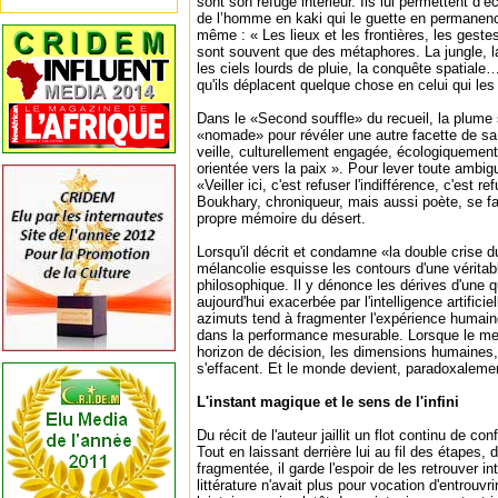
sont son refuge intérieur. Ils lui permettent d’
de l’homme en kaki qui le guette en permanenc
même : « Les lieux et les frontières, les geste
sont souvent que des métaphores. La jungle, la
les ciels lourds de pluie, la conquête spatiale
qu'ils déplacent quelque chose en celui qui le
Dans le «Second souffle» du recueil, la plume 
«nomade» pour révéler une autre facette de sa 
veille, culturellement engagée, écologiquement
orientée vers la paix ». Pour lever toute ambiguï
«Veiller ici, c'est refuser l'indifférence, c'est re
Boukhary, chroniqueur, mais aussi poète, se fai
propre mémoire du désert.
Lorsqu'il décrit et condamne «la double crise d
mélancolie esquisse les contours d'une véritab
philosophique. Il y dénonce les dérives d'une qu
aujourd'hui exacerbée par l'intelligence artificie
azimuts tend à fragmenter l'expérience humai
dans la performance mesurable. Lorsque le me
horizon de décision, les dimensions humaines,
s'effacent. Et le monde devient, paradoxalemen
L'instant magique et le sens de l'infini
Du récit de l'auteur jaillit un flot continu de con
Tout en laissant derrière lui au fil des étapes,
fragmentée, il garde l'espoir de les retrouver i
littérature n'avait plus pour vocation d'entrouvri