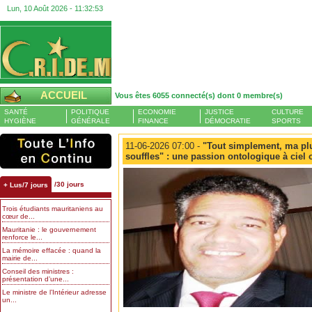
Lun, 10 Août 2026 -
11:32:53
ACCUEIL
Vous êtes 6055 connecté(s) dont 0 membre(s)
SANTÉ
POLITIQUE
ECONOMIE
JUSTICE
CULTURE
HYGIÈNE
GÉNÉRALE
FINANCE
DÉMOCRATIE
SPORTS
11-06-2026 07:00 -
"Tout simplement, ma plu
souffles" : une passion ontologique à ciel 
/30 jours
+ Lus/7 jours
Trois étudiants mauritaniens au
cœur de...
Mauritanie : le gouvernement
renforce le...
La mémoire effacée : quand la
mairie de...
Conseil des ministres :
présentation d’une...
Le ministre de l’Intérieur adresse
un...