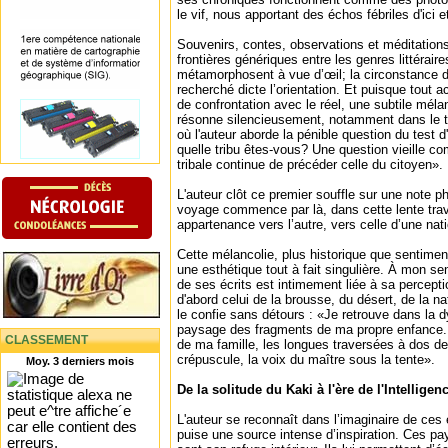
le vif, nous apportant des échos fébriles d'ici et
Souvenirs, contes, observations et méditations 
frontières génériques entre les genres littérair
métamorphosent à vue d’œil; la circonstance don
recherché dicte l’orientation. Et puisque tout 
de confrontation avec le réel, une subtile mélan
résonne silencieusement, notamment dans le t
où l'auteur aborde la pénible question du test d'
quelle tribu êtes-vous? Une question vieille co
tribale continue de précéder celle du citoyen».
L'auteur clôt ce premier souffle sur une note p
voyage commence par là, dans cette lente trav
appartenance vers l’autre, vers celle d’une nati
Cette mélancolie, plus historique que sentiment
une esthétique tout à fait singulière. À mon sen
de ses écrits est intimement liée à sa percepti
d'abord celui de la brousse, du désert, de la n
le confie sans détours : «Je retrouve dans la
paysage des fragments de ma propre enfance. L
CLASSEMENT
de ma famille, les longues traversées à dos d
crépuscule, la voix du maître sous la tente».
Moy. 3 derniers mois
De la solitude du Kaki à l'ère de l'Intelligenc
L'auteur se reconnaît dans l’imaginaire de ces
puise une source intense d’inspiration. Ces pay