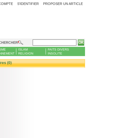
COMPTE
S'IDENTIFIER
PROPOSER UN ARTICLE
CHERCHER
SME
ISLAM
FAITS DIVERS
NNEMENT
RELIGION
INSOLITE
es (0)