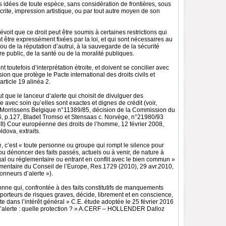
s idées de toute espèce, sans considération de frontières, sous
crite, impression artistique, ou par tout autre moyen de son
évoit que ce droit peut être soumis à certaines restrictions qui
être expressément fixées par la loi, et qui sont nécessaires au
 ou de la réputation d’autrui, à la sauvegarde de la sécurité
dre public, de la santé ou de la moralité publiques.
nt toutefois d’interprétation étroite, et doivent se concilier avec
sion que protège le Pacte international des droits civils et
article 19 alinéa 2.
ut que le lanceur d’alerte qui choisit de divulguer des
ie avec soin qu’elles sont exactes et dignes de crédit (voir,
 Morrissens Belgique n°11389/85, décision de la Commission du
, p.127, Bladet Tromso et Stensaas c. Norvège, n°21980/93
I) Cour européenne des droits de l’homme, 12 février 2008,
ldova, extraits.
e, c’est « toute personne ou groupe qui rompt le silence pour
 ou dénoncer des faits passés, actuels ou à venir, de nature à
gal ou réglementaire ou entrant en conflit avec le bien commun »
entaire du Conseil de l’Europe, Res.1729 (2010), 29 avr.2010,
onneurs d’alerte »).
onne qui, confrontée à des faits constitutifs de manquements
u porteurs de risques graves, décide, librement et en conscience,
te dans l’intérêt général » C.E. étude adoptée le 25 février 2016
 d’alerte : quelle protection ? » A.CERF – HOLLENDER Dalloz