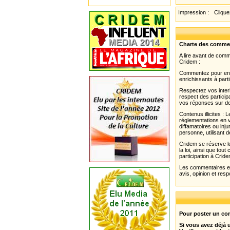
Impression :
Cliquez
Charte des comme
A lire avant de com
Cridem :
Commentez pour enri
enrichissants à parti
Respectez vos interl
respect des partici
vos réponses sur de
Contenus illicites :
réglementations en v
diffamatoires ou inju
personne, utilisant d
Cridem se réserve le
la loi, ainsi que to
participation à Cride
Les commentaires et 
avis, opinion et resp
Pour poster un com
Si vous avez déjà