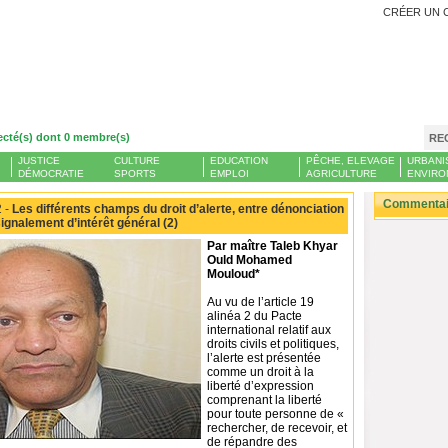
CRÉER UN 
ecté(s) dont 0 membre(s)
RE
JUSTICE
CULTURE
EDUCATION
PÊCHE, ELEVAGE
URBANI
DÉMOCRATIE
SPORTS
EMPLOI
AGRICULTURE
ENVIRO
Commentair
 -
Les différents champs du droit d’alerte, entre dénonciation
ignalement d’intérêt général (2)
Par maître Taleb Khyar
Ould Mohamed
Mouloud*
Au vu de l’article 19
alinéa 2 du Pacte
international relatif aux
droits civils et politiques,
l’alerte est présentée
comme un droit à la
liberté d’expression
comprenant la liberté
pour toute personne de «
rechercher, de recevoir, et
de répandre des