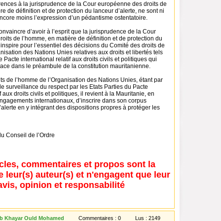
érences à la jurisprudence de la Cour européenne des droits de
e de définition et de protection du lanceur d’alerte, ne sont ni
encore moins l’expression d’un pédantisme ostentatoire.
 convaincre d’avoir à l’esprit que la jurisprudence de la Cour
its de l’homme, en matière de définition et de protection du
s’inspire pour l’essentiel des décisions du Comité des droits de
isation des Nations Unies relatives aux droits et libertés tels
 Pacte international relatif aux droits civils et politiques qui
lace dans le préambule de la constitution mauritanienne.
ts de l’homme de l’Organisation des Nations Unies, étant par
 de surveillance du respect par les Etats Parties du Pacte
f aux droits civils et politiques, il revient à la Mauritanie, en
ngagements internationaux, d’inscrire dans son corpus
d’alerte en y intégrant des dispositions propres à protéger les
u Conseil de l’Ordre
icles, commentaires et propos sont la
e leur(s) auteur(s) et n'engagent que leur
avis, opinion et responsabilité
leb Khayar Ould Mohamed
Commentaires :
0
Lus :
2149