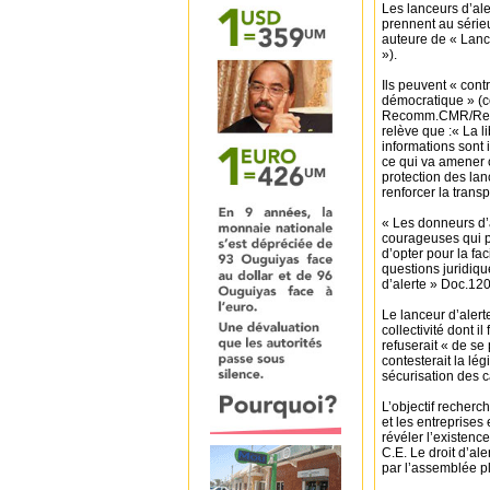
Les lanceurs d’ale
prennent au série
auteure de « Lanc
»).
Ils peuvent « cont
démocratique » (co
Recomm.CMR/Rec au
relève que :« La l
informations sont
ce qui va amener ce
protection des la
renforcer la trans
« Les donneurs d’a
courageuses qui pr
d’opter pour la fa
questions juridiqu
d’alerte » Doc.120
Le lanceur d’alert
collectivité dont i
refuserait « de se
contesterait la l
sécurisation des 
L’objectif recherch
et les entreprises
révéler l’existenc
C.E. Le droit d’ale
par l’assemblée pl