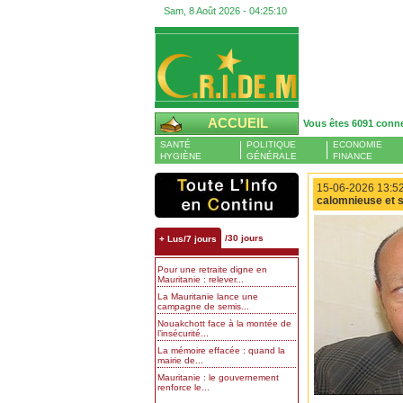
Sam, 8 Août 2026 -
04:25:11
ACCUEIL
Vous êtes 6091 conn
SANTÉ
POLITIQUE
ECONOMIE
HYGIÈNE
GÉNÉRALE
FINANCE
15-06-2026 13:52
calomnieuse et s
/30 jours
+ Lus/7 jours
Pour une retraite digne en
Mauritanie : relever...
La Mauritanie lance une
campagne de semis...
Nouakchott face à la montée de
l’insécurité...
La mémoire effacée : quand la
mairie de...
Mauritanie : le gouvernement
renforce le...