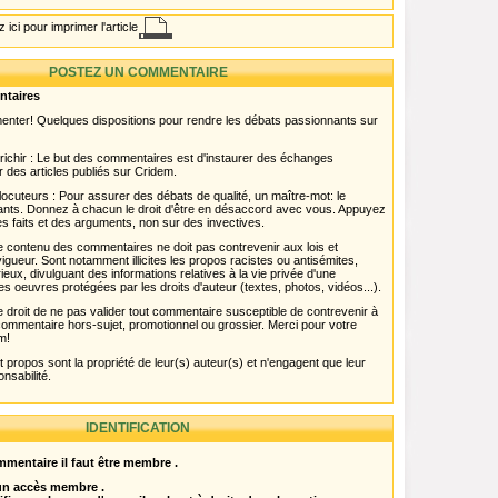
 ici pour imprimer l'article
POSTEZ UN COMMENTAIRE
ntaires
menter! Quelques dispositions pour rendre les débats passionnants sur
chir : Le but des commentaires est d'instaurer des échanges
r des articles publiés sur Cridem.
ocuteurs : Pour assurer des débats de qualité, un maître-mot: le
pants. Donnez à chacun le droit d'être en désaccord avec vous. Appuyez
s faits et des arguments, non sur des invectives.
 Le contenu des commentaires ne doit pas contrevenir aux lois et
igueur. Sont notamment illicites les propos racistes ou antisémites,
rieux, divulguant des informations relatives à la vie privée d'une
es oeuvres protégées par les droits d'auteur (textes, photos, vidéos...).
 droit de ne pas valider tout commentaire susceptible de contrevenir à
ut commentaire hors-sujet, promotionnel ou grossier. Merci pour votre
m!
propos sont la propriété de leur(s) auteur(s) et n'engagent que leur
onsabilité.
IDENTIFICATION
mentaire il faut être membre .
 un accès membre .