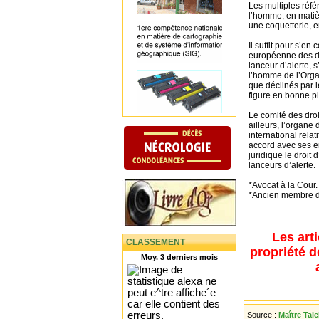
Les multiples réf
l’homme, en matièr
une coquetterie, 
Il suffit pour s’en
européenne des dro
lanceur d’alerte, 
l’homme de l’Organ
que déclinés par le
figure en bonne p
Le comité des droi
ailleurs, l’organe
international relati
accord avec ses e
juridique le droit 
lanceurs d’alerte.
*Avocat à la Cour.
*Ancien membre d
Les art
CLASSEMENT
propriété d
Moy. 3 derniers mois
Source :
Maître Ta