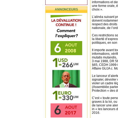
informations et de
une forme orale, é
ANNONCEURS
choix ».
L’alinéa suivant pr
doivent notamment 
respect des droits
nationale, de l’or
Ces restrictions so
la liberté d’expres
politiques, en son 
Il importe avant to
informations, vérif
mutatis mutandis,
3 mai 1988, DR 56
§65, CEDH 1999-II
Affaire GUJA c. Mo
Le lanceur d’alert
signaler, dévoiler
violer un cadre lé
(Assemblée parlem
Protection « des d
C’est « toute pers
graves à la loi, o
de lancer une aler
in « les lanceurs
2016.