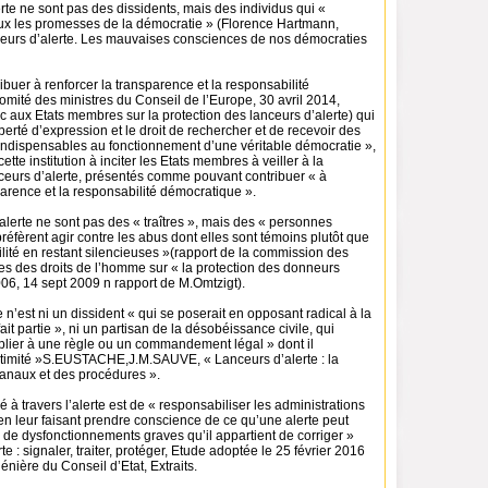
rte ne sont pas des dissidents, mais des individus qui «
ux les promesses de la démocratie » (Florence Hartmann,
eurs d’alerte. Les mauvaises consciences de nos démocraties
ribuer à renforcer la transparence et la responsabilité
mité des ministres du Conseil de l’Europe, 30 avril 2014,
x Etats membres sur la protection des lanceurs d’alerte) qui
iberté d’expression et le droit de rechercher et de recevoir des
 indispensables au fonctionnement d’une véritable démocratie »,
tte institution à inciter les Etats membres à veiller à la
nceurs d’alerte, présentés comme pouvant contribuer « à
parence et la responsabilité démocratique ».
lerte ne sont pas des « traîtres », mais des « personnes
éfèrent agir contre les abus dont elles sont témoins plutôt que
cilité en restant silencieuses »(rapport de la commission des
es des droits de l’homme sur « la protection des donneurs
06, 14 sept 2009 n rapport de M.Omtzigt).
e n’est ni un dissident « qui se poserait en opposant radical à la
l fait partie », ni un partisan de la désobéissance civile, qui
 plier à une règle ou un commandement légal » dont il
égitimité »S.EUSTACHE,J.M.SAUVE, « Lanceurs d’alerte : la
canaux et des procédures ».
é à travers l’alerte est de « responsabiliser les administrations
 en leur faisant prendre conscience de ce qu’une alerte peut
e de dysfonctionnements graves qu’il appartient de corriger »
rte : signaler, traiter, protéger, Etude adoptée le 25 février 2016
énière du Conseil d’Etat, Extraits.