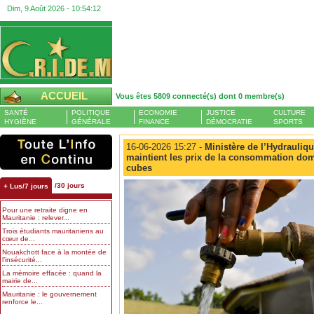
Dim, 9 Août 2026 -
10:54:12
ACCUEIL
Vous êtes 5809 connecté(s) dont 0 membre(s)
SANTÉ
POLITIQUE
ECONOMIE
JUSTICE
CULTURE
HYGIÈNE
GÉNÉRALE
FINANCE
DÉMOCRATIE
SPORTS
16-06-2026 15:27 -
Ministère de l’Hydraulique
maintient les prix de la consommation dom
cubes
/30 jours
+ Lus/7 jours
Pour une retraite digne en
Mauritanie : relever...
Trois étudiants mauritaniens au
cœur de...
Nouakchott face à la montée de
l’insécurité...
La mémoire effacée : quand la
mairie de...
Mauritanie : le gouvernement
renforce le...