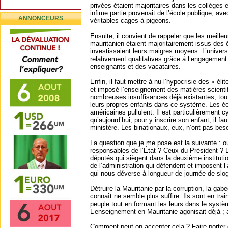
privées étaient majoritaires dans les collèges 
infime partie provenait de l’école publique, a
ANNONCEURS
véritables cages à pigeons.
Ensuite, il convient de rappeler que les meill
mauritanien étaient majoritairement issus des 
investissaient leurs maigres moyens. L’universi
relativement qualitatives grâce à l’engagemen
enseignants et des vacataires.
Enfin, il faut mettre à nu l’hypocrisie des « éli
et imposé l’enseignement des matières scienti
nombreuses insuffisances déjà existantes, tout
leurs propres enfants dans ce système. Les éc
américaines pullulent. Il est particulièrement 
qu’aujourd’hui, pour y inscrire son enfant, il fa
ministère. Les binationaux, eux, n’ont pas be
La question que je me pose est la suivante : o
responsables de l’État ? Ceux du Président ? 
députés qui siègent dans la deuxième instituti
de l’administration qui défendent et imposent l’
qui nous déverse à longueur de journée de slo
Détruire la Mauritanie par la corruption, la gab
connaît ne semble plus suffire. Ils sont en train
peuple tout en formant les leurs dans le systè
L’enseignement en Mauritanie agonisait déjà ; 
Comment peut-on accepter cela ? Faire porter