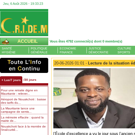
Jeu, 6 Août 2026 -
19:33:23
ACCUEIL
Vous êtes 4792 connecté(s) dont 0 membre(s)
SANTÉ
POLITIQUE
ECONOMIE
JUSTICE
CULTURE
HYGIÈNE
GÉNÉRALE
FINANCE
DÉMOCRATIE
SPORTS
20-06-2026 01:01 -
Lecture de la situation é
/30 jours
+ Lus/7 jours
Pour une retraite digne en
Mauritanie : relever...
Aéroport de Nouakchott : baisse
des tarifs du...
La Mauritanie lance une
campagne de semis...
La mémoire effacée : quand la
mairie de...
Nouakchott face à la montée de
l’insécurité...
l’École d’excellence a vu le jour sous l’ancie