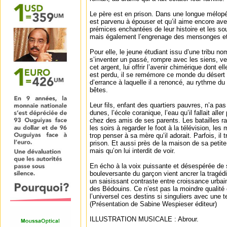
Le père est en prison. Dans une longue mélopé
est parvenu à épouser et qu’il aime encore av
prémices enchantées de leur histoire et les so
mais également l’engrenage des mensonges et 
Pour elle, le jeune étudiant issu d’une tribu nom
s’inventer un passé, rompre avec les siens, ve
cet argent, lui offrir l’avenir chimérique dont el
est perdu, il se remémore ce monde du désert q
d’errance à laquelle il a renoncé, au rythme du 
bêtes.
Leur fils, enfant des quartiers pauvres, n’a pa
dunes, l’école coranique, l’eau qu’il fallait aller 
chez des amis de ses parents. Les batailles r
les soirs à regarder le foot à la télévision, le
trop penser à sa mère qu’il adorait. Parfois, il 
prison. Et aussi près de la maison de sa petit
mais qu’on lui interdit de voir.
En écho à la voix puissante et désespérée de s
bouleversante du garçon vient ancrer la tragédi
un saisissant contraste entre croissance urbai
des Bédouins. Ce n’est pas la moindre qualité 
l’universel ces destins si singuliers avec une t
(Présentation de Sabine Wespieser éditeur)
ILLUSTRATION MUSICALE : Abrour.