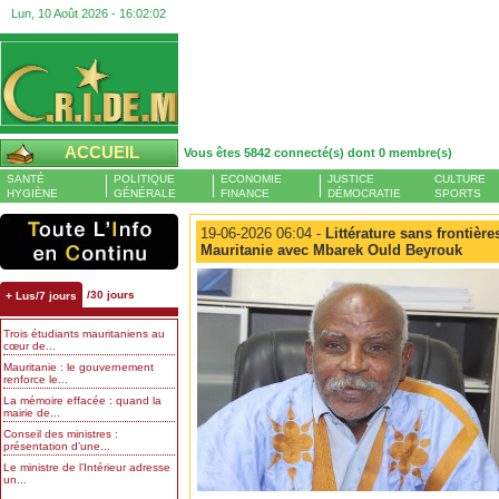
Lun, 10 Août 2026 -
16:02:02
ACCUEIL
Vous êtes 5842 connecté(s) dont 0 membre(s)
SANTÉ
POLITIQUE
ECONOMIE
JUSTICE
CULTURE
HYGIÈNE
GÉNÉRALE
FINANCE
DÉMOCRATIE
SPORTS
19-06-2026 06:04 -
Littérature sans frontières
Mauritanie avec Mbarek Ould Beyrouk
/30 jours
+ Lus/7 jours
Trois étudiants mauritaniens au
cœur de...
Mauritanie : le gouvernement
renforce le...
La mémoire effacée : quand la
mairie de...
Conseil des ministres :
présentation d’une...
Le ministre de l’Intérieur adresse
un...