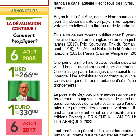
française dans laquelle il écrit tous ses livres
souriant.
ANNONCEURS
Beyrouk est né à Atar, dans le Nord mauritani
journal indépendant de son pays, il est aujou
voix essentielles de la littérature de Mauritanie
Plusieurs de ses romans publiés chez Elyzad on
l’objet de traduction en anglais ou en espagn
larmes (2015), Prix Kourouma, Prix du Roman 
seul (2018), Prix Ahmed Baba de la littérature 
horizons (2021), Parias (Sabine Wespieser, 20
Une jeune femme libre, Saara, resplendissante
ville. Un petit mendiant sourd-muet qui entend 
Cheikh, sage parmi les sages d’une paisible oa
interdite. Une administration corrompue, qui ve
cœurs des gens. Et une montagne d’où s’échapp
grondements.
La poésie de Beyrouk plane au-dessus de ce ré
férocement les injustices sociales, le grand au
aussi au respect de la nature, ainsi qu’à l’ancr
mieux se préserver des tentations violentes. Il 
enchanteur, sensuel, empli de spiritualité et d
éditions Elyzad) ✦ PRIX CHEIKH HAMIDOU K
LES AFRIQUES 2023
Tout ramène le père et le fils, dont les récits 
roman, au drame qui a fait éclater leur famille.