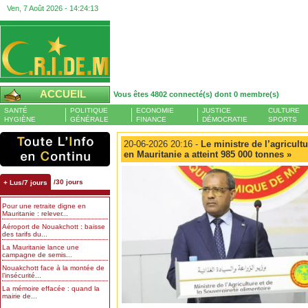
Ven, 7 Août 2026 -
14:24:14
ACCUEIL
Vous êtes 4802 connecté(s) dont 0 membre(s)
SANTÉ
POLITIQUE
ECONOMIE
JUSTICE
CULTURE
HYGIÈNE
GÉNÉRALE
FINANCE
DÉMOCRATIE
SPORTS
20-06-2026 20:16 -
Le ministre de l’agricultu
en Mauritanie a atteint 985 000 tonnes »
/30 jours
+ Lus/7 jours
Pour une retraite digne en
Mauritanie : relever...
Aéroport de Nouakchott : baisse
des tarifs du...
La Mauritanie lance une
campagne de semis...
Nouakchott face à la montée de
l’insécurité...
La mémoire effacée : quand la
mairie de...