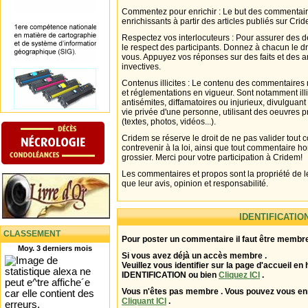
Commentez pour enrichir : Le but des commentair
enrichissants à partir des articles publiés sur Cri
Respectez vos interlocuteurs : Pour assurer des d
le respect des participants. Donnez à chacun le d
vous. Appuyez vos réponses sur des faits et des 
invectives.
Contenus illicites : Le contenu des commentaires n
et réglementations en vigueur. Sont notamment illi
antisémites, diffamatoires ou injurieux, divulguant
vie privée d'une personne, utilisant des oeuvres p
(textes, photos, vidéos...).
Cridem se réserve le droit de ne pas valider tout
contrevenir à la loi, ainsi que tout commentaire h
grossier. Merci pour votre participation à Cridem!
Les commentaires et propos sont la propriété de l
que leur avis, opinion et responsabilité.
IDENTIFICATIO
CLASSEMENT
Pour poster un commentaire il faut être membre
Moy. 3 derniers mois
Si vous avez déjà un accès membre .
Veuillez vous identifier sur la page d'accueil en 
IDENTIFICATION ou bien
Cliquez ICI
.
Vous n'êtes pas membre . Vous pouvez vous enr
Cliquant ICI
.