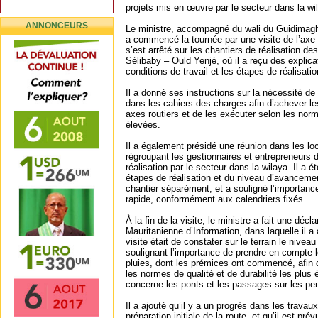
projets mis en œuvre par le secteur dans la wi
ANNONCEURS
Le ministre, accompagné du wali du Guidimag
a commencé la tournée par une visite de l’axe 
s’est arrêté sur les chantiers de réalisation des
Sélibaby – Ould Yenjé, où il a reçu des explicat
conditions de travail et les étapes de réalisati
Il a donné ses instructions sur la nécessité de 
dans les cahiers des charges afin d’achever les
axes routiers et de les exécuter selon les norm
élevées.
Il a également présidé une réunion dans les lo
régroupant les gestionnaires et entrepreneurs 
réalisation par le secteur dans la wilaya. Il a 
étapes de réalisation et du niveau d’avanceme
chantier séparément, et a souligné l’importance
rapide, conformément aux calendriers fixés.
À la fin de la visite, le ministre a fait une décl
Mauritanienne d’Information, dans laquelle il a a
visite était de constater sur le terrain le nive
soulignant l’importance de prendre en compte l
pluies, dont les prémices ont commencé, afin d
les normes de qualité et de durabilité les plu
concerne les ponts et les passages sur les pen
Il a ajouté qu’il y a un progrès dans les travaux
préparation initiale de la route, et qu’il est pré