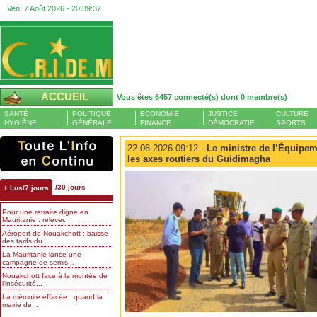
Ven, 7 Août 2026 -
20:39:38
ACCUEIL
Vous êtes 6457 connecté(s) dont 0 membre(s)
SANTÉ
POLITIQUE
ECONOMIE
JUSTICE
CULTURE
HYGIÈNE
GÉNÉRALE
FINANCE
DÉMOCRATIE
SPORTS
22-06-2026 09:12 -
Le ministre de l’Équipeme
les axes routiers du Guidimagha
/30 jours
+ Lus/7 jours
Pour une retraite digne en
Mauritanie : relever...
Aéroport de Nouakchott : baisse
des tarifs du...
La Mauritanie lance une
campagne de semis...
Nouakchott face à la montée de
l’insécurité...
La mémoire effacée : quand la
mairie de...