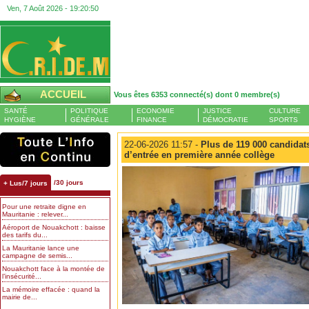
Ven, 7 Août 2026 -
19:20:51
ACCUEIL
Vous êtes 6353 connecté(s) dont 0 membre(s)
SANTÉ
POLITIQUE
ECONOMIE
JUSTICE
CULTURE
HYGIÈNE
GÉNÉRALE
FINANCE
DÉMOCRATIE
SPORTS
22-06-2026 11:57 -
Plus de 119 000 candidat
d’entrée en première année collège
/30 jours
+ Lus/7 jours
Pour une retraite digne en
Mauritanie : relever...
Aéroport de Nouakchott : baisse
des tarifs du...
La Mauritanie lance une
campagne de semis...
Nouakchott face à la montée de
l’insécurité...
La mémoire effacée : quand la
mairie de...