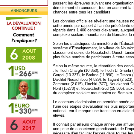
passent les épreuves suivant une organisation
déroulement du concours, tout en assurant la t
ANNONCEURS
chances entre tous les candidats.
Les données officielles révèlent une hausse n
cette année par rapport à l’année précédente 
répartis dans 1 400 centres d’examen, auxquels
complexe scolaire mauritanien de Bamako, la c
Selon les statistiques du ministère de l’Éduca
système d’Enseignement, la wilaya de Nouakch
classement suivie de Nouakchott-Ouest, tandis q
plus faible nombre de participants à cette sess
Selon la même source, la répartition des candi
: le Hodh Charghi (10 850), le Hodh El Gharbi (
Gorgol (10 337), le Brakna (11 990), le Trarza (
Dakhlet Nouadhibou (4 829), le Tagant (2 523), 
Zemmour (2 015), l’Inchiri (577), Nouakchott-O
Nord (15270) et Nouakchott-Sud (15 505), auxq
du complexe scolaire mauritanien de Bamako.
Le concours d’admission en première année c
l’une des étapes d’évaluation les plus importa
national, car il marque une transition cruciale 
élèves.
Il connaît par ailleurs chaque année une afflue
une prise de conscience grandissante de l’impo
nécessité d’en faciliter l’accès dans toutes le