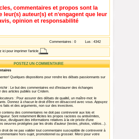
icles, commentaires et propos sont la
e leur(s) auteur(s) et n'engagent que leur
avis, opinion et responsabilité
Commentaires :
0
Lus :
4342
 ici pour imprimer l'article
POSTEZ UN COMMENTAIRE
ntaires
menter! Quelques dispositions pour rendre les débats passionnants sur
chir : Le but des commentaires est d'instaurer des échanges
r des articles publiés sur Cridem.
ocuteurs : Pour assurer des débats de qualité, un maître-mot: le
pants. Donnez à chacun le droit d'être en désaccord avec vous. Appuyez
s faits et des arguments, non sur des invectives.
 Le contenu des commentaires ne doit pas contrevenir aux lois et
igueur. Sont notamment illicites les propos racistes ou antisémites,
rieux, divulguant des informations relatives à la vie privée d'une
es oeuvres protégées par les droits d'auteur (textes, photos, vidéos...).
 droit de ne pas valider tout commentaire susceptible de contrevenir à
ut commentaire hors-sujet, promotionnel ou grossier. Merci pour votre
m!