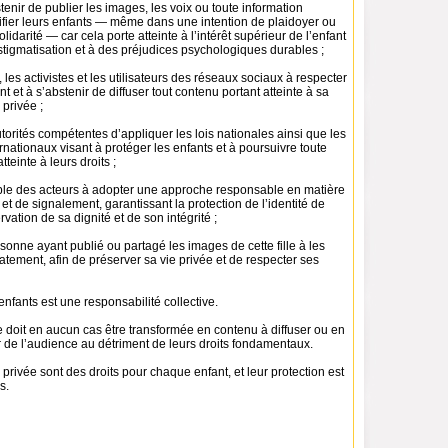
stenir de publier les images, les voix ou toute information
tifier leurs enfants — même dans une intention de plaidoyer ou
idarité — car cela porte atteinte à l’intérêt supérieur de l’enfant
stigmatisation et à des préjudices psychologiques durables ;
, les activistes et les utilisateurs des réseaux sociaux à respecter
ant et à s’abstenir de diffuser tout contenu portant atteinte à sa
 privée ;
rités compétentes d’appliquer les lois nationales ainsi que les
ationaux visant à protéger les enfants et à poursuivre toute
teinte à leurs droits ;
ble des acteurs à adopter une approche responsable en matière
t de signalement, garantissant la protection de l’identité de
ervation de sa dignité et de son intégrité ;
rsonne ayant publié ou partagé les images de cette fille à les
ement, afin de préserver sa vie privée et de respecter ses
enfants est une responsabilité collective.
 doit en aucun cas être transformée en contenu à diffuser ou en
de l’audience au détriment de leurs droits fondamentaux.
e privée sont des droits pour chaque enfant, et leur protection est
s.