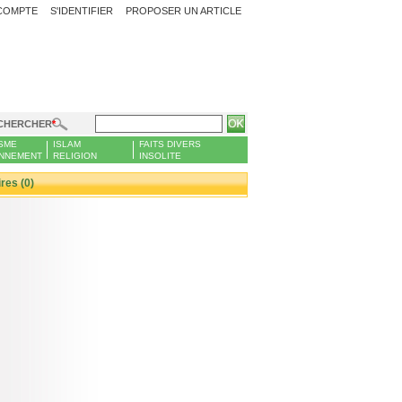
COMPTE
S'IDENTIFIER
PROPOSER UN ARTICLE
CHERCHER
SME
ISLAM
FAITS DIVERS
NNEMENT
RELIGION
INSOLITE
es (0)