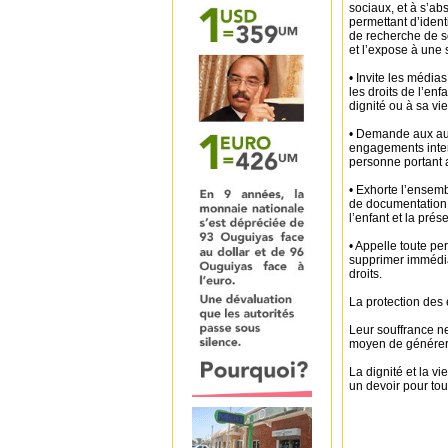
sociaux, et à s’ab
permettant d’iden
de recherche de sol
et l’expose à une 
• Invite les médias
les droits de l’enf
dignité ou à sa vie
• Demande aux auto
engagements intern
personne portant at
• Exhorte l’ensem
de documentation e
l’enfant et la prés
• Appelle toute pe
supprimer immédiat
droits.
La protection des 
Leur souffrance ne
moyen de générer 
La dignité et la vi
un devoir pour tou