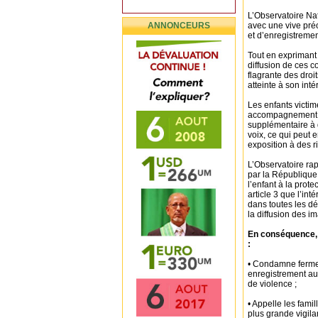
L’Observatoire Nat
ANNONCEURS
avec une vive préo
et d’enregistremen
Tout en exprimant
diffusion de ces co
flagrante des droit
atteinte à son inté
Les enfants victim
accompagnement ps
supplémentaire à d
voix, ce qui peut e
exposition à des 
L’Observatoire rapp
par la République 
l’enfant à la prote
article 3 que l’int
dans toutes les déc
la diffusion des im
En conséquence, l
:
• Condamne fermem
enregistrement aud
de violence ;
• Appelle les fami
plus grande vigila