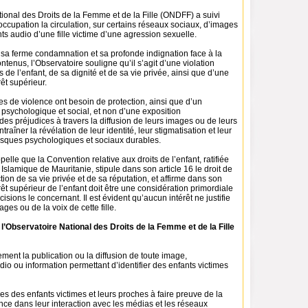
ional des Droits de la Femme et de la Fille (ONDFF) a suivi
ccupation la circulation, sur certains réseaux sociaux, d’images
ts audio d’une fille victime d’une agression sexuelle.
 sa ferme condamnation et sa profonde indignation face à la
ntenus, l’Observatoire souligne qu’il s’agit d’une violation
s de l’enfant, de sa dignité et de sa vie privée, ainsi que d’une
rêt supérieur.
es de violence ont besoin de protection, ainsi que d’un
ychologique et social, et non d’une exposition
es préjudices à travers la diffusion de leurs images ou de leurs
ntraîner la révélation de leur identité, leur stigmatisation et leur
risques psychologiques et sociaux durables.
elle que la Convention relative aux droits de l’enfant, ratifiée
Islamique de Mauritanie, stipule dans son article 16 le droit de
ction de sa vie privée et de sa réputation, et affirme dans son
érêt supérieur de l’enfant doit être une considération primordiale
isions le concernant. Il est évident qu’aucun intérêt ne justifie
ages ou de la voix de cette fille.
’Observatoire National des Droits de la Femme et de la Fille
ent la publication ou la diffusion de toute image,
io ou information permettant d’identifier des enfants victimes
lles des enfants victimes et leurs proches à faire preuve de la
nce dans leur interaction avec les médias et les réseaux