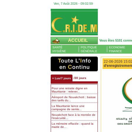
Ven, 7 Août 2026 -
09:03:00
ACCUEIL
Vous êtes 5101 conn
SANTÉ
POLITIQUE
ECONOMIE
HYGIÈNE
GÉNÉRALE
FINANCE
22-06-2026 15:02
d’enregistrement
/30 jours
+ Lus/7 jours
Pour une retraite digne en
Mauritanie : relever...
Aéroport de Nouakchott : baisse
des tarifs du...
La Mauritanie lance une
campagne de semis...
Nouakchott face à la montée de
l’insécurité...
La mémoire effacée : quand la
mairie de...