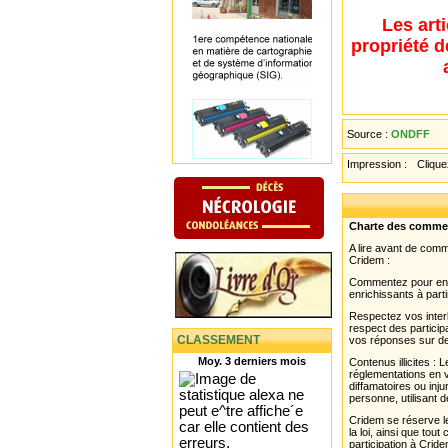
Les art
propriété d
Source :
ONDFF
Impression :
Cliquez
Charte des comme
A lire avant de com
Cridem :
Commentez pour enri
enrichissants à parti
Respectez vos interl
respect des partici
CLASSEMENT
vos réponses sur de
Moy. 3 derniers mois
Contenus illicites :
réglementations en v
diffamatoires ou inju
personne, utilisant d
Cridem se réserve le
la loi, ainsi que to
participation à Cride