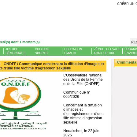
CRÉER UN 
ecté(s) dont 1 membre(s)
RE
JUSTICE
CULTURE
EDUCATION
PÊCHE, ELEVAGE
URBANI
DÉMOCRATIE
SPORTS
EMPLOI
AGRICULTURE
ENVIRO
Commentair
 -
ONDFF / Communiqué concernant la diffusion d’images et
s d’une fille victime d’agression sexuelle
L’Observatoire National
des Droits de la Femme
et de la Fille (ONDFF)
Communiqué n°
005/2026
Concernant la diffusion
d’images et
d’enregistrements d’une
fille victime d’agression
sexuelle
Nouakchott, le 22 juin
2026