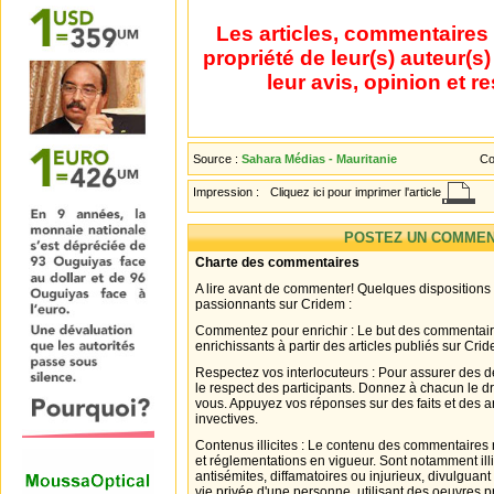
Les articles, commentaires 
propriété de leur(s) auteur(s
leur avis, opinion et r
Source :
Sahara Médias - Mauritanie
Co
Impression :
Cliquez ici pour imprimer l'article
POSTEZ UN COMMEN
Charte des commentaires
A lire avant de commenter! Quelques dispositions
passionnants sur Cridem :
Commentez pour enrichir : Le but des commentair
enrichissants à partir des articles publiés sur Cri
Respectez vos interlocuteurs : Pour assurer des d
le respect des participants. Donnez à chacun le d
vous. Appuyez vos réponses sur des faits et des 
invectives.
Contenus illicites : Le contenu des commentaires n
et réglementations en vigueur. Sont notamment illi
antisémites, diffamatoires ou injurieux, divulguant
vie privée d'une personne, utilisant des oeuvres p