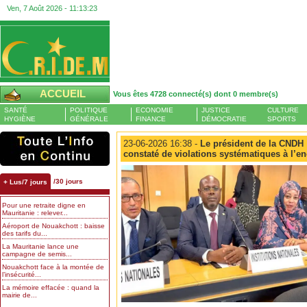
Ven, 7 Août 2026 -
11:13:23
ACCUEIL
Vous êtes 4728 connecté(s) dont 0 membre(s)
SANTÉ
POLITIQUE
ECONOMIE
JUSTICE
CULTURE
HYGIÈNE
GÉNÉRALE
FINANCE
DÉMOCRATIE
SPORTS
23-06-2026 16:38 -
Le président de la CNDH 
constaté de violations systématiques à l’e
/30 jours
+ Lus/7 jours
Pour une retraite digne en
Mauritanie : relever...
Aéroport de Nouakchott : baisse
des tarifs du...
La Mauritanie lance une
campagne de semis...
Nouakchott face à la montée de
l’insécurité...
La mémoire effacée : quand la
mairie de...