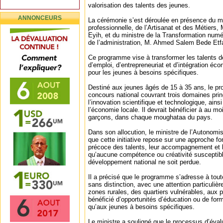
valorisation des talents des jeunes.
ANNONCEURS
La cérémonie s’est déroulée en présence du mi
professionnelle, de l’Artisanat et des Métier
Eyih, et du ministre de la Transformation numé
de l’administration, M. Ahmed Salem Bede Etf
Ce programme vise à transformer les talents d
d’emploi, d’entrepreneuriat et d’intégration éc
pour les jeunes à besoins spécifiques.
Destiné aux jeunes âgés de 15 à 35 ans, le p
concours national couvrant trois domaines princi
l’innovation scientifique et technologique, ains
l’économie locale. Il devrait bénéficier à au moi
garçons, dans chaque moughataa du pays.
Dans son allocution, le ministre de l’Autonomi
que cette initiative repose sur une approche fon
précoce des talents, leur accompagnement et 
qu’aucune compétence ou créativité susceptibl
développement national ne soit perdue.
Il a précisé que le programme s’adresse à tout
sans distinction, avec une attention particuli
zones rurales, des quartiers vulnérables, aux
bénéficié d’opportunités d’éducation ou de form
qu’aux jeunes à besoins spécifiques.
Le ministre a souligné que le processus d’éval