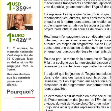
mécanismes transparents combinant l’appréciat
vote du public, garantissant ainsi l’égalité des
Il a également indiqué que l’objectif du progr
récompenser les lauréats, mais consiste surto
encadrer et à mettre leurs talents en relation 
et d’entrepreneuriat, afin de les aider à trans
projets productifs et en sources de revenus du
Réaffirmant l’engagement de son département 
initiative, il a insisté sur le respect des princ
à toutes les étapes du programme. Selon lui, c
constituera une occasion de découvrir de nouve
émerger des parcours de réussite inspirants d
Pour sa part, le maire de la commune de Tou
Fillali, a souligné que la municipalité dispose 
jeunesse qui mérite davantage d’attention et d
Il a ajouté que les jeunes de Toujounine saluen
dans le domaine des terrains sportifs et des in
jeunesse, tout en exprimant leur aspiration à 
d’espaces et de programmes leur permettant de
leurs capacités.
La cérémonie s’est déroulée en présence du se
de l’Autonomisation des jeunes, de l’Emploi, d
civique, du wali de Nouakchott-Nord, du hake
Toujounine ainsi que des représentants des auto
wilaya.