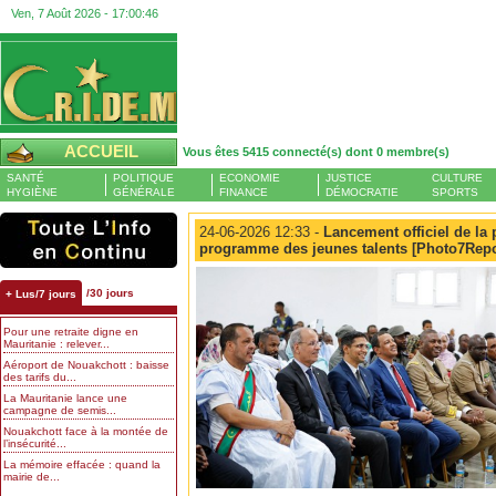
Ven, 7 Août 2026 -
17:00:47
ACCUEIL
Vous êtes 5415 connecté(s) dont 0 membre(s)
SANTÉ
POLITIQUE
ECONOMIE
JUSTICE
CULTURE
HYGIÈNE
GÉNÉRALE
FINANCE
DÉMOCRATIE
SPORTS
24-06-2026 12:33 -
Lancement officiel de la 
programme des jeunes talents [Photo7Repo
/30 jours
+ Lus/7 jours
Pour une retraite digne en
Mauritanie : relever...
Aéroport de Nouakchott : baisse
des tarifs du...
La Mauritanie lance une
campagne de semis...
Nouakchott face à la montée de
l’insécurité...
La mémoire effacée : quand la
mairie de...