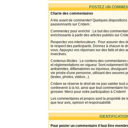
POSTEZ UN COMMEN
Charte des commentaires
A lire avant de commenter! Quelques dispositions
passionnants sur Cridem :
Commentez pour enrichir : Le but des commentair
enrichissants à partir des articles publiés sur Cri
Respectez vos interlocuteurs : Pour assurer des d
le respect des participants. Donnez à chacun le d
vous. Appuyez vos réponses sur des faits et des 
invectives.
Contenus illicites : Le contenu des commentaires n
et réglementations en vigueur. Sont notamment illi
antisémites, diffamatoires ou injurieux, divulguant
vie privée d'une personne, utilisant des oeuvres p
(textes, photos, vidéos...).
Cridem se réserve le droit de ne pas valider tout
contrevenir à la loi, ainsi que tout commentaire h
grossier. Merci pour votre participation à Cridem!
Les commentaires et propos sont la propriété de l
que leur avis, opinion et responsabilité.
IDENTIFICATIO
Pour poster un commentaire il faut être membre