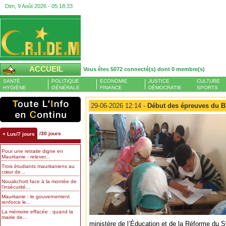
Dim, 9 Août 2026 -
05:18:34
ACCUEIL
Vous êtes 5072 connecté(s) dont 0 membre(s)
SANTÉ
POLITIQUE
ECONOMIE
JUSTICE
CULTURE
HYGIÈNE
GÉNÉRALE
FINANCE
DÉMOCRATIE
SPORTS
29-06-2026 12:14 -
Début des épreuves du 
/30 jours
+ Lus/7 jours
Pour une retraite digne en
Mauritanie : relever...
Trois étudiants mauritaniens au
cœur de...
Nouakchott face à la montée de
l’insécurité...
Mauritanie : le gouvernement
renforce le...
La mémoire effacée : quand la
mairie de...
ministère de l’Éducation et de la Réforme du