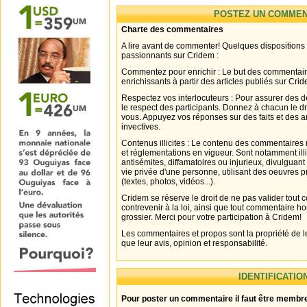
POSTEZ UN COMMEN
Charte des commentaires
A lire avant de commenter! Quelques dispositions
passionnants sur Cridem :
Commentez pour enrichir : Le but des commentair
enrichissants à partir des articles publiés sur Cri
Respectez vos interlocuteurs : Pour assurer des d
le respect des participants. Donnez à chacun le d
vous. Appuyez vos réponses sur des faits et des 
invectives.
Contenus illicites : Le contenu des commentaires n
et réglementations en vigueur. Sont notamment illi
antisémites, diffamatoires ou injurieux, divulguant
vie privée d'une personne, utilisant des oeuvres p
(textes, photos, vidéos...).
Cridem se réserve le droit de ne pas valider tout
contrevenir à la loi, ainsi que tout commentaire h
grossier. Merci pour votre participation à Cridem!
Les commentaires et propos sont la propriété de l
que leur avis, opinion et responsabilité.
IDENTIFICATIO
Pour poster un commentaire il faut être membre