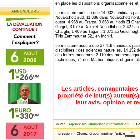
en place les dispositions organisationnelles et
ANNONCEURS
Le ministère précise que 14 002 candidats pas
Nouakchott sud, 11 886 dans Nouakchott nord
ouest, 4 968 au Trarza, 3 863 au Hodh El Ghar
Gorgol, 3 079 à Dakhlet Nouadhibou, 2 427 au
Charghi, 1 409 au Tagant, 1 371 au Guidimagha
Tiris Zemmour et 521 en Inchiri.
Le ministère assure que 37 419 candidats pas
disciplines : des sciences naturelles, 14 152 de
des lettres modernes, 2 110 des mathématiqu
techniques, 71 des Mathématiques et génie éle
Les articles, commentaires 
propriété de leur(s) auteur(s
leur avis, opinion et r
Source :
Agence Mauritanienne d'Information
Co
Impression :
Cliquez ici pour imprimer l'article