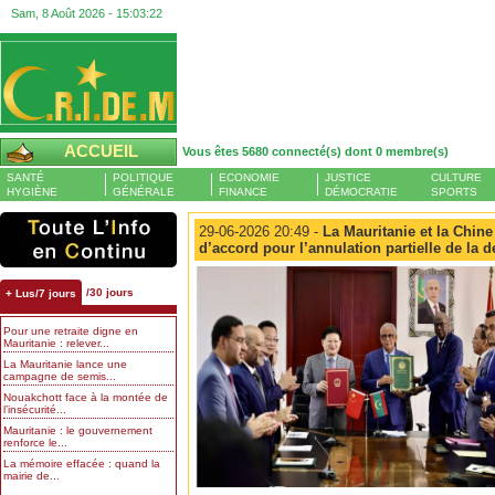
Sam, 8 Août 2026 -
15:03:23
ACCUEIL
Vous êtes 5680 connecté(s) dont 0 membre(s)
SANTÉ
POLITIQUE
ECONOMIE
JUSTICE
CULTURE
HYGIÈNE
GÉNÉRALE
FINANCE
DÉMOCRATIE
SPORTS
29-06-2026 20:49 -
La Mauritanie et la Chine
d’accord pour l’annulation partielle de la 
/30 jours
+ Lus/7 jours
Pour une retraite digne en
Mauritanie : relever...
La Mauritanie lance une
campagne de semis...
Nouakchott face à la montée de
l’insécurité...
Mauritanie : le gouvernement
renforce le...
La mémoire effacée : quand la
mairie de...