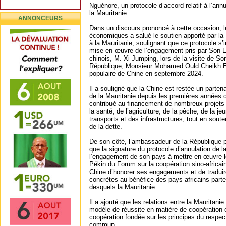
Nguénore, un protocole d’accord relatif à l’annul
la Mauritanie.
ANNONCEURS
Dans un discours prononcé à cette occasion, le
économiques a salué le soutien apporté par la
à la Mauritanie, soulignant que ce protocole s’i
mise en œuvre de l’engagement pris par Son E
chinois, M. Xi Jumping, lors de la visite de So
République, Monsieur Mohamed Ould Cheikh E
populaire de Chine en septembre 2024.
Il a souligné que la Chine est restée un parte
de la Mauritanie depuis les premières années 
contribué au financement de nombreux projets
la santé, de l’agriculture, de la pêche, de la j
transports et des infrastructures, tout en soute
de la dette.
De son côté, l’ambassadeur de la République p
que la signature du protocole d’annulation de l
l’engagement de son pays à mettre en œuvre 
Pékin du Forum sur la coopération sino-africaine
Chine d’honorer ses engagements et de tradui
concrètes au bénéfice des pays africains parte
desquels la Mauritanie.
Il a ajouté que les relations entre la Mauritanie
modèle de réussite en matière de coopération 
coopération fondée sur les principes du respect
commun.