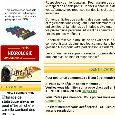
Respectez vos interlocuteurs : Pour assurer des d
le respect des participants. Donnez à chacun le d
vous. Appuyez vos réponses sur des faits et des 
invectives.
Contenus illicites : Le contenu des commentaires n
et réglementations en vigueur. Sont notamment illi
antisémites, diffamatoires ou injurieux, divulguant
vie privée d'une personne, utilisant des oeuvres p
(textes, photos, vidéos...).
Cridem se réserve le droit de ne pas valider tout
contrevenir à la loi, ainsi que tout commentaire h
grossier. Merci pour votre participation à Cridem!
Les commentaires et propos sont la propriété de l
que leur avis, opinion et responsabilité.
IDENTIFICATIO
Pour poster un commentaire il faut être membre
Si vous avez déjà un accès membre .
CLASSEMENT
Veuillez vous identifier sur la page d'accueil en 
IDENTIFICATION ou bien
Cliquez ICI
.
Moy. 3 derniers mois
Vous n'êtes pas membre . Vous pouvez vous enr
Cliquant ICI
.
En étant membre vous accèderez à TOUS les 
aucune restriction .