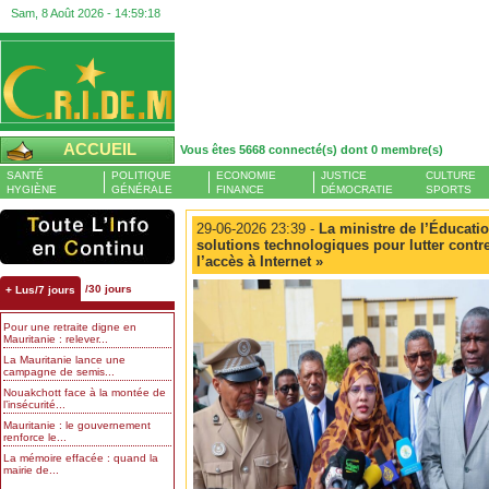
Sam, 8 Août 2026 -
14:59:19
ACCUEIL
Vous êtes 5668 connecté(s) dont 0 membre(s)
SANTÉ
POLITIQUE
ECONOMIE
JUSTICE
CULTURE
HYGIÈNE
GÉNÉRALE
FINANCE
DÉMOCRATIE
SPORTS
29-06-2026 23:39 -
La ministre de l’Éducatio
solutions technologiques pour lutter contre
l’accès à Internet »
/30 jours
+ Lus/7 jours
Pour une retraite digne en
Mauritanie : relever...
La Mauritanie lance une
campagne de semis...
Nouakchott face à la montée de
l’insécurité...
Mauritanie : le gouvernement
renforce le...
La mémoire effacée : quand la
mairie de...