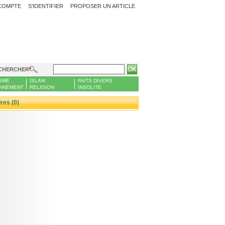
COMPTE
S'IDENTIFIER
PROPOSER UN ARTICLE
CHERCHER
SME
ISLAM
FAITS DIVERS
NNEMENT
RELIGION
INSOLITE
es (0)