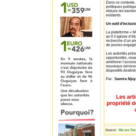
Dans ce contexte, 
politiques publique
réduire les barrièr
existants.
Un outil d’inclusi
La plateforme « M
qu’il s’agisse d’é
recherche d’un pr
de jeunes engagés 
Les autorités prés
opportunités, visa
améliorer l’access
nouveaux services
dispositifs destin
Par :
Samira Njoy
Les art
propriété d
Source :
We are Te