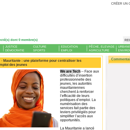
CRÉER UN 
ecté(s) dont 0 membre(s)
RE
JUSTICE
CULTURE
EDUCATION
PÊCHE, ELEVAGE
URBANI
DÉMOCRATIE
SPORTS
EMPLOI
AGRICULTURE
ENVIRO
Commentair
 -
Mauritanie : une plateforme pour centraliser les
ploi des jeunes
We are Tech
-- Face aux
difficultés d’insertion
professionnelle des
jeunes, les autorités
mauritaniennes
cherchent à renforcer
l’efficacité de leurs
politiques d’emploi. La
numérisation des
services fait partie des
leviers privilégiés pour
simplifier l’accès aux
opportunités.
La Mauritanie a lancé