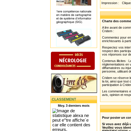
Impression :
Cliquez
Charte des comme
A lire avant de com
Cridem :
Commentez pour enri
enrichissants à parti
Respectez vos interl
respect des partici
vos réponses sur de
Contenus illicites :
réglementations en v
diffamatoires ou inju
personne, utilisant d
Cridem se réserve le
la loi, ainsi que to
participation à Cride
Les commentaires et 
avis, opinion et resp
CLASSEMENT
Moy. 3 derniers mois
Pour poster un com
Si vous avez déjà
Veuillez vous ident