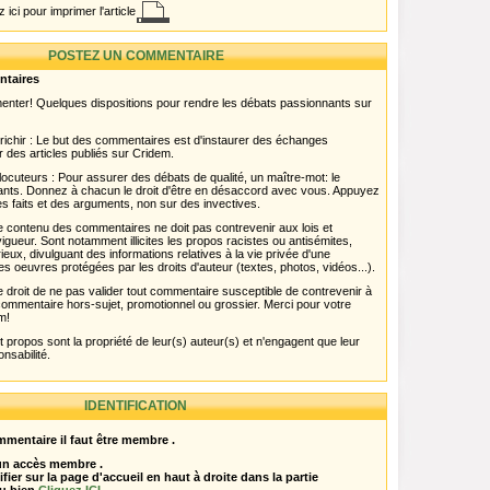
 ici pour imprimer l'article
POSTEZ UN COMMENTAIRE
ntaires
menter! Quelques dispositions pour rendre les débats passionnants sur
chir : Le but des commentaires est d'instaurer des échanges
r des articles publiés sur Cridem.
ocuteurs : Pour assurer des débats de qualité, un maître-mot: le
pants. Donnez à chacun le droit d'être en désaccord avec vous. Appuyez
s faits et des arguments, non sur des invectives.
 Le contenu des commentaires ne doit pas contrevenir aux lois et
igueur. Sont notamment illicites les propos racistes ou antisémites,
rieux, divulguant des informations relatives à la vie privée d'une
es oeuvres protégées par les droits d'auteur (textes, photos, vidéos...).
 droit de ne pas valider tout commentaire susceptible de contrevenir à
ut commentaire hors-sujet, promotionnel ou grossier. Merci pour votre
m!
propos sont la propriété de leur(s) auteur(s) et n'engagent que leur
onsabilité.
IDENTIFICATION
mentaire il faut être membre .
 un accès membre .
ifier sur la page d'accueil en haut à droite dans la partie