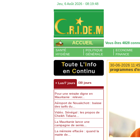
Jeu, 6 Août 2026 -
08:19:49
ACCUEIL
Vous êtes 4828 conn
SANTÉ
POLITIQUE
ECONOMIE
HYGIÈNE
GÉNÉRALE
FINANCE
30-06-2026 11:45
programmes d’em
/30 jours
+ Lus/7 jours
Pour une retraite digne en
Mauritanie : relever...
Aéroport de Nouakchott : baisse
des tarifs du...
Vidéo. Sénégal : les propos de
Cheikh Tidiane...
La Mauritanie lance une
campagne de semis...
La mémoire effacée : quand la
mairie de...