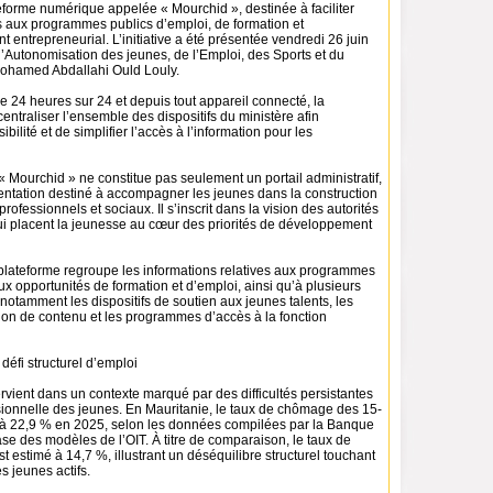
eforme numérique appelée « Mourchid », destinée à faciliter
s aux programmes publics d’emploi, de formation et
ntrepreneurial. L’initiative a été présentée vendredi 26 juin
 l’Autonomisation des jeunes, de l’Emploi, des Sports et du
Mohamed Abdallahi Ould Louly.
e 24 heures sur 24 et depuis tout appareil connecté, la
centraliser l’ensemble des dispositifs du ministère afin
sibilité et de simplifier l’accès à l’information pour les
 « Mourchid » ne constitue pas seulement un portail administratif,
ientation destiné à accompagner les jeunes dans la construction
rofessionnels et sociaux. Il s’inscrit dans la vision des autorités
i placent la jeunesse au cœur des priorités de développement
plateforme regroupe les informations relatives aux programmes
x opportunités de formation et d’emploi, ainsi qu’à plusieurs
, notamment les dispositifs de soutien aux jeunes talents, les
ion de contenu et les programmes d’accès à la fonction
éfi structurel d’emploi
ntervient dans un contexte marqué par des difficultés persistantes
ssionnelle des jeunes. En Mauritanie, le taux de chômage des 15-
 à 22,9 % en 2025, selon les données compilées par la Banque
se des modèles de l’OIT. À titre de comparaison, le taux de
 estimé à 14,7 %, illustrant un déséquilibre structurel touchant
s jeunes actifs.