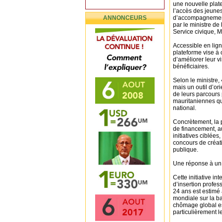
une nouvelle plat
l’accès des jeune
ANNONCEURS
d’accompagnement e
par le ministre de
Service civique, 
Accessible en lign
plateforme vise à 
d’améliorer leur vi
bénéficiaires.
Selon le ministre,
mais un outil d’or
de leurs parcours p
mauritaniennes qu
national.
Concrètement, la 
de financement, au
initiatives ciblées
concours de créat
publique.
Une réponse à un d
Cette initiative i
d’insertion profe
24 ans est estimé
mondiale sur la ba
chômage global est
particulièrement le