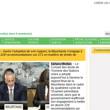
CRÉER UN 
ecté(s) dont 0 membre(s)
RE
JUSTICE
CULTURE
EDUCATION
PÊCHE, ELEVAGE
URBANI
DÉMOCRATIE
SPORTS
EMPLOI
AGRICULTURE
ENVIRO
Commentair
 -
Après l’adoption de son rapport, la Mauritanie s’engage à
 229 recommandations sur 271 en matière de droits de
Sahara Medias
-- Le
Conseil des droits de
l’homme des Nations
unies a adopté
aujourd’hui à Genève le
rapport final de la
Mauritanie dans le cadre
du quatrième cycle de
l’Examen périodique
universel, alors que le
gouvernement réaffirmait
son engagement à mettre
en œuvre 229
recommandations sur