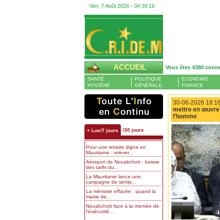
Ven, 7 Août 2026 -
04:39:17
ACCUEIL
Vous êtes 4380 conn
SANTÉ
POLITIQUE
ECONOMIE
HYGIÈNE
GÉNÉRALE
FINANCE
30-06-2026 18:16
mettre en œuvre
l’homme
/30 jours
+ Lus/7 jours
Pour une retraite digne en
Mauritanie : relever...
Aéroport de Nouakchott : baisse
des tarifs du...
La Mauritanie lance une
campagne de semis...
La mémoire effacée : quand la
mairie de...
Nouakchott face à la montée de
l’insécurité...