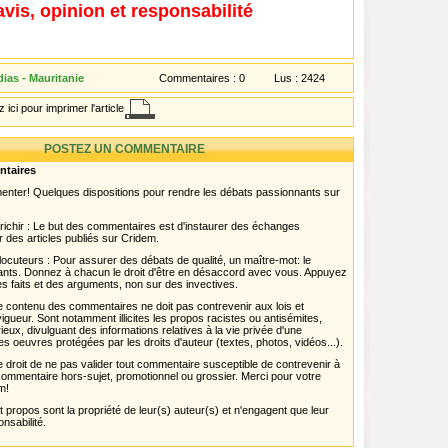
avis, opinion et responsabilité
ias - Mauritanie
Commentaires :
0
Lus :
2424
 ici pour imprimer l'article
POSTEZ UN COMMENTAIRE
ntaires
menter! Quelques dispositions pour rendre les débats passionnants sur
chir : Le but des commentaires est d'instaurer des échanges
r des articles publiés sur Cridem.
ocuteurs : Pour assurer des débats de qualité, un maître-mot: le
pants. Donnez à chacun le droit d'être en désaccord avec vous. Appuyez
s faits et des arguments, non sur des invectives.
 Le contenu des commentaires ne doit pas contrevenir aux lois et
igueur. Sont notamment illicites les propos racistes ou antisémites,
rieux, divulguant des informations relatives à la vie privée d'une
es oeuvres protégées par les droits d'auteur (textes, photos, vidéos...).
 droit de ne pas valider tout commentaire susceptible de contrevenir à
ut commentaire hors-sujet, promotionnel ou grossier. Merci pour votre
m!
propos sont la propriété de leur(s) auteur(s) et n'engagent que leur
onsabilité.