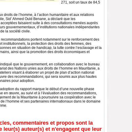
271, soit un taux de 84,5
 droits de l’homme, à l’action humanitaire et aux relations
vile, Sid’ Ahmed Ould Benane, a déclaré que les
cceptées faisaient suite à des consultations menées auprès
teurs gouvernementaux, d’institutions nationales indépendantes
de la société civile.
es recommandations portent notamment sur le renforcement des
et institutionnels, la protection des droits des femmes, des
sonnes en situation de handicap, la lutte contre l’esclavage et la
umains, ainsi que la promotion des droits économiques et
indiqué que le gouvernement, en collaboration avec le bureau
iat des Nations unies aux droits de l’homme en Mauritanie, a
ateliers visant à élaborer un projet de plan d’action national
uvre des recommandations, qui sera soumis aux plus hautes
nnaires pour adoption.
 l’adoption du rapport marque le début d’une nouvelle phase
se en œuvre, au suivi et à l’évaluation des recommandations,
agement de la Mauritanie à poursuivre sa coopération avec le
s de l’homme et ses partenaires internationaux dans le domaine
omme.
icles, commentaires et propos sont la
e leur(s) auteur(s) et n'engagent que leur