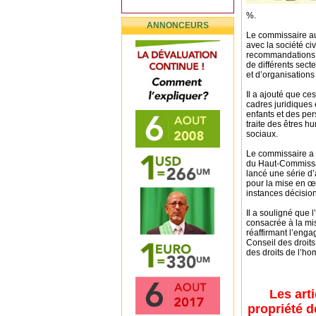
%.
ANNONCEURS
Le commissaire aux
avec la société ci
recommandations a
de différents sec
et d’organisations 
Il a ajouté que c
cadres juridiques 
enfants et des per
traite des êtres h
sociaux.
Le commissaire a 
du Haut-Commissar
lancé une série d’
pour la mise en œ
instances décisio
Il a souligné que
consacrée à la mi
réaffirmant l’eng
Conseil des droit
des droits de l’h
Les art
propriété d