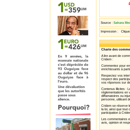
Source :
Sahara Med
Impression :
Cliquez
Charte des comme
A lire avant de com
Cridem :
Commentez pour enri
enrichissants à parti
Respectez vos interl
respect des partici
vos réponses sur de
Contenus illicites :
réglementations en v
diffamatoires ou inju
personne, utilisant d
Cridem se réserve le
la loi, ainsi que to
participation à Cride
Les commentaires et 
avis, opinion et resp