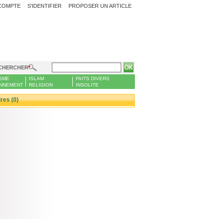
COMPTE
S'IDENTIFIER
PROPOSER UN ARTICLE
CHERCHER
SME
ISLAM
FAITS DIVERS
NNEMENT
RELIGION
INSOLITE
es (0)