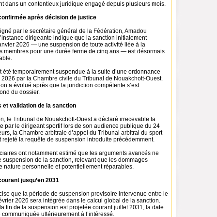
t dans un contentieux juridique engagé depuis plusieurs mois.
onfirmée après décision de justice
signé par le secrétaire général de la Fédération, Amadou
instance dirigeante indique que la sanction initialement
nvier 2026 — une suspension de toute activité liée à la
es membres pour une durée ferme de cinq ans — est désormais
able.
t été temporairement suspendue à la suite d’une ordonnance
er 2026 par la Chambre civile du Tribunal de Nouakchott-Ouest.
ation a évolué après que la juridiction compétente s’est
ond du dossier.
 et validation de la sanction
n, le Tribunal de Nouakchott-Ouest a déclaré irrecevable la
 par le dirigeant sportif lors de son audience publique du 24
leurs, la Chambre arbitrale d’appel du Tribunal arbitral du sport
 rejeté la requête de suspension introduite précédemment.
iciaires ont notamment estimé que les arguments avancés ne
une suspension de la sanction, relevant que les dommages
e nature personnelle et potentiellement réparables.
ourant jusqu’en 2031
cise que la période de suspension provisoire intervenue entre le
février 2026 sera intégrée dans le calcul global de la sanction.
 fin de la suspension est projetée courant juillet 2031, la date
e communiquée ultérieurement à l’intéressé.