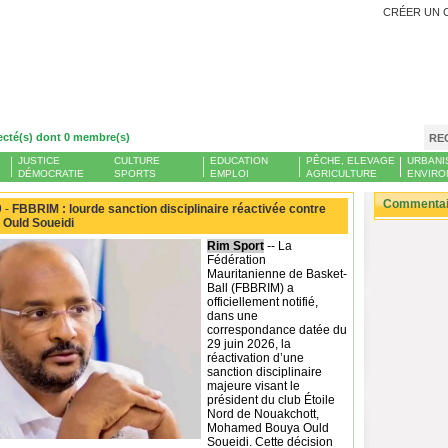
CRÉER UN 
ecté(s) dont 0 membre(s)
RE
JUSTICE
CULTURE
EDUCATION
PÊCHE, ELEVAGE
URBANI
DÉMOCRATIE
SPORTS
EMPLOI
AGRICULTURE
ENVIRO
Commentair
 -
FBBRIM : lourde sanction disciplinaire réactivée contre
Ould Soueidi
Rim Sport
-- La
Fédération
Mauritanienne de Basket-
Ball (FBBRIM) a
officiellement notifié,
dans une
correspondance datée du
29 juin 2026, la
réactivation d’une
sanction disciplinaire
majeure visant le
président du club Étoile
Nord de Nouakchott,
Mohamed Bouya Ould
Soueidi. Cette décision