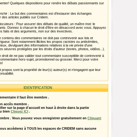
menter! Quelques dispositions pour rendre les débats passionnants sur
chir : Le but des commentaires est d'instaurer des échanges
r des articles publiés sur Cridem.
ocuteurs : Pour assurer des débats de qualité, un maître-mot: le
pants. Donnez à chacun le droit d'être en désaccord avec vous. Appuyez
s faits et des arguments, non sur des invectives.
 Le contenu des commentaires ne doit pas contrevenir aux lois et
igueur. Sont notamment illicites les propos racistes ou antisémites,
rieux, divulguant des informations relatives à la vie privée d'une
es oeuvres protégées par les droits d'auteur (textes, photos, vidéos...).
 droit de ne pas valider tout commentaire susceptible de contrevenir à
ut commentaire hors-sujet, promotionnel ou grossier. Merci pour votre
m!
propos sont la propriété de leur(s) auteur(s) et n'engagent que leur
onsabilité.
IDENTIFICATION
mentaire il faut être membre .
 un accès membre .
ifier sur la page d'accueil en haut à droite dans la partie
u bien
Cliquez ICI
.
embre . Vous pouvez vous enregistrer gratuitement en
Cliquant
vous accèderez à TOUS les espaces de CRIDEM sans aucune