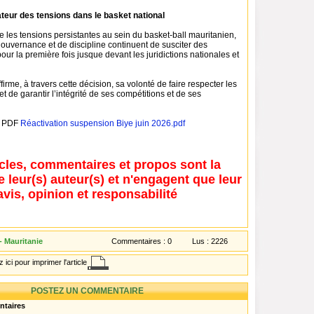
teur des tensions dans le basket national
tre les tensions persistantes au sein du basket-ball mauritanien,
ouvernance et de discipline continuent de susciter des
pour la première fois jusque devant les juridictions nationales et
irme, à travers cette décision, sa volonté de faire respecter les
et de garantir l’intégrité de ses compétitions et de ses
e PDF
Réactivation suspension Biye juin 2026.pdf
icles, commentaires et propos sont la
e leur(s) auteur(s) et n'engagent que leur
avis, opinion et responsabilité
- Mauritanie
Commentaires :
0
Lus :
2226
 ici pour imprimer l'article
POSTEZ UN COMMENTAIRE
ntaires