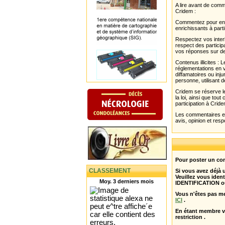
A lire avant de com
Cridem :
Commentez pour enri
enrichissants à parti
Respectez vos interl
respect des partici
vos réponses sur de
Contenus illicites :
réglementations en v
diffamatoires ou inju
personne, utilisant d
Cridem se réserve le
la loi, ainsi que to
participation à Cride
Les commentaires et 
avis, opinion et resp
Pour poster un com
CLASSEMENT
Si vous avez déjà
Veuillez vous ident
Moy. 3 derniers mois
IDENTIFICATION o
Vous n'êtes pas m
ICI
.
En étant membre 
restriction .