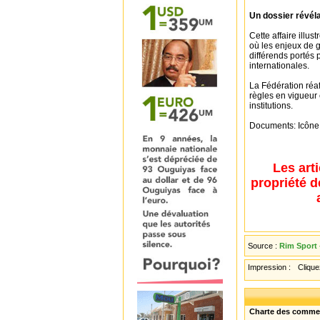
Un dossier révéla
Cette affaire illus
où les enjeux de g
différends portés 
internationales.
La Fédération réaff
règles en vigueur 
institutions.
Documents: Icôn
Les art
propriété d
Source :
Rim Sport 
Impression :
Cliquez
Charte des comme