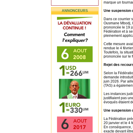
marque un tournan
ANNONCEURS
Une suspension c
Dans ce courrier 
Ousmane Mbodj, l’
prononcée le 19 ja
Fédération et à s
pleinement applic
Cette mesure avai
rendue le 4 févri
Toutefois, la situ
prononcée sur le f
Rejet des recours
Selon la Fédératio
demande introduite
juin 2026. Par ail
(TAS) a également
Les instances jud
justifiaient pas 
évoqués étaient d
Une suspension c
La Fédération pré
20 janvier et le 4 
En conséquence, la
exacte devant êtr