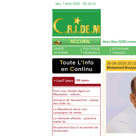
Ven, 7 Août 2026 -
05:33:13
ACCUEIL
Vous êtes 4229 conn
SANTÉ
POLITIQUE
ECONOMIE
HYGIÈNE
GÉNÉRALE
FINANCE
30-06-2026 20:19
Mohamed Bouya 
/30 jours
+ Lus/7 jours
Pour une retraite digne en
Mauritanie : relever...
Aéroport de Nouakchott : baisse
des tarifs du...
La Mauritanie lance une
campagne de semis...
La mémoire effacée : quand la
mairie de...
Nouakchott face à la montée de
l’insécurité...