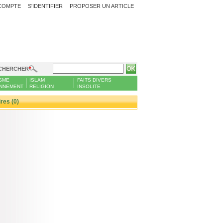
COMPTE
S'IDENTIFIER
PROPOSER UN ARTICLE
CHERCHER
SME
ISLAM
FAITS DIVERS
NNEMENT
RELIGION
INSOLITE
es (0)