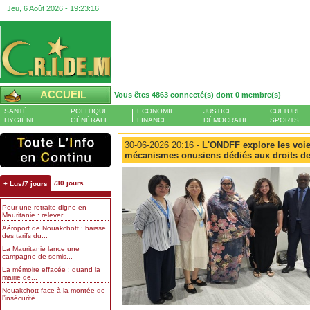
Jeu, 6 Août 2026 -
19:23:16
ACCUEIL
Vous êtes 4863 connecté(s) dont 0 membre(s)
SANTÉ
POLITIQUE
ECONOMIE
JUSTICE
CULTURE
HYGIÈNE
GÉNÉRALE
FINANCE
DÉMOCRATIE
SPORTS
30-06-2026 20:16 -
L'ONDFF explore les voie
mécanismes onusiens dédiés aux droits d
/30 jours
+ Lus/7 jours
Pour une retraite digne en
Mauritanie : relever...
Aéroport de Nouakchott : baisse
des tarifs du...
La Mauritanie lance une
campagne de semis...
La mémoire effacée : quand la
mairie de...
Nouakchott face à la montée de
l’insécurité...