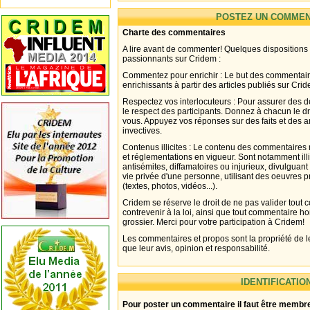
POSTEZ UN COMMEN
Charte des commentaires
A lire avant de commenter! Quelques dispositions
passionnants sur Cridem :
Commentez pour enrichir : Le but des commentair
enrichissants à partir des articles publiés sur Cri
Respectez vos interlocuteurs : Pour assurer des d
le respect des participants. Donnez à chacun le d
vous. Appuyez vos réponses sur des faits et des 
invectives.
Contenus illicites : Le contenu des commentaires n
et réglementations en vigueur. Sont notamment illi
antisémites, diffamatoires ou injurieux, divulguant
vie privée d'une personne, utilisant des oeuvres p
(textes, photos, vidéos...).
Cridem se réserve le droit de ne pas valider tout
contrevenir à la loi, ainsi que tout commentaire h
grossier. Merci pour votre participation à Cridem!
Les commentaires et propos sont la propriété de l
que leur avis, opinion et responsabilité.
IDENTIFICATIO
Pour poster un commentaire il faut être membre