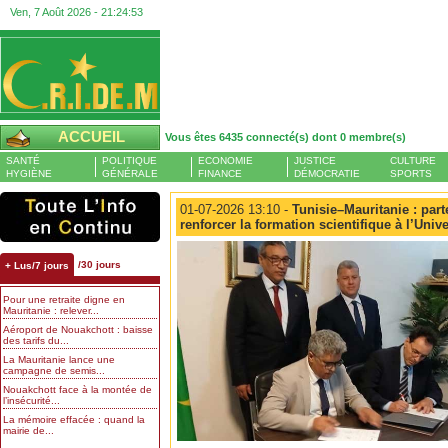
Ven, 7 Août 2026 -
21:24:54
ACCUEIL
Vous êtes 6435 connecté(s) dont 0 membre(s)
SANTÉ
POLITIQUE
ECONOMIE
JUSTICE
CULTURE
HYGIÈNE
GÉNÉRALE
FINANCE
DÉMOCRATIE
SPORTS
01-07-2026 13:10 -
Tunisie–Mauritanie : parte
renforcer la formation scientifique à l’Univ
/30 jours
+ Lus/7 jours
Pour une retraite digne en
Mauritanie : relever...
Aéroport de Nouakchott : baisse
des tarifs du...
La Mauritanie lance une
campagne de semis...
Nouakchott face à la montée de
l’insécurité...
La mémoire effacée : quand la
mairie de...