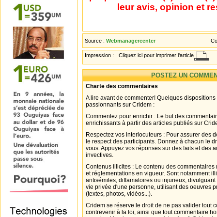
leur avis, opinion et r
Source :
Webmanagercenter
Co
Impression :
Cliquez ici pour imprimer l'article
POSTEZ UN COMMEN
Charte des commentaires
A lire avant de commenter! Quelques dispositions
passionnants sur Cridem :
Commentez pour enrichir : Le but des commentair
enrichissants à partir des articles publiés sur Cri
Respectez vos interlocuteurs : Pour assurer des d
le respect des participants. Donnez à chacun le d
vous. Appuyez vos réponses sur des faits et des 
invectives.
Contenus illicites : Le contenu des commentaires n
et réglementations en vigueur. Sont notamment illi
antisémites, diffamatoires ou injurieux, divulguant
vie privée d'une personne, utilisant des oeuvres p
(textes, photos, vidéos...).
Cridem se réserve le droit de ne pas valider tout
contrevenir à la loi, ainsi que tout commentaire h