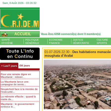
Sam, 8 Août 2026 -
03:26:33
ACCUEIL
Vous êtes 6358 connecté(s) dont 0 membre(s)
SANTÉ
POLITIQUE
ECONOMIE
JUSTICE
CULTURE
HYGIÈNE
GÉNÉRALE
FINANCE
DÉMOCRATIE
SPORTS
01-07-2026 22:30 -
Des habitations menacées
moughata d’Arafat
/30 jours
+ Lus/7 jours
Pour une retraite digne en
Mauritanie : relever...
La Mauritanie lance une
campagne de semis...
Nouakchott face à la montée de
l’insécurité...
La mémoire effacée : quand la
mairie de...
Mauritanie : le gouvernement
renforce le...