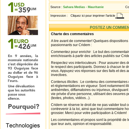
Source :
Sahara Medias - Mauritanie
Co
Impression :
Cliquez ici pour imprimer l'article
POSTEZ UN COMMEN
Charte des commentaires
A lire avant de commenter! Quelques dispositions
passionnants sur Cridem :
Commentez pour enrichir : Le but des commentair
enrichissants à partir des articles publiés sur Cri
Respectez vos interlocuteurs : Pour assurer des d
le respect des participants. Donnez à chacun le d
vous. Appuyez vos réponses sur des faits et des 
invectives.
Contenus illicites : Le contenu des commentaires n
et réglementations en vigueur. Sont notamment illi
antisémites, diffamatoires ou injurieux, divulguant
vie privée d'une personne, utilisant des oeuvres p
(textes, photos, vidéos...).
Cridem se réserve le droit de ne pas valider tout
contrevenir à la loi, ainsi que tout commentaire h
grossier. Merci pour votre participation à Cridem!
Les commentaires et propos sont la propriété de l
que leur avis, opinion et responsabilité.