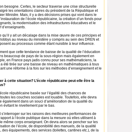
 en besogne. Certes, le secteur traverse une crise structurelle
gré les orientations claires du président de la République et
ier Ministre. Mais, il y a des décisions prises qui vont dans le
nstauration de l’école républicaine, la création d’un fonds pour
ignants, la modernisation des infrastructures éducatives et le
f d’enseignants.
le qu’il y ait un décalage dans la mise œuvre de ces principes et
 lobbys au niveau du ministère y compris au sein des DREN et
posent au processus comme étant nuisible à leur influence.
ment que cette tendance de baisse de la qualité de l’éducation
ans beaucoup de pays de la sous-région mais également en
le, en France pays jadis connu pour ses mathématiciens, la
 a été tirée sur une baisse de niveau en mathématiques à tous
fiant une réforme à la fois sur les méthodes d’enseignement et le
à cette situation? L’école républicaine peut-elle être la
ous?
 école républicaine basée sur l’égalité des chances de
 toutes les couches sociales est louable. Toutefois, elle devra
e également dans un souci d’amélioration de la qualité du
n évitant le nivellement par le bas.
it s’interroger sur les raisons des meilleures performances de
 rapport à l’école publique dans la mesure où elles utilisent à
 le même corps enseignant. On devra alors se pencher sur les
sation de l’école, de disponibilité des manuels, de la qualité
, des équipements, des services (toilettes, cantines etc.), de la