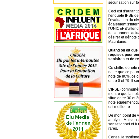
sécurisation sur f
Ceci est d’autant
l’enquête IPSE de
l’évaluation du n
également s’inter
l’UNICEF d’attendr
des données actua
désirer et dénote
Mauritanie.
Quand on dit que
requises pour en
scolaires et de 
Ce chiffre dénote u
noter que ce pour
note de 80%, ce qu
entre 0 et 79. Il 
L’IPSE (communém
montre que la not
situe entre 30 et 
note également qu
est meilleure.
De mon point de v
analyse. Mais on e
sensationnel et à 
rares.
Certes, le système 