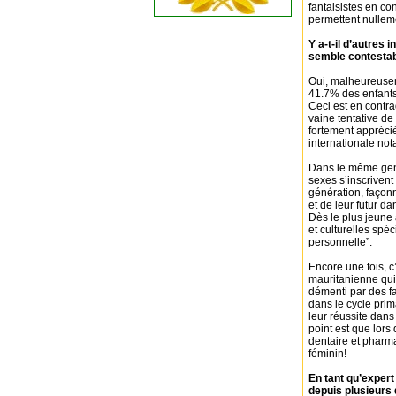
fantaisistes en co
permettent nullem
Y a-t-il d’autres
semble contesta
Oui, malheureuseme
41.7% des enfants n
Ceci est en contra
vaine tentative de
fortement appréci
internationale no
Dans le même genre
sexes s’inscrivent
génération, façonn
et de leur futur d
Dès le plus jeune 
et culturelles spéc
personnelle”.
Encore une fois, c
mauritanienne qui 
démenti par des fa
dans le cycle prim
leur réussite dan
point est que lor
dentaire et pharm
féminin!
En tant qu’expert
depuis plusieurs