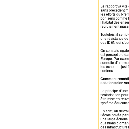
Le rapport va vite
sans précédent mal
les efforts du Prem
bon sens comme l’i
l’habitat des ense
recrutement massi
Toutefois, il semb
une résistance de
des IDEN qui s’op
On constate égale
est perceptible d
Europe. Par exemp
sonnette d’alarme
les échelons justi
contenu.
Comment remédier 
solution selon v
Le principe d’une
scolarisation pour
être mise en œuvr
système éducatif e
En effet, on devra
l’école privée par
une large échelle
questions d’organi
des infrastructures