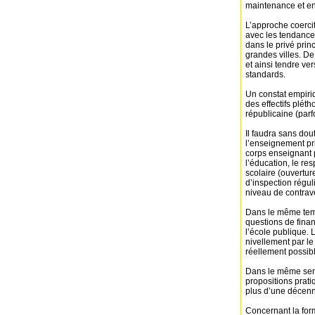
maintenance et en
L’approche coercit
avec les tendance
dans le privé pri
grandes villes. De
et ainsi tendre v
standards.
Un constat empir
des effectifs plét
républicaine (parf
Il faudra sans dou
l’enseignement prim
corps enseignant p
l’éducation, le re
scolaire (ouvertur
d’inspection régul
niveau de contrav
Dans le même temp
questions de fina
l’école publique.
nivellement par le
réellement possibl
Dans le même sens
propositions prati
plus d’une décenni
Concernant la for