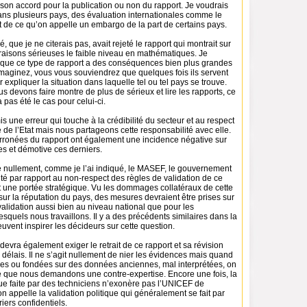
son accord pour la publication ou non du rapport. Je voudrais
ans plusieurs pays, des évaluation internationales comme le
jet de ce qu’on appelle un embargo de la part de certains pays.
 que je ne citerais pas, avait rejeté le rapport qui montrait sur
aisons sérieuses le faible niveau en mathématiques. Je
 que ce type de rapport a des conséquences bien plus grandes
maginez, vous vous souviendrez que quelques fois ils servent
 expliquer la situation dans laquelle tel ou tel pays se trouve.
s devons faire montre de plus de sérieux et lire les rapports, ce
 pas été le cas pour celui-ci.
une erreur qui touche à la crédibilité du secteur et au respect
 de l’Etat mais nous partageons cette responsabilité avec elle.
rronées du rapport ont également une incidence négative sur
es et démotive ces derniers.
nullement, comme je l’ai indiqué, le MASEF, le gouvernement
té par rapport au non-respect des règles de validation de ce
t une portée stratégique. Vu les dommages collatéraux de cette
 sur la réputation du pays, des mesures devraient être prises sur
alidation aussi bien au niveau national que pour les
esquels nous travaillons. Il y a des précédents similaires dans la
uvent inspirer les décideurs sur cette question.
vra également exiger le retrait de ce rapport et sa révision
 délais. Il ne s’agit nullement de nier les évidences mais quand
ses ou fondées sur des données anciennes, mal interprétées, on
re que nous demandons une contre-expertise. Encore une fois, la
que faite par des techniciens n’exonère pas l’UNICEF de
n appelle la validation politique qui généralement se fait par
ers confidentiels.