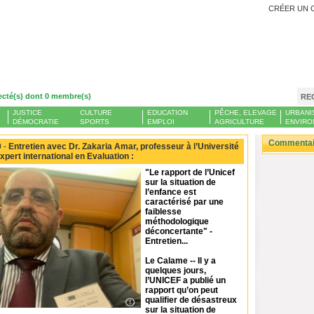
CRÉER UN 
ecté(s) dont 0 membre(s)
RE
JUSTICE
CULTURE
EDUCATION
PÊCHE, ELEVAGE
URBANI
DÉMOCRATIE
SPORTS
EMPLOI
AGRICULTURE
ENVIRO
Commentair
 -
Entretien avec Dr. Zakaria Amar, professeur à l’Université
pert international en Evaluation :
"Le rapport de l’Unicef
sur la situation de
l’enfance est
caractérisé par une
faiblesse
méthodologique
déconcertante" -
Entretien...
Le Calame -- Il y a
quelques jours,
l’UNICEF a publié un
rapport qu’on peut
qualifier de désastreux
sur la situation de