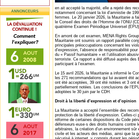
en ait accepté la majorité, elle a rejeté des 
ANNONCEURS
notamment concernant la loi d’amnistie de 1993
femmes. Le 20 janvier 2026, la Mauritanie a fa
le Conseil des droits de l’Homme de l’ONU (C
quatrième Examen Périodique Universel (EPU
En amont de cet examen, MENA Rights Group et
Mauritanie ont soumis un rapport parallèle conj
principales préoccupations concernant les viola
d’expression, l’absence de responsabilité pour
du « Passif humanitaire » et l’utilisation abusive
terroriste. Ce rapport a été diffusé auprès de
participant à l’examen.
Le 15 avril 2026, la Mauritanie a informé le Co
les 271 recommandations qui lui avaient été a
ont été acceptées, 39 ont été notées et 3 ont 
partiellement notées. Les conclusions de l’EPU
adoptées le 30 juin par le CDH.
Droit à la liberté d’expression et d’opinion
La Mauritanie a accepté l’ensemble des recomm
protection de la liberté d’expression. Celles-ci
réforme de certaines dispositions du Code péna
défenseurs·euse·s des droits humains contre le
arbitraires, la création d’un environnement sûr 
civile et les acteurs des médias, ainsi que la 
sécurisé à internet, y compris durant les pério