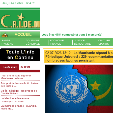
Jeu, 6 Août 2026 -
12:49:12
ACCUEIL
Vous êtes 4784 connecté(s) dont 1 membre(s)
SANTÉ
POLITIQUE
ECONOMIE
JUSTICE
CULTURE
HYGIÈNE
GÉNÉRALE
FINANCE
DÉMOCRATIE
SPORTS
02-07-2026 13:12 -
La Mauritanie répond à 
Périodique Universel : 229 recommandatio
nombreuses lacunes persistent
/30 jours
+ Lus/7 jours
Pour une retraite digne en
Mauritanie : relever...
Aéroport de Nouakchott : baisse
des tarifs du...
Vidéo. Sénégal : les propos de
Cheikh Tidiane...
La Mauritanie lance une
campagne de semis...
La mémoire effacée : quand la
mairie de...