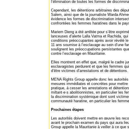
l’élimination de toutes les formes de discrimin
Cependant, les détentions arbitraires des dé
Salem, ainsi que de la journaliste Warda Ah
évidence les formes de discrimination intersec
confrontées les femmes haratines dans le pay
Mariem Dieng a été arrêtée pour s’être exprimé
lanceuses d’alerte Lalla Vatma et Rachida, qu
conditions préoccupantes après avoir révélé le 
11 ans soumise à l’esclavage au sein d’une fa
soulignent les préoccupations persistantes quant
contre l’esclavage en Mauritanie.
Elles montrent en effet que, malgré le cadre jur
esclavagistes perdurent et que les femmes qui
d’être victimes d’arrestations et de détentions.
MENA Rights Group appelle donc les autorités
mesures immédiates et concrètes pour mettre f
pratique, à cesser les arrestations et détenti
miltant·e·s abolitionnistes, en particulier les 
la discrimination systémique dont sont victim
communauté haratine, en particulier les femme
Prochaines étapes
Les autorités doivent mettre en œuvre les r
avant le prochain examen du pays qui aura li
Group appelle la Mauritanie à veiller à ce que 