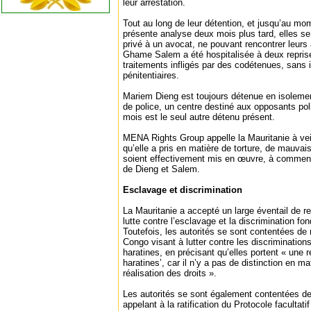
leur arrestation.
Tout au long de leur détention, et jusqu’au mom
présente analyse deux mois plus tard, elles se
privé à un avocat, ne pouvant rencontrer leurs 
Ghame Salem a été hospitalisée à deux repris
traitements infligés par des codétenues, sans i
pénitentiaires.
Mariem Dieng est toujours détenue en isolement
de police, un centre destiné aux opposants pol
mois est le seul autre détenu présent.
MENA Rights Group appelle la Mauritanie à ve
qu’elle a pris en matière de torture, de mauvai
soient effectivement mis en œuvre, à commence
de Dieng et Salem.
Esclavage et discrimination
La Mauritanie a accepté un large éventail de r
lutte contre l’esclavage et la discrimination f
Toutefois, les autorités se sont contentées de
Congo visant à lutter contre les discriminatio
haratines, en précisant qu’elles portent « une
haratines’, car il n’y a pas de distinction en m
réalisation des droits ».
Les autorités se sont également contentées d
appelant à la ratification du Protocole facultati