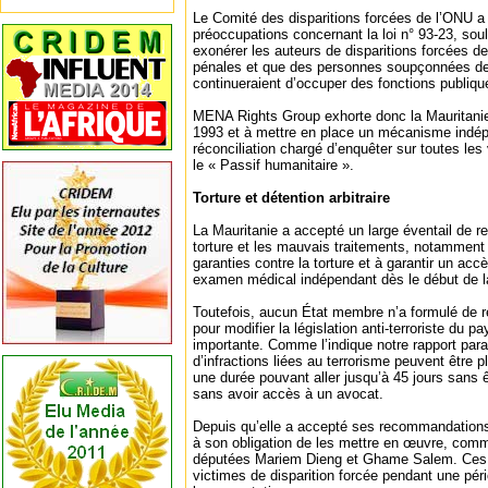
Le Comité des disparitions forcées de l’ONU a 
préoccupations concernant la loi n° 93-23, souli
exonérer les auteurs de disparitions forcées d
pénales et que des personnes soupçonnées de 
continueraient d’occuper des fonctions publiqu
MENA Rights Group exhorte donc la Mauritanie 
1993 et à mettre en place un mécanisme indép
réconciliation chargé d’enquêter sur toutes le
le « Passif humanitaire ».
Torture et détention arbitraire
La Mauritanie a accepté un large éventail de 
torture et les mauvais traitements, notamment c
garanties contre la torture et à garantir un acc
examen médical indépendant dès le début de la 
Toutefois, aucun État membre n’a formulé de 
pour modifier la législation anti-terroriste du p
importante. Comme l’indique notre rapport par
d’infractions liées au terrorisme peuvent être
une durée pouvant aller jusqu’à 45 jours sans 
sans avoir accès à un avocat.
Depuis qu’elle a accepté ses recommandations
à son obligation de les mettre en œuvre, comme
députées Mariem Dieng et Ghame Salem. Ces
victimes de disparition forcée pendant une péri