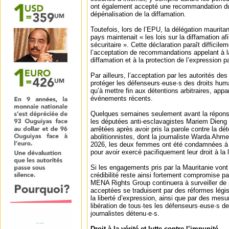
ont également accepté une recommandation du
dépénalisation de la diffamation.
Toutefois, lors de l’EPU, la délégation maurita
pays maintenait « les lois sur la diffamation af
sécuritaire ». Cette déclaration paraît difficil
l’acceptation de recommandations appelant à l
diffamation et à la protection de l’expression p
Par ailleurs, l’acceptation par les autorités d
protéger les défenseurs·euse·s des droits humai
qu’à mettre fin aux détentions arbitraires, app
événements récents.
Quelques semaines seulement avant la réponse
les députées anti-esclavagistes Mariem Dien
arrêtées après avoir pris la parole contre la dé
abolitionnistes, dont la journaliste Warda Ah
2026, les deux femmes ont été condamnées à
pour avoir exercé pacifiquement leur droit à la 
Si les engagements pris par la Mauritanie vont 
crédibilité reste ainsi fortement compromise p
MENA Rights Group continuera à surveiller de
acceptées se traduisent par des réformes légis
la liberté d’expression, ainsi que par des mes
libération de tous·tes les défenseurs·euse·s d
journalistes détenu·e·s.
Droit à la vérité et lutte contre l’impunité