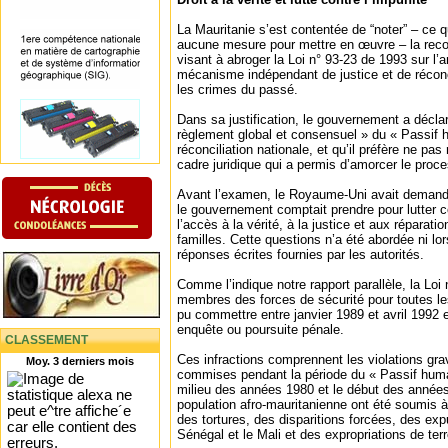
La Mauritanie s’est contentée de “noter” – ce qu
aucune mesure pour mettre en œuvre – la rec
visant à abroger la Loi n° 93-23 de 1993 sur l’a
mécanisme indépendant de justice et de réconc
les crimes du passé.
Dans sa justification, le gouvernement a déclaré 
règlement global et consensuel » du « Passif h
réconciliation nationale, et qu’il préfère ne pa
cadre juridique qui a permis d’amorcer le proc
Avant l’examen, le Royaume-Uni avait demand
le gouvernement comptait prendre pour lutter co
l’accès à la vérité, à la justice et aux réparati
familles. Cette questions n’a été abordée ni lo
réponses écrites fournies par les autorités.
Comme l’indique notre rapport parallèle, la Loi
membres des forces de sécurité pour toutes les
pu commettre entre janvier 1989 et avril 1992 
enquête ou poursuite pénale.
CLASSEMENT
Ces infractions comprennent les violations gr
Moy. 3 derniers mois
commises pendant la période du « Passif human
milieu des années 1980 et le début des années
population afro-mauritanienne ont été soumis
des tortures, des disparitions forcées, des exp
Sénégal et le Mali et des expropriations de ter