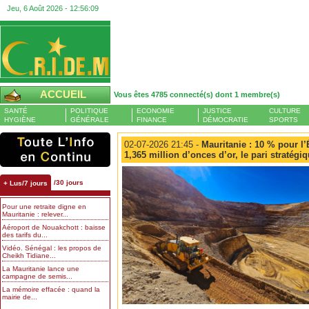
Jeu, 6 Août 2026 -
12:56:10
ACCUEIL
Vous êtes 4785 connecté(s) dont 1 membre(s)
SANTÉ
POLITIQUE
ECONOMIE
JUSTICE
CULTURE
HYGIÈNE
GÉNÉRALE
FINANCE
DÉMOCRATIE
SPORTS
02-07-2026 21:45 -
Mauritanie : 10 % pour l’É
1,365 million d’onces d’or, le pari stratég
/30 jours
+ Lus/7 jours
Pour une retraite digne en
Mauritanie : relever...
Aéroport de Nouakchott : baisse
des tarifs du...
Vidéo. Sénégal : les propos de
Cheikh Tidiane...
La Mauritanie lance une
campagne de semis...
La mémoire effacée : quand la
mairie de...