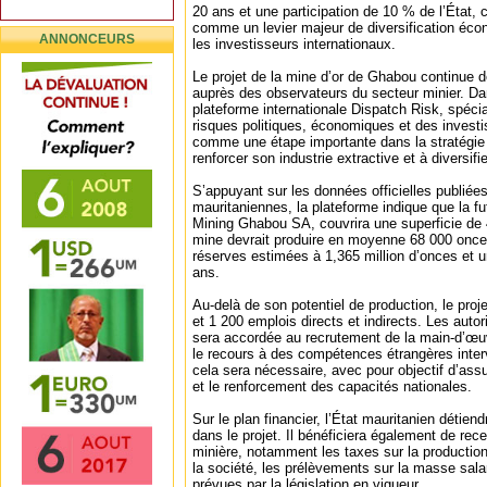
20 ans et une participation de 10 % de l’État, 
comme un levier majeur de diversification écon
ANNONCEURS
les investisseurs internationaux.
Le projet de la mine d’or de Ghabou continue de
auprès des observateurs du secteur minier. Da
plateforme internationale Dispatch Risk, spécia
risques politiques, économiques et des invest
comme une étape importante dans la stratégie 
renforcer son industrie extractive et à diversif
S’appuyant sur les données officielles publiées
mauritaniennes, la plateforme indique que la fu
Mining Ghabou SA, couvrira une superficie de 
mine devrait produire en moyenne 68 000 once
réserves estimées à 1,365 million d’onces et u
ans.
Au-delà de son potentiel de production, le proj
et 1 200 emplois directs et indirects. Les autori
sera accordée au recrutement de la main-d’œu
le recours à des compétences étrangères inte
cela sera nécessaire, avec pour objectif d’assur
et le renforcement des capacités nationales.
Sur le plan financier, l’État mauritanien détien
dans le projet. Il bénéficiera également de rece
minière, notamment les taxes sur la production
la société, les prélèvements sur la masse sala
prévues par la législation en vigueur.