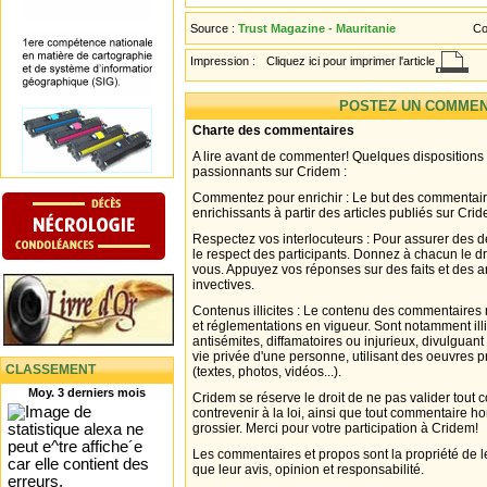
Source :
Trust Magazine - Mauritanie
Co
Impression :
Cliquez ici pour imprimer l'article
POSTEZ UN COMMEN
Charte des commentaires
A lire avant de commenter! Quelques dispositions
passionnants sur Cridem :
Commentez pour enrichir : Le but des commentair
enrichissants à partir des articles publiés sur Cri
Respectez vos interlocuteurs : Pour assurer des d
le respect des participants. Donnez à chacun le d
vous. Appuyez vos réponses sur des faits et des 
invectives.
Contenus illicites : Le contenu des commentaires n
et réglementations en vigueur. Sont notamment illi
antisémites, diffamatoires ou injurieux, divulguant
vie privée d'une personne, utilisant des oeuvres p
CLASSEMENT
(textes, photos, vidéos...).
Moy. 3 derniers mois
Cridem se réserve le droit de ne pas valider tout
contrevenir à la loi, ainsi que tout commentaire h
grossier. Merci pour votre participation à Cridem!
Les commentaires et propos sont la propriété de l
que leur avis, opinion et responsabilité.