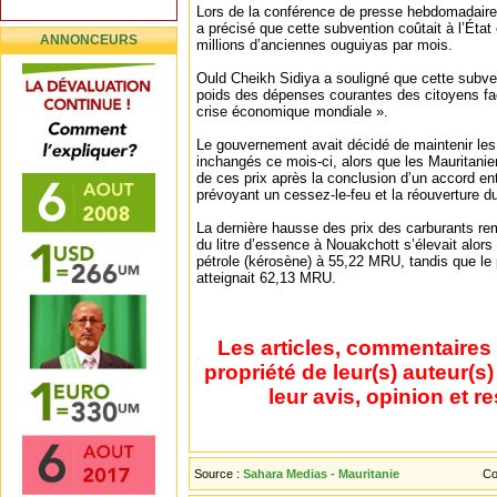
Lors de la conférence de presse hebdomadaire
a précisé que cette subvention coûtait à l’État 
ANNONCEURS
millions d’anciennes ouguiyas par mois.
Ould Cheikh Sidiya a souligné que cette subvent
poids des dépenses courantes des citoyens fa
crise économique mondiale ».
Le gouvernement avait décidé de maintenir les
inchangés ce mois-ci, alors que les Mauritanie
de ces prix après la conclusion d’un accord entr
prévoyant un cessez-le-feu et la réouverture d
La dernière hausse des prix des carburants rem
du litre d’essence à Nouakchott s’élevait alors
pétrole (kérosène) à 55,22 MRU, tandis que le p
atteignait 62,13 MRU.
Les articles, commentaires 
propriété de leur(s) auteur(s
leur avis, opinion et r
Source :
Sahara Medias - Mauritanie
Co