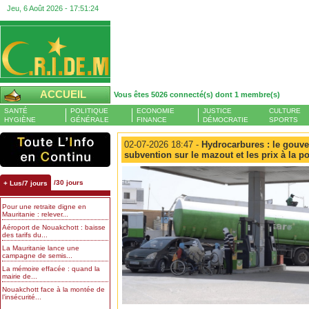
Jeu, 6 Août 2026 -
17:51:25
ACCUEIL
Vous êtes 5026 connecté(s) dont 1 membre(s)
SANTÉ
POLITIQUE
ECONOMIE
JUSTICE
CULTURE
HYGIÈNE
GÉNÉRALE
FINANCE
DÉMOCRATIE
SPORTS
02-07-2026 18:47 -
Hydrocarbures : le gouve
subvention sur le mazout et les prix à la
/30 jours
+ Lus/7 jours
Pour une retraite digne en
Mauritanie : relever...
Aéroport de Nouakchott : baisse
des tarifs du...
La Mauritanie lance une
campagne de semis...
La mémoire effacée : quand la
mairie de...
Nouakchott face à la montée de
l’insécurité...