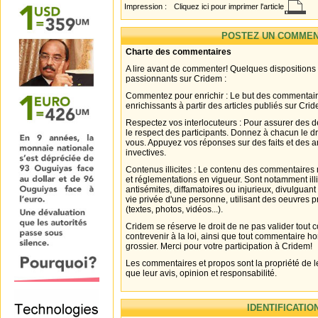
Impression :
Cliquez ici pour imprimer l'article
POSTEZ UN COMMEN
Charte des commentaires
A lire avant de commenter! Quelques dispositions
passionnants sur Cridem :
Commentez pour enrichir : Le but des commentair
enrichissants à partir des articles publiés sur Cri
Respectez vos interlocuteurs : Pour assurer des d
le respect des participants. Donnez à chacun le d
vous. Appuyez vos réponses sur des faits et des 
invectives.
Contenus illicites : Le contenu des commentaires n
et réglementations en vigueur. Sont notamment illi
antisémites, diffamatoires ou injurieux, divulguant
vie privée d'une personne, utilisant des oeuvres p
(textes, photos, vidéos...).
Cridem se réserve le droit de ne pas valider tout
contrevenir à la loi, ainsi que tout commentaire h
grossier. Merci pour votre participation à Cridem!
Les commentaires et propos sont la propriété de l
que leur avis, opinion et responsabilité.
IDENTIFICATIO