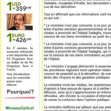
Sadaqha, moughata d’Arafat, leur demandant d
vue de leur démolition.
Tout en affirmant que ces informations sont in
ce qui suit :
* Le ministère n’est pas concerné, à ce jour, p
entre d’autres secteurs gouvernementaux et le
situées à proximité de l’hôpital Sadagha, visan
cession de ces biens immobiliers au profit du pr
* Le ministère n’est pas concerné, à ce jour, p
entre d’autres secteurs gouvernementaux et le
situées à proximité de l’hôpital Sadagha, qui v
sur la cession de ces biens immobiliers au pro
de l’hôpital.
* Le ministère s’engage pleinement à respecter 
les procédures régissant toute opération relative
cession de propriété ou à la démolition, de man
droits des citoyens et des garanties juridiques
Le ministère invite les médias, les plateforme
d’opinion à faire preuve de rigueur et à vérifier
diffusion, ainsi qu’à s’approvisionner en infor
officielles, afin d’éviter la circulation d’infor
de semer la confusion dans l’opinion publique.
Le ministère réaffirme par ailleurs que ses po
communication officiels restent ouverts à tous