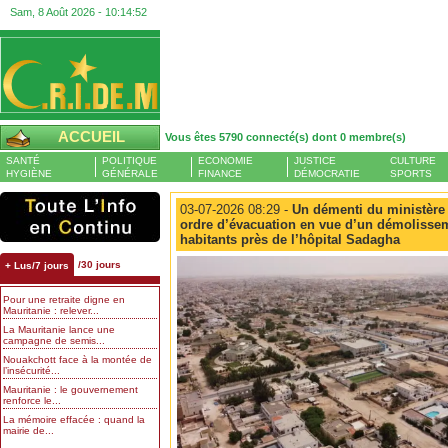
Sam, 8 Août 2026 -
10:14:53
ACCUEIL
Vous êtes 5790 connecté(s) dont 0 membre(s)
SANTÉ
POLITIQUE
ECONOMIE
JUSTICE
CULTURE
HYGIÈNE
GÉNÉRALE
FINANCE
DÉMOCRATIE
SPORTS
03-07-2026 08:29 -
Un démenti du ministère
ordre d’évacuation en vue d’un démolissem
habitants près de l’hôpital Sadagha
/30 jours
+ Lus/7 jours
Pour une retraite digne en
Mauritanie : relever...
La Mauritanie lance une
campagne de semis...
Nouakchott face à la montée de
l’insécurité...
Mauritanie : le gouvernement
renforce le...
La mémoire effacée : quand la
mairie de...