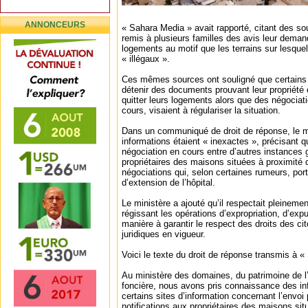
ANNONCEURS
« Sahara Media » avait rapporté, citant des sou
remis à plusieurs familles des avis leur demand
logements au motif que les terrains sur lesquels
« illégaux ».
Ces mêmes sources ont souligné que certains p
détenir des documents prouvant leur propriété e
quitter leurs logements alors que des négocia
cours, visaient à régulariser la situation.
Dans un communiqué de droit de réponse, le m
informations étaient « inexactes », précisant qu
négociation en cours entre d’autres instances
propriétaires des maisons situées à proximité 
négociations qui, selon certaines rumeurs, port
d’extension de l’hôpital.
Le ministère a ajouté qu’il respectait pleineme
régissant les opérations d’expropriation, d’exp
manière à garantir le respect des droits des ci
juridiques en vigueur.
Voici le texte du droit de réponse transmis à «
Au ministère des domaines, du patrimoine de l’
foncière, nous avons pris connaissance des in
certains sites d’information concernant l’envoi 
notifications aux propriétaires des maisons situ