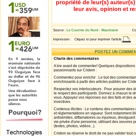
propriété de leur(s) auteur(s
leur avis, opinion et r
Source :
Le Courrier du Nord - Mauritanie
Co
Impression :
Cliquez ici pour imprimer l'article
POSTEZ UN COMMEN
Charte des commentaires
A lire avant de commenter! Quelques dispositions
passionnants sur Cridem :
Commentez pour enrichir : Le but des commentair
enrichissants à partir des articles publiés sur Cri
Respectez vos interlocuteurs : Pour assurer des d
le respect des participants. Donnez à chacun le d
vous. Appuyez vos réponses sur des faits et des 
invectives.
Contenus illicites : Le contenu des commentaires n
et réglementations en vigueur. Sont notamment illi
antisémites, diffamatoires ou injurieux, divulguant
vie privée d'une personne, utilisant des oeuvres p
(textes, photos, vidéos...).
Cridem se réserve le droit de ne pas valider tout