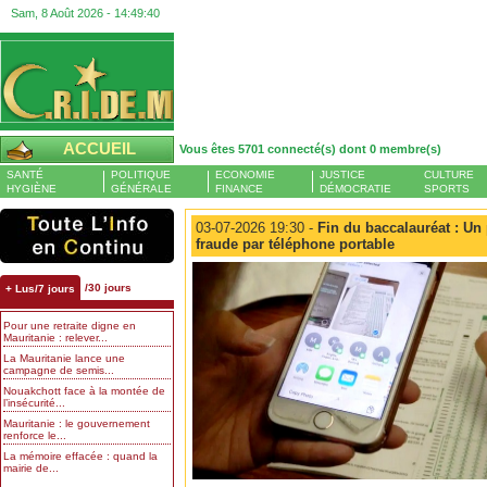
Sam, 8 Août 2026 -
14:49:41
ACCUEIL
Vous êtes 5701 connecté(s) dont 0 membre(s)
SANTÉ
POLITIQUE
ECONOMIE
JUSTICE
CULTURE
HYGIÈNE
GÉNÉRALE
FINANCE
DÉMOCRATIE
SPORTS
03-07-2026 19:30 -
Fin du baccalauréat : Un 
fraude par téléphone portable
/30 jours
+ Lus/7 jours
Pour une retraite digne en
Mauritanie : relever...
La Mauritanie lance une
campagne de semis...
Nouakchott face à la montée de
l’insécurité...
Mauritanie : le gouvernement
renforce le...
La mémoire effacée : quand la
mairie de...