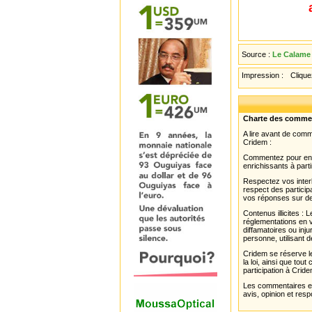
Source :
Le Calame 
Impression :
Cliquez
Charte des comme
A lire avant de com
Cridem :
Commentez pour enri
enrichissants à parti
Respectez vos interl
respect des partici
vos réponses sur de
Contenus illicites :
réglementations en v
diffamatoires ou inju
personne, utilisant d
Cridem se réserve le
la loi, ainsi que to
participation à Cride
Les commentaires et 
avis, opinion et resp