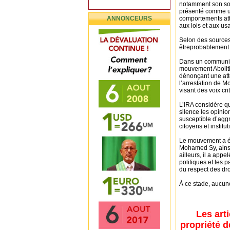
notamment son sou
présenté comme une
ANNONCEURS
comportements attr
aux lois et aux us
Selon des sources
êtreprobablement 
Dans un communiqu
mouvement Aboliti
dénonçant une atte
l’arrestation de M
visant des voix cr
L’IRA considère qu
silence les opinio
susceptible d’aggr
citoyens et institut
Le mouvement a ég
Mohamed Sy, ainsi
ailleurs, il a app
politiques et les 
du respect des dr
À ce stade, aucune 
Les art
propriété d