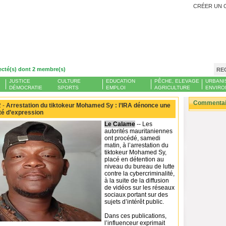
CRÉER UN 
ecté(s) dont 2 membre(s)
RE
JUSTICE
CULTURE
EDUCATION
PÊCHE, ELEVAGE
URBANI
DÉMOCRATIE
SPORTS
EMPLOI
AGRICULTURE
ENVIRO
Commentair
 -
Arrestation du tiktokeur Mohamed Sy : l’IRA dénonce une
erté d’expression
Le Calame
-- Les
autorités mauritaniennes
ont procédé, samedi
matin, à l’arrestation du
tiktokeur Mohamed Sy,
placé en détention au
niveau du bureau de lutte
contre la cybercriminalité,
à la suite de la diffusion
de vidéos sur les réseaux
sociaux portant sur des
sujets d’intérêt public.
Dans ces publications,
l’influenceur exprimait