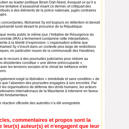
tien au leader politique Biram Dah Abeid, évoquait ce qu’il a
 tentative d’assassinat visant ce dernier, et critiquait des
ibués à des éléments de la police nationale, jugés contraires
ages.
 concordantes, Mohamed Sy est toujours en détention et devrait
présenté lundi devant le procureur de la République.
é rendu public le même jour, l’Initiative de Résurgence du
onniste (IRA) a fermement condamné cette interpellation,
inte à la liberté d’expression. L’organisation estime que
ohamed Sy s’inscrit dans un contexte plus large de restrictions
itiques, en particulier issues de la communauté des Haratines.
e le recours à des poursuites judiciaires pour réduire au
ns dissidentes constitue « une dérive préoccupante »,
aver les tensions sociales et le climat de méfiance entre
ions.
alement exigé la libération « immédiate et sans condition » de
 que l’abandon des poursuites engagées à son encontre. Par
elé les organisations de défense des droits humains, les acteurs
partenaires internationaux de la Mauritanie à intervenir en faveur
oits fondamentaux.
réaction officielle des autorités n’a été enregistrée.
icles, commentaires et propos sont la
e leur(s) auteur(s) et n'engagent que leur