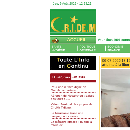
Jeu, 6 Août 2026 -
12:33:22
ACCUEIL
Vous êtes 4901 conn
SANTÉ
POLITIQUE
ECONOMIE
HYGIÈNE
GÉNÉRALE
FINANCE
06-07-2026 13:12
atteinte à la lib
/30 jours
+ Lus/7 jours
Pour une retraite digne en
Mauritanie : relever...
Aéroport de Nouakchott : baisse
des tarifs du...
Vidéo. Sénégal : les propos de
Cheikh Tidiane...
La Mauritanie lance une
campagne de semis...
La mémoire effacée : quand la
mairie de...