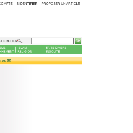
COMPTE
S'IDENTIFIER
PROPOSER UN ARTICLE
CHERCHER
SME
ISLAM
FAITS DIVERS
NNEMENT
RELIGION
INSOLITE
es (0)