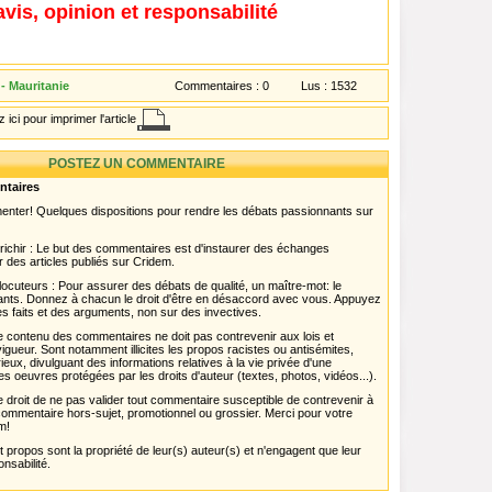
avis, opinion et responsabilité
- Mauritanie
Commentaires :
0
Lus :
1532
 ici pour imprimer l'article
POSTEZ UN COMMENTAIRE
ntaires
menter! Quelques dispositions pour rendre les débats passionnants sur
chir : Le but des commentaires est d'instaurer des échanges
r des articles publiés sur Cridem.
ocuteurs : Pour assurer des débats de qualité, un maître-mot: le
pants. Donnez à chacun le droit d'être en désaccord avec vous. Appuyez
s faits et des arguments, non sur des invectives.
 Le contenu des commentaires ne doit pas contrevenir aux lois et
igueur. Sont notamment illicites les propos racistes ou antisémites,
rieux, divulguant des informations relatives à la vie privée d'une
es oeuvres protégées par les droits d'auteur (textes, photos, vidéos...).
 droit de ne pas valider tout commentaire susceptible de contrevenir à
ut commentaire hors-sujet, promotionnel ou grossier. Merci pour votre
m!
propos sont la propriété de leur(s) auteur(s) et n'engagent que leur
onsabilité.