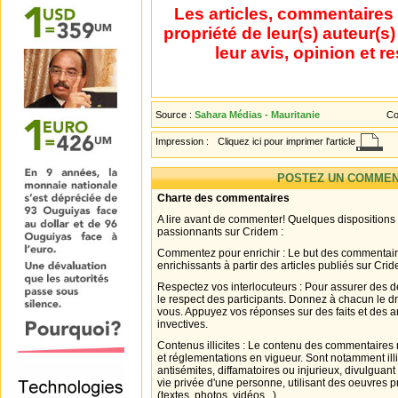
Les articles, commentaires 
propriété de leur(s) auteur(s
leur avis, opinion et r
Source :
Sahara Médias - Mauritanie
Co
Impression :
Cliquez ici pour imprimer l'article
POSTEZ UN COMMEN
Charte des commentaires
A lire avant de commenter! Quelques dispositions
passionnants sur Cridem :
Commentez pour enrichir : Le but des commentair
enrichissants à partir des articles publiés sur Cri
Respectez vos interlocuteurs : Pour assurer des d
le respect des participants. Donnez à chacun le d
vous. Appuyez vos réponses sur des faits et des 
invectives.
Contenus illicites : Le contenu des commentaires n
et réglementations en vigueur. Sont notamment illi
antisémites, diffamatoires ou injurieux, divulguant
vie privée d'une personne, utilisant des oeuvres p
(textes, photos, vidéos...).