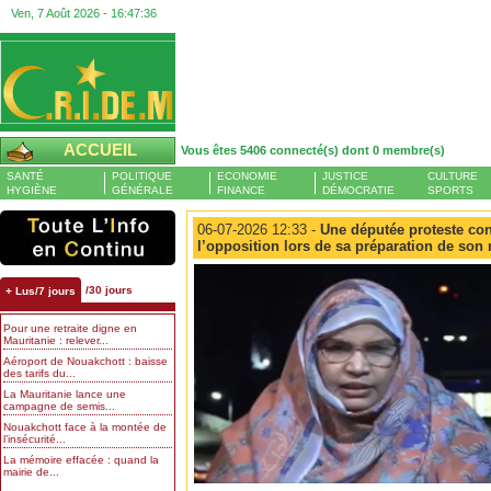
Ven, 7 Août 2026 -
16:47:37
ACCUEIL
Vous êtes 5406 connecté(s) dont 0 membre(s)
SANTÉ
POLITIQUE
ECONOMIE
JUSTICE
CULTURE
HYGIÈNE
GÉNÉRALE
FINANCE
DÉMOCRATIE
SPORTS
06-07-2026 12:33 -
Une députée proteste contr
l’opposition lors de sa préparation de so
/30 jours
+ Lus/7 jours
Pour une retraite digne en
Mauritanie : relever...
Aéroport de Nouakchott : baisse
des tarifs du...
La Mauritanie lance une
campagne de semis...
Nouakchott face à la montée de
l’insécurité...
La mémoire effacée : quand la
mairie de...