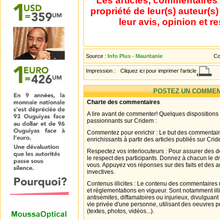
Les articles, commentaires 
propriété de leur(s) auteur(s
leur avis, opinion et r
Source :
Info Plus - Mauritanie
Co
Impression :
Cliquez ici pour imprimer l'article
POSTEZ UN COMMEN
Charte des commentaires
A lire avant de commenter! Quelques dispositions
passionnants sur Cridem :
Commentez pour enrichir : Le but des commentair
enrichissants à partir des articles publiés sur Cri
Respectez vos interlocuteurs : Pour assurer des d
le respect des participants. Donnez à chacun le d
vous. Appuyez vos réponses sur des faits et des 
invectives.
Contenus illicites : Le contenu des commentaires n
et réglementations en vigueur. Sont notamment illi
antisémites, diffamatoires ou injurieux, divulguant
vie privée d'une personne, utilisant des oeuvres p
(textes, photos, vidéos...).