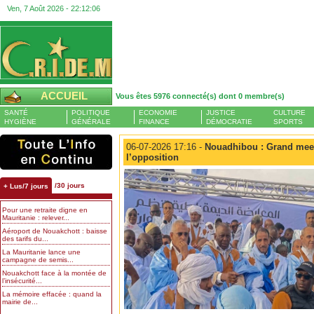
Ven, 7 Août 2026 -
22:12:06
ACCUEIL
Vous êtes 5976 connecté(s) dont 0 membre(s)
SANTÉ
POLITIQUE
ECONOMIE
JUSTICE
CULTURE
HYGIÈNE
GÉNÉRALE
FINANCE
DÉMOCRATIE
SPORTS
06-07-2026 17:16 -
Nouadhibou : Grand meeti
l’opposition
/30 jours
+ Lus/7 jours
Pour une retraite digne en
Mauritanie : relever...
Aéroport de Nouakchott : baisse
des tarifs du...
La Mauritanie lance une
campagne de semis...
Nouakchott face à la montée de
l’insécurité...
La mémoire effacée : quand la
mairie de...