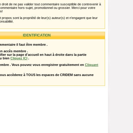
 droit de ne pas valider tout commentaire susceptible de contrevenir à
ut commentaire hors-sujet, promotionnel ou grossier. Merci pour votre
m!
propos sont la propriété de leur(s) auteur(s) et n'engagent que leur
onsabilité.
IDENTIFICATION
mentaire il faut être membre .
 un accès membre .
ifier sur la page d'accueil en haut à droite dans la partie
u bien
Cliquez ICI
.
embre . Vous pouvez vous enregistrer gratuitement en
Cliquant
vous accèderez à TOUS les espaces de CRIDEM sans aucune