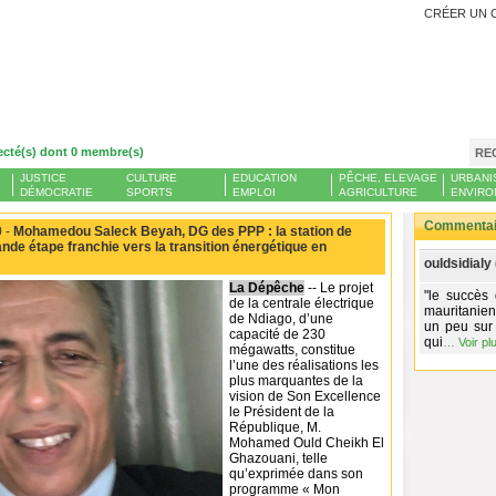
CRÉER UN 
ecté(s) dont 0 membre(s)
RE
JUSTICE
CULTURE
EDUCATION
PÊCHE, ELEVAGE
URBANI
DÉMOCRATIE
SPORTS
EMPLOI
AGRICULTURE
ENVIRO
Commentair
 -
Mohamedou Saleck Beyah, DG des PPP : la station de
de étape franchie vers la transition énergétique en
ouldsidialy 
La Dépêche
-- Le projet
"le succès
de la centrale électrique
mauritanien
de Ndiago, d’une
un peu sur 
capacité de 230
qui
…
Voir pl
mégawatts, constitue
l’une des réalisations les
plus marquantes de la
vision de Son Excellence
le Président de la
République, M.
Mohamed Ould Cheikh El
Ghazouani, telle
qu’exprimée dans son
programme « Mon