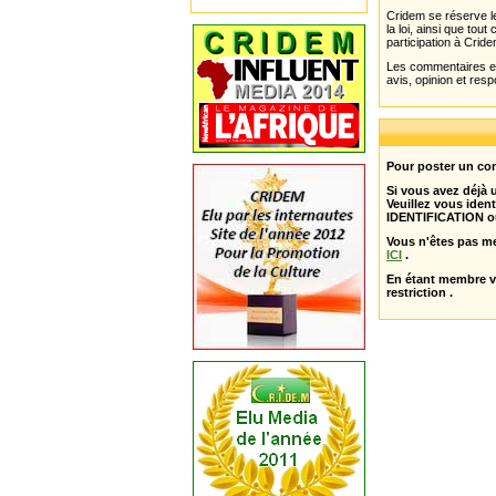
Cridem se réserve le
la loi, ainsi que to
participation à Cride
Les commentaires et 
avis, opinion et resp
Pour poster un com
Si vous avez déjà
Veuillez vous ident
IDENTIFICATION o
Vous n'êtes pas m
ICI
.
En étant membre 
restriction .