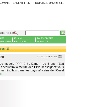
COMPTE
S'IDENTIFIER
PROPOSER UN ARTICLE
CHERCHER
SME
ISLAM
FAITS DIVERS
NNEMENT
RELIGION
INSOLITE
es (1)
(H)
07/07/2026 17:01
 du modèle PPP" ? ! : Dans 4 ou 5 ans, l'État
 découvrira la facture des PPP. Renseignez-vous
les résultats dans les pays africains de l'Ouest
us