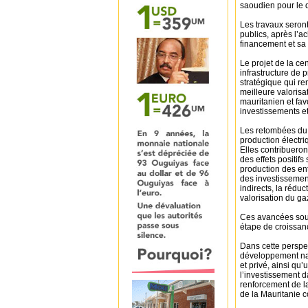
saoudien pour le
Les travaux seron
publics, après l’
financement et sa r
Le projet de la c
infrastructure de p
stratégique qui r
meilleure valorisa
mauritanien et fav
investissements e
Les retombées du p
production électri
Elles contribueron
des effets positif
production des ent
des investissement
indirects, la rédu
valorisation du ga
Ces avancées sout
étape de croissan
Dans cette perspe
développement nat
et privé, ainsi qu’
l’investissement d
renforcement de la
de la Mauritanie c