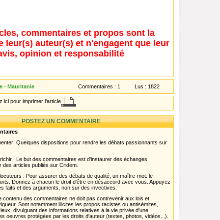
icles, commentaires et propos sont la
e leur(s) auteur(s) et n'engagent que leur
avis, opinion et responsabilité
 - Mauritanie
Commentaires :
1
Lus :
1822
 ici pour imprimer l'article
POSTEZ UN COMMENTAIRE
ntaires
menter! Quelques dispositions pour rendre les débats passionnants sur
chir : Le but des commentaires est d'instaurer des échanges
r des articles publiés sur Cridem.
ocuteurs : Pour assurer des débats de qualité, un maître-mot: le
pants. Donnez à chacun le droit d'être en désaccord avec vous. Appuyez
s faits et des arguments, non sur des invectives.
 Le contenu des commentaires ne doit pas contrevenir aux lois et
igueur. Sont notamment illicites les propos racistes ou antisémites,
rieux, divulguant des informations relatives à la vie privée d'une
es oeuvres protégées par les droits d'auteur (textes, photos, vidéos...).