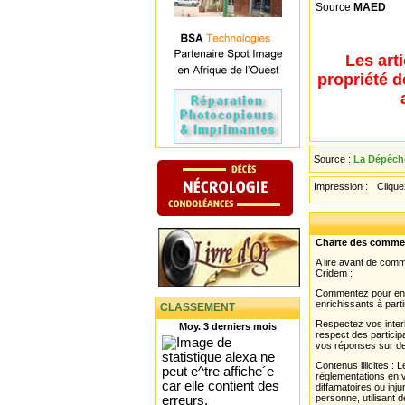
Source
MAED
Les art
propriété d
Source :
La Dépêche
Impression :
Cliquez
Charte des comme
A lire avant de com
Cridem :
Commentez pour enri
enrichissants à parti
CLASSEMENT
Respectez vos interl
Moy. 3 derniers mois
respect des partici
vos réponses sur de
Contenus illicites :
réglementations en v
diffamatoires ou inju
personne, utilisant d