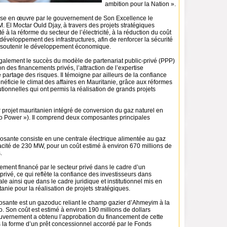
ambition pour la Nation ».
mise en œuvre par le gouvernement de Son Excellence le
M. El Moctar Ould Djay, à travers des projets stratégiques
té à la réforme du secteur de l’électricité, à la réduction du coût
 développement des infrastructures, afin de renforcer la sécurité
 soutenir le développement économique.
 également le succès du modèle de partenariat public-privé (PPP)
on des financements privés, l’attraction de l’expertise
le partage des risques. Il témoigne par ailleurs de la confiance
néficie le climat des affaires en Mauritanie, grâce aux réformes
tutionnelles qui ont permis la réalisation de grands projets
er projet mauritanien intégré de conversion du gaz naturel en
 to Power »). Il comprend deux composantes principales
sante consiste en une centrale électrique alimentée au gaz
acité de 230 MW, pour un coût estimé à environ 670 millions de
.
rement financé par le secteur privé dans le cadre d’un
-privé, ce qui reflète la confiance des investisseurs dans
le ainsi que dans le cadre juridique et institutionnel mis en
tanie pour la réalisation de projets stratégiques.
ante est un gazoduc reliant le champ gazier d’Ahmeyim à la
. Son coût est estimé à environ 190 millions de dollars
uvernement a obtenu l’approbation du financement de cette
s la forme d’un prêt concessionnel accordé par le Fonds