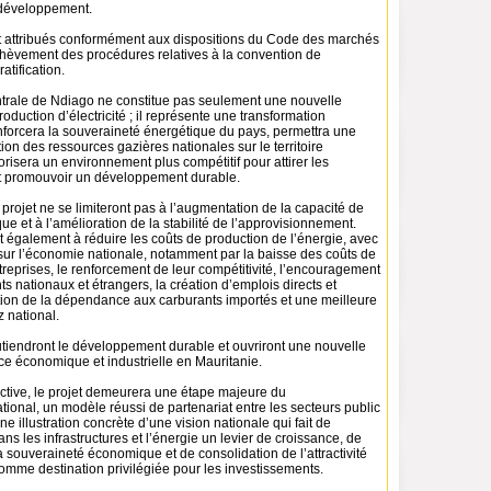
 développement.
t attribués conformément aux dispositions du Code des marchés
achèvement des procédures relatives à la convention de
atification.
entrale de Ndiago ne constitue pas seulement une nouvelle
roduction d’électricité ; il représente une transformation
enforcera la souveraineté énergétique du pays, permettra une
tion des ressources gazières nationales sur le territoire
orisera un environnement plus compétitif pour attirer les
t promouvoir un développement durable.
rojet ne se limiteront pas à l’augmentation de la capacité de
que et à l’amélioration de la stabilité de l’approvisionnement.
t également à réduire les coûts de production de l’énergie, avec
s sur l’économie nationale, notamment par la baisse des coûts de
reprises, le renforcement de leur compétitivité, l’encouragement
s nationaux et étrangers, la création d’emplois directs et
ction de la dépendance aux carburants importés et une meilleure
z national.
iendront le développement durable et ouvriront une nouvelle
ce économique et industrielle en Mauritanie.
ctive, le projet demeurera une étape majeure du
ional, un modèle réussi de partenariat entre les secteurs public
une illustration concrète d’une vision nationale qui fait de
ans les infrastructures et l’énergie un levier de croissance, de
 souveraineté économique et de consolidation de l’attractivité
omme destination privilégiée pour les investissements.