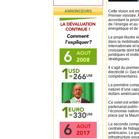
ANNONCEURS
Cette vision est 
Premier ministre, 
accordant la priori
de l’énergie et au
énergétique et de
Le projet illustre
dans la mobilisati
internationale et 
croissante dont bé
juridiques et insti
stratégiques.
Il s’agit du premi
électricité (« Gas
complémentaires.
La première compo
naturel d’une cap
dollars américains
Ce volet est entiè
partenariat public
l’économie nationa
place par la Mauri
La seconde compos
centrale de Ndiago
américains. Le go
infrastructure sou