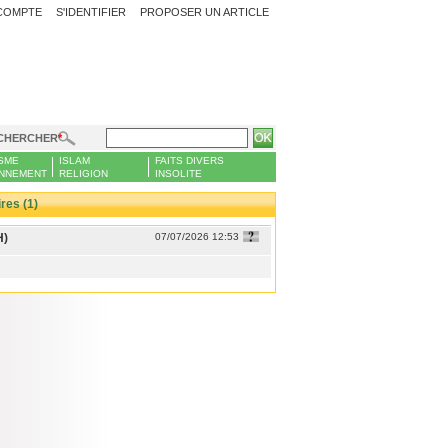
COMPTE
S'IDENTIFIER
PROPOSER UN ARTICLE
CHERCHER
SME
ISLAM
FAITS DIVERS
NNEMENT
RELIGION
INSOLITE
es (1)
H)
07/07/2026 12:53