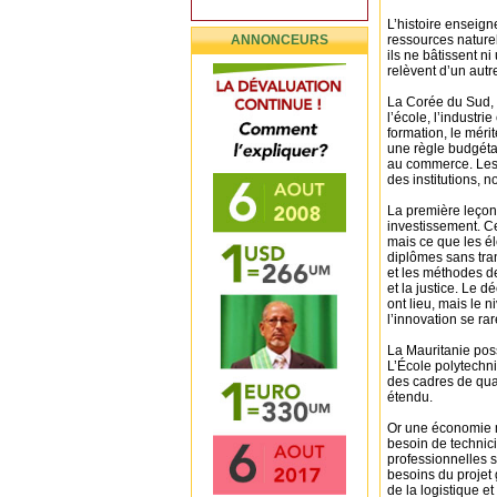
L’histoire enseign
ANNONCEURS
ressources naturell
ils ne bâtissent n
relèvent d’un autre
La Corée du Sud, r
l’école, l’industri
formation, le méri
une règle budgétai
au commerce. Les t
des institutions, n
La première leçon 
investissement. C
mais ce que les é
diplômes sans trans
et les méthodes de
et la justice. Le d
ont lieu, mais le n
l’innovation se ra
La Mauritanie poss
L’École polytechn
des cadres de qual
étendu.
Or une économie m
besoin de technici
professionnelles 
besoins du projet 
de la logistique et