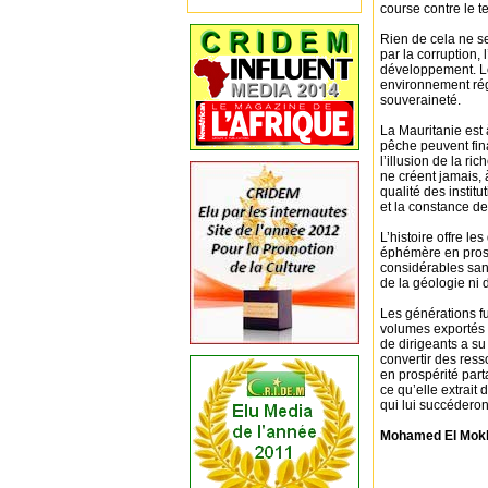
course contre le t
Rien de cela ne s
par la corruption,
développement. Lor
environnement rég
souveraineté.
La Mauritanie est 
pêche peuvent fina
l’illusion de la ri
ne créent jamais, 
qualité des insti
et la constance de
L’histoire offre l
éphémère en prosp
considérables san
de la géologie ni 
Les générations fut
volumes exportés a
de dirigeants a s
convertir des ress
en prospérité part
ce qu’elle extrait
qui lui succéderon
Mohamed El Mokh