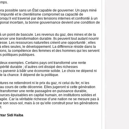
emps.
era possible sans un État capable de gouverner. Un pays miné
 l’impunité et le clientélisme compromet sa capacité de
squ’il est traversé par des tensions internes et confronté à un
ional incertain, la bonne gouvernance devient une condition de
à un point de bascule. Les revenus du gaz, des mines et de la
ncer une transformation durable. Ils peuvent tout autant nourrir
chesse. Les ressources naturelles créent une opportunité ; elles
à elles seules, le développement. La différence réside dans la
tutions, la compétence des femmes et des hommes qui les servent
s politiques publiques.
es deux exemples. Certains pays ont transformé une rente
érité durable ; d’autres ont dissipé des richesses
s parvenir à bâtir une économie solide. Le choix ne dépend ni
de la chance. Il dépend de la politique.
ures ne retiendront ni le prix du gaz, ni celui du fer, ni les
u cours de cette décennie. Elles jugeront si cette génération
u transformer une rente passagère en puissance durable,
ources épuisables en capital humain, en institutions solides et
agée. Car la véritable richesse d’une nation ne se mesure pas à
 de son sous-sol, mais à ce qu’elle construit pour les générations
t.
tar Sidi Haiba