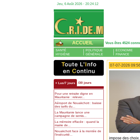
Jeu, 6 Août 2026 -
20:24:13
ACCUEIL
Vous êtes 4524 conn
SANTÉ
POLITIQUE
ECONOMIE
HYGIÈNE
GÉNÉRALE
FINANCE
07-07-2026 09:56
/30 jours
+ Lus/7 jours
Pour une retraite digne en
Mauritanie : relever...
Aéroport de Nouakchott : baisse
des tarifs du...
La Mauritanie lance une
campagne de semis...
La mémoire effacée : quand la
mairie de...
Nouakchott face à la montée de
l’insécurité...
impose des choix.