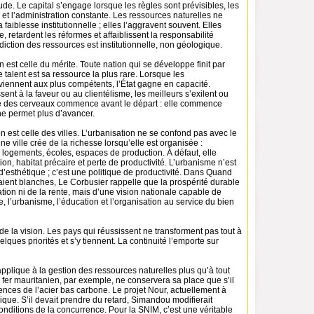
tude. Le capital s’engage lorsque les règles sont prévisibles, les
 et l’administration constante. Les ressources naturelles ne
faiblesse institutionnelle ; elles l’aggravent souvent. Elles
e, retardent les réformes et affaiblissent la responsabilité
iction des ressources est institutionnelle, non géologique.
 est celle du mérite. Toute nation qui se développe finit par
talent est sa ressource la plus rare. Lorsque les
viennent aux plus compétents, l’État gagne en capacité.
sent à la faveur ou au clientélisme, les meilleurs s’exilent ou
te des cerveaux commence avant le départ : elle commence
ne permet plus d’avancer.
 est celle des villes. L’urbanisation ne se confond pas avec le
 ville crée de la richesse lorsqu’elle est organisée :
r, logements, écoles, espaces de production. À défaut, elle
n, habitat précaire et perte de productivité. L’urbanisme n’est
’esthétique ; c’est une politique de productivité. Dans Quand
aient blanches, Le Corbusier rappelle que la prospérité durable
tation ni de la rente, mais d’une vision nationale capable de
e, l’urbanisme, l’éducation et l’organisation au service du bien
de la vision. Les pays qui réussissent ne transforment pas tout à
 quelques priorités et s’y tiennent. La continuité l’emporte sur
pplique à la gestion des ressources naturelles plus qu’à tout
fer mauritanien, par exemple, ne conservera sa place que s’il
nces de l’acier bas carbone. Le projet Nour, actuellement à
égique. S’il devait prendre du retard, Simandou modifierait
nditions de la concurrence. Pour la SNIM, c’est une véritable