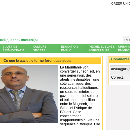
CRÉER UN 
ecté(s) dont 0 membre(s)
RE
JUSTICE
CULTURE
EDUCATION
PÊCHE, ELEVAGE
URBANI
DÉMOCRATIE
SPORTS
EMPLOI
AGRICULTURE
ENVIRO
Commentair
 -
Ce que le gaz et le fer ne feront pas seuls
La Mauritanie voit
analagjar (
converger sur son sol, en
une génération, des
Correct...
atouts inestimables : une
côte atlantique, des
ressources halieutiques,
un sous-sol minier, du
gaz, un potentiel solaire
et éolien, une position
entre le Maghreb, le
Sahel et l’Afrique de
l’Ouest. Cette
concentration
d’opportunités ouvre une
séquence historique. Elle