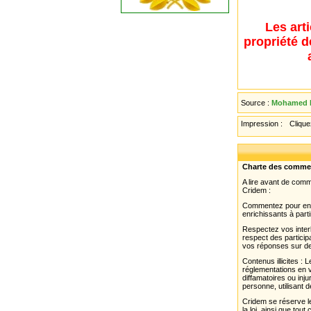
Les art
propriété d
Source :
Mohamed E
Impression :
Cliquez
Charte des comme
A lire avant de com
Cridem :
Commentez pour enri
enrichissants à parti
Respectez vos interl
respect des partici
vos réponses sur de
Contenus illicites :
réglementations en v
diffamatoires ou inju
personne, utilisant d
Cridem se réserve le
la loi, ainsi que to