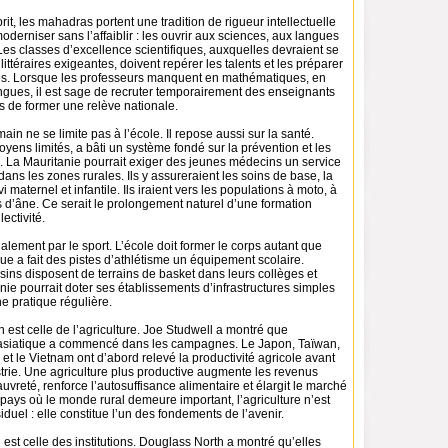
t, les mahadras portent une tradition de rigueur intellectuelle
moderniser sans l’affaiblir : les ouvrir aux sciences, aux langues
es classes d’excellence scientifiques, auxquelles devraient se
s littéraires exigeantes, doivent repérer les talents et les préparer
és. Lorsque les professeurs manquent en mathématiques, en
ngues, il est sage de recruter temporairement des enseignants
s de former une relève nationale.
ain ne se limite pas à l’école. Il repose aussi sur la santé.
ens limités, a bâti un système fondé sur la prévention et les
. La Mauritanie pourrait exiger des jeunes médecins un service
ans les zones rurales. Ils y assureraient les soins de base, la
vi maternel et infantile. Ils iraient vers les populations à moto, à
s d’âne. Ce serait le prolongement naturel d’une formation
lectivité.
lement par le sport. L’école doit former le corps autant que
que a fait des pistes d’athlétisme un équipement scolaire.
sins disposent de terrains de basket dans leurs collèges et
nie pourrait doter ses établissements d’infrastructures simples
ne pratique régulière.
est celle de l’agriculture. Joe Studwell a montré que
on asiatique a commencé dans les campagnes. Le Japon, Taïwan,
 et le Vietnam ont d’abord relevé la productivité agricole avant
strie. Une agriculture plus productive augmente les revenus
auvreté, renforce l’autosuffisance alimentaire et élargit le marché
 pays où le monde rural demeure important, l’agriculture n’est
iduel : elle constitue l’un des fondements de l’avenir.
 est celle des institutions. Douglass North a montré qu’elles