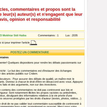
icles, commentaires et propos sont la
e leur(s) auteur(s) et n'engagent que leur
avis, opinion et responsabilité
l Mokhtar Sidi Haiba
Commentaires :
1
Lus :
2035
 ici pour imprimer l'article
POSTEZ UN COMMENTAIRE
ntaires
menter! Quelques dispositions pour rendre les débats passionnants sur
chir : Le but des commentaires est d'instaurer des échanges
r des articles publiés sur Cridem.
ocuteurs : Pour assurer des débats de qualité, un maître-mot: le
pants. Donnez à chacun le droit d'être en désaccord avec vous. Appuyez
s faits et des arguments, non sur des invectives.
 Le contenu des commentaires ne doit pas contrevenir aux lois et
igueur. Sont notamment illicites les propos racistes ou antisémites,
rieux, divulguant des informations relatives à la vie privée d'une
es oeuvres protégées par les droits d'auteur (textes, photos, vidéos...).
 droit de ne pas valider tout commentaire susceptible de contrevenir à
ut commentaire hors-sujet, promotionnel ou grossier. Merci pour votre