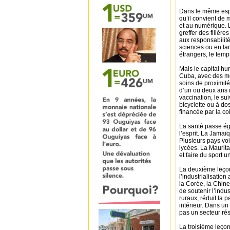
Dans le même espri
qu’il convient de 
et au numérique. L
greffer des filière
aux responsabilit
sciences ou en la
étrangers, le temp
Mais le capital hum
Cuba, avec des moy
soins de proximité
d’un ou deux ans d
vaccination, le sui
bicyclette ou à do
financée par la col
La santé passe éga
l’esprit. La Jamaï
Plusieurs pays voi
lycées. La Maurita
et faire du sport u
La deuxième leçon 
l’industrialisati
la Corée, la Chine
de soutenir l’indu
ruraux, réduit la p
intérieur. Dans un
pas un secteur rés
La troisième leçon