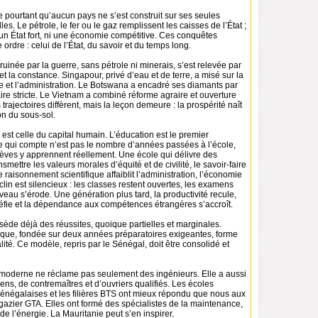
e pourtant qu’aucun pays ne s’est construit sur ses seules
es. Le pétrole, le fer ou le gaz remplissent les caisses de l’État ;
i un État fort, ni une économie compétitive. Ces conquêtes
 ordre : celui de l’État, du savoir et du temps long.
uinée par la guerre, sans pétrole ni minerais, s’est relevée par
e et la constance. Singapour, privé d’eau et de terre, a misé sur la
te et l’administration. Le Botswana a encadré ses diamants par
re stricte. Le Vietnam a combiné réforme agraire et ouverture
rajectoires diffèrent, mais la leçon demeure : la prospérité naît
on du sous-sol.
est celle du capital humain. L’éducation est le premier
e qui compte n’est pas le nombre d’années passées à l’école,
lèves y apprennent réellement. Une école qui délivre des
mettre les valeurs morales d’équité et de civilité, le savoir-faire
 raisonnement scientifique affaiblit l’administration, l’économie
éclin est silencieux : les classes restent ouvertes, les examens
iveau s’érode. Une génération plus tard, la productivité recule,
réfie et la dépendance aux compétences étrangères s’accroît.
ède déjà des réussites, quoique partielles et marginales.
ique, fondée sur deux années préparatoires exigeantes, forme
ité. Ce modèle, repris par le Sénégal, doit être consolidé et
oderne ne réclame pas seulement des ingénieurs. Elle a aussi
ens, de contremaîtres et d’ouvriers qualifiés. Les écoles
sénégalaises et les filières BTS ont mieux répondu que nous aux
gazier GTA. Elles ont formé des spécialistes de la maintenance,
 de l’énergie. La Mauritanie peut s’en inspirer.