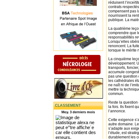
réduisent l’incerti
contrats respectés
compensent pas la 
nourrissent la rent
publique. La maléd
La quatrième leçon
comprendre que le 
responsabilités re
Lorsqu’elles obéis
renoncent. La fui
lorsque le mérite 
La cinquième leçon
développement. Une
transports, foncie
accumule congestio
pas une question d
les cathédrales ét
ne naît ni de l’imi
mettre la techniqu
commun.
Reste la question 
CLASSEMENT
la fois. Ils fixent
l’annonce.
Moy. 3 derniers mois
Cette exigence s’a
autre domaine. Le 
s’adapte aux exige
l’étude, est strat
durablement les co