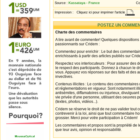
Source :
Kassataya - France
Co
Impression :
Cliquez ici pour imprimer l'article
POSTEZ UN COMMEN
Charte des commentaires
A lire avant de commenter! Quelques dispositions
passionnants sur Cridem :
Commentez pour enrichir : Le but des commentair
enrichissants à partir des articles publiés sur Cri
Respectez vos interlocuteurs : Pour assurer des d
le respect des participants. Donnez à chacun le d
vous. Appuyez vos réponses sur des faits et des 
invectives.
Contenus illicites : Le contenu des commentaires n
et réglementations en vigueur. Sont notamment illi
antisémites, diffamatoires ou injurieux, divulguant
vie privée d'une personne, utilisant des oeuvres p
(textes, photos, vidéos...).
Cridem se réserve le droit de ne pas valider tout
contrevenir à la loi, ainsi que tout commentaire h
grossier. Merci pour votre participation à Cridem!
Les commentaires et propos sont la propriété de l
que leur avis, opinion et responsabilité.