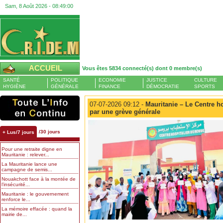
Sam, 8 Août 2026 -
08:49:00
ACCUEIL
Vous êtes 5834 connecté(s) dont 0 membre(s)
SANTÉ
POLITIQUE
ECONOMIE
JUSTICE
CULTURE
HYGIÈNE
GÉNÉRALE
FINANCE
DÉMOCRATIE
SPORTS
07-07-2026 09:12 -
Mauritanie – Le Centre ho
par une grève générale
/30 jours
+ Lus/7 jours
Pour une retraite digne en
Mauritanie : relever...
La Mauritanie lance une
campagne de semis...
Nouakchott face à la montée de
l’insécurité...
Mauritanie : le gouvernement
renforce le...
La mémoire effacée : quand la
mairie de...