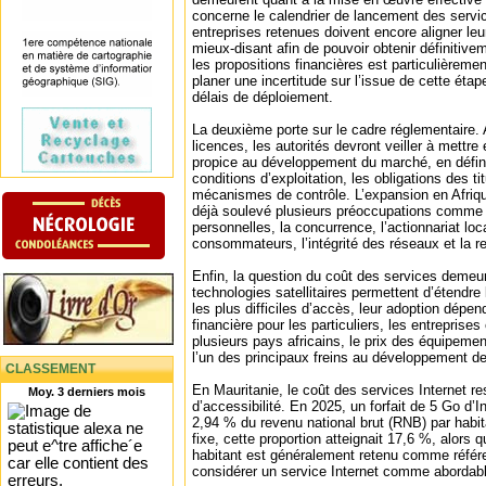
concerne le calendrier de lancement des servic
entreprises retenues doivent encore aligner leu
mieux‑disant afin de pouvoir obtenir définitivem
les propositions financières est particulièremen
planer une incertitude sur l’issue de cette étap
délais de déploiement.
La deuxième porte sur le cadre réglementaire. A
licences, les autorités devront veiller à mettr
propice au développement du marché, en défi
conditions d’exploitation, les obligations des ti
mécanismes de contrôle. L’expansion en Afriq
déjà soulevé plusieurs préoccupations comme 
personnelles, la concurrence, l’actionnariat loc
consommateurs, l’intégrité des réseaux et la re
Enfin, la question du coût des services demeur
technologies satellitaires permettent d’étendre
les plus difficiles d’accès, leur adoption dépen
financière pour les particuliers, les entreprise
plusieurs pays africains, le prix des équipem
l’un des principaux freins au développement de
CLASSEMENT
En Mauritanie, le coût des services Internet re
Moy. 3 derniers mois
d’accessibilité. En 2025, un forfait de 5 Go d’I
2,94 % du revenu national brut (RNB) par habitan
fixe, cette proportion atteignait 17,6 %, alors
habitant est généralement retenu comme référe
considérer un service Internet comme abordabl