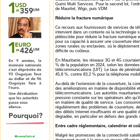
Guimi Multi Services. Pour le second lot, l’or
de Mauritel, Wigo, puis VDM.
Réduire la fracture numérique
Ce recours aux fournisseurs de services de té
intervient dans un contexte où la technologie s
plébiscitée pour réduire la fracture numérique e
pour sa capacité à assurer une couverture éte
zones rurales ou enclavées, où le déploiement
difficile ou coûteux.
En Mauritanie, les réseaux 3G et 4G couvraie
% de la population en 2024, selon les données 
télécommunications (UIT). Le taux de pénétratio
45,8 %, contre 83,2 % pour la téléphonie mobi
Au‑delà de l’extension de la couverture, la conn
des améliorations en matière de disponibilité e
télécommunications. Les autorités mauritanie
pression constante sur les opérateurs afin qu’il
en matière de qualité de service. Les consom
régulièrement des problèmes de couverture, des
des débits Internet insuffisants et une qualité
dégradée, en particulier en dehors des grands 
Entre cadre réglementaire, calendrier et coû
Malgré les promesses de la connectivité satellit
demeurent quant à la mise en œuvre effective 