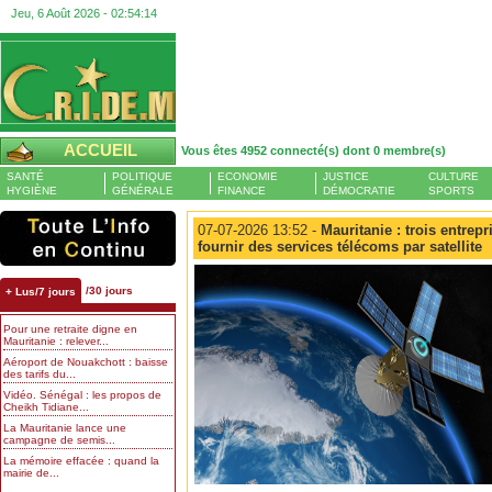
Jeu, 6 Août 2026 -
02:54:14
ACCUEIL
Vous êtes 4952 connecté(s) dont 0 membre(s)
SANTÉ
POLITIQUE
ECONOMIE
JUSTICE
CULTURE
HYGIÈNE
GÉNÉRALE
FINANCE
DÉMOCRATIE
SPORTS
07-07-2026 13:52 -
Mauritanie : trois entrep
fournir des services télécoms par satellite
/30 jours
+ Lus/7 jours
Pour une retraite digne en
Mauritanie : relever...
Aéroport de Nouakchott : baisse
des tarifs du...
Vidéo. Sénégal : les propos de
Cheikh Tidiane...
La Mauritanie lance une
campagne de semis...
La mémoire effacée : quand la
mairie de...