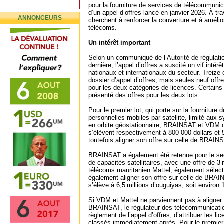
pour la fourniture de services de télécommunicat
d’un appel d’offres lancé en janvier 2026. À trav
ANNONCEURS
cherchent à renforcer la couverture et à amélio
télécoms.
Un intérêt important
Selon un communiqué de l’Autorité de régulati
dernière, l’appel d’offres a suscité un vif intérê
nationaux et internationaux du secteur. Treize e
dossier d’appel d’offres, mais seules neuf off
pour les deux catégories de licences. Certains 
présenté des offres pour les deux lots.
Pour le premier lot, qui porte sur la fournitur
personnelles mobiles par satellite, limité aux s
en orbite géostationnaire, BRAINSAT et VDM on
s’élèvent respectivement à 800 000 dollars et
toutefois aligner son offre sur celle de BRAINS
BRAINSAT a également été retenue pour le sec
de capacités satellitaires, avec une offre de 3 m
télécoms mauritanien Mattel, également sélect
également aligner son offre sur celle de BRAI
s’élève à 6,5 millions d’ouguiyas, soit environ 
Si VDM et Mattel ne parviennent pas à aligner l
BRAINSAT, le régulateur des télécommunicati
règlement de l’appel d’offres, d’attribuer les 
classés immédiatement après. Pour le premier l