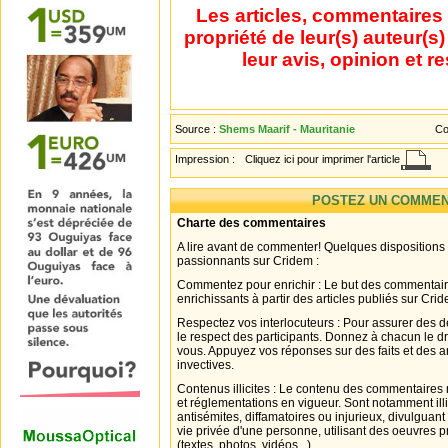
Les articles, commentaires 
propriété de leur(s) auteur(s
leur avis, opinion et r
Source :
Shems Maarif - Mauritanie
Co
Impression :
Cliquez ici pour imprimer l'article
POSTEZ UN COMMEN
Charte des commentaires
A lire avant de commenter! Quelques dispositions
passionnants sur Cridem :
Commentez pour enrichir : Le but des commentair
enrichissants à partir des articles publiés sur Cri
Respectez vos interlocuteurs : Pour assurer des d
le respect des participants. Donnez à chacun le d
vous. Appuyez vos réponses sur des faits et des 
invectives.
Contenus illicites : Le contenu des commentaires n
et réglementations en vigueur. Sont notamment illi
antisémites, diffamatoires ou injurieux, divulguant
vie privée d'une personne, utilisant des oeuvres p
(textes, photos, vidéos...).