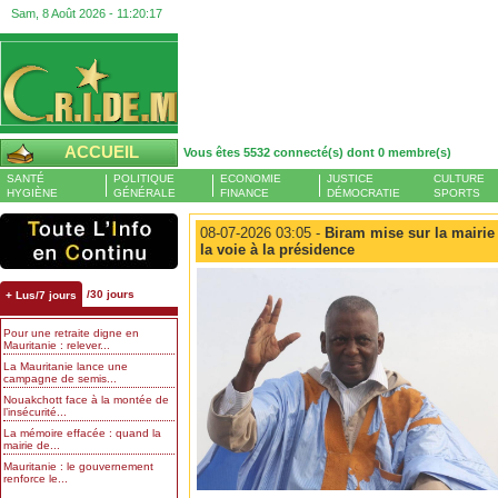
Sam, 8 Août 2026 -
11:20:18
ACCUEIL
Vous êtes 5532 connecté(s) dont 0 membre(s)
SANTÉ
POLITIQUE
ECONOMIE
JUSTICE
CULTURE
HYGIÈNE
GÉNÉRALE
FINANCE
DÉMOCRATIE
SPORTS
08-07-2026 03:05 -
Biram mise sur la mairie
la voie à la présidence
/30 jours
+ Lus/7 jours
Pour une retraite digne en
Mauritanie : relever...
La Mauritanie lance une
campagne de semis...
Nouakchott face à la montée de
l’insécurité...
La mémoire effacée : quand la
mairie de...
Mauritanie : le gouvernement
renforce le...