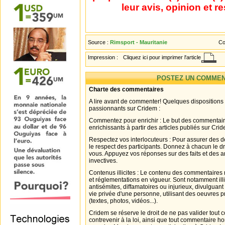
leur avis, opinion et r
Source :
Rimsport - Mauritanie
Co
Impression :
Cliquez ici pour imprimer l'article
POSTEZ UN COMMEN
Charte des commentaires
A lire avant de commenter! Quelques dispositions
passionnants sur Cridem :
Commentez pour enrichir : Le but des commentair
enrichissants à partir des articles publiés sur Cri
Respectez vos interlocuteurs : Pour assurer des d
le respect des participants. Donnez à chacun le d
vous. Appuyez vos réponses sur des faits et des 
invectives.
Contenus illicites : Le contenu des commentaires n
et réglementations en vigueur. Sont notamment illi
antisémites, diffamatoires ou injurieux, divulguant
vie privée d'une personne, utilisant des oeuvres p
(textes, photos, vidéos...).
Cridem se réserve le droit de ne pas valider tout
contrevenir à la loi, ainsi que tout commentaire h