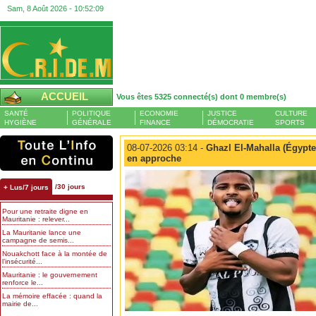
Sam, 8 Août 2026 -
10:52:10
ACCUEIL
Vous êtes 5325 connecté(s) dont 0 membre(s)
SANTÉ
POLITIQUE
ECONOMIE
JUSTICE
CULTURE
HYGIÈNE
GÉNÉRALE
FINANCE
DÉMOCRATIE
SPORTS
08-07-2026 03:14 -
Ghazl El-Mahalla (Égypt
en approche
/30 jours
+ Lus/7 jours
Pour une retraite digne en
Mauritanie : relever...
La Mauritanie lance une
campagne de semis...
Nouakchott face à la montée de
l’insécurité...
Mauritanie : le gouvernement
renforce le...
La mémoire effacée : quand la
mairie de...