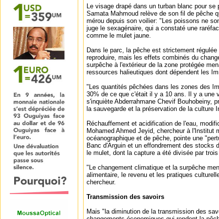
Le visage drapé dans un turban blanc pour se pr
Samata Mahmoud relève de son fil de pêche q
mérou depuis son voilier: "Les poissons ne so
juge le sexagénaire, qui a constaté une raréfa
comme le mulet jaune.
Dans le parc, la pêche est strictement régulée
reproduire, mais les effets combinés du chang
surpêche à l'extérieur de la zone protégée me
ressources halieutiques dont dépendent les Im
"Les quantités pêchées dans les zones des Im
30% de ce que c'était il y a 10 ans. Il y a une 
s'inquiète Abderrahmane Chevif Bouhobeiny, pr
la sauvegarde et la préservation de la culture 
Réchauffement et acidification de l'eau, modific
Mohamed Ahmed Jeyid, chercheur à l'Institut 
océanographique et de pêche, pointe une "pert
Banc d'Arguin et un effondrement des stocks
le mulet, dont la capture a été divisée par troi
"Le changement climatique et la surpêche men
alimentaire, le revenu et les pratiques culture
chercheur.
Transmission des savoirs
Mais "la diminution de la transmission des savoi
changements économiques qui rendent la pêche