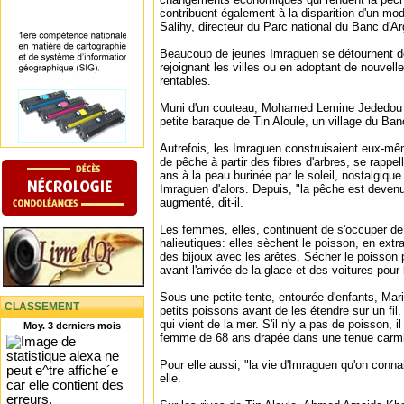
contribuent également à la disparition d'un mo
Salihy, directeur du Parc national du Banc d'Ar
Beaucoup de jeunes Imraguen se détournent de
rejoignant les villes ou en adoptant de nouvel
rentables.
Muni d'un couteau, Mohamed Lemine Jededou re
petite baraque de Tin Aloule, un village du Ban
Autrefois, les Imraguen construisaient eux-même
de pêche à partir des fibres d'arbres, se rappe
ans à la peau burinée par le soleil, nostalgique
Imraguen d'alors. Depuis, "la pêche est devenue
augmenté, dit-il.
Les femmes, elles, continuent de s'occuper de 
halieutiques: elles sèchent le poisson, en extrai
des bijoux avec les arêtes. Sécher le poisson 
avant l'arrivée de la glace et des voitures pour 
Sous une petite tente, entourée d'enfants, Mar
CLASSEMENT
petits poissons avant de les étendre sur un fil.
qui vient de la mer. S'il n'y a pas de poisson, il
Moy. 3 derniers mois
femme de 68 ans drapée dans une tenue carm
Pour elle aussi, "la vie d'Imraguen qu'on connais
elle.