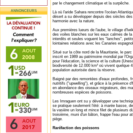
par le changement climatique et la surpêche.
ANNONCEURS
Là où l'aride Sahara rencontre l'océan Atlanti
désert a su développer depuis des siècles des
harmonie avec la nature.
Aux premières lueurs de l'aube, le village d'Iwi
des voiles blanches sur les eaux calmes de la 
interdits et seules voguent les "lanches", petits
lointaines relations avec les Canaries espagno
Situé sur la côte nord de la Mauritanie, le parc
inscrit en 1989 au patrimoine mondial par l'Or
pour l'éducation, la science et la culture (Unes
biodiversité de 12.000 km² où vivent quelque 
population autorisée dans la réserve.
Baigné par des remontées d'eaux profondes, fr
nutritifs ("upwelling"), et grâce à la présence d
en abondance des oiseaux migrateurs, des ma
nombreuses espèces de poissons.
Les Imraguen ont su y développer une techniqu
se pratique seulement l'été: à marée basse, de
la vasière un long et mince filet de plusieurs d
troisième, muni d'un bâton, frappe l'eau pour at
piège.
Raréfaction des poissons