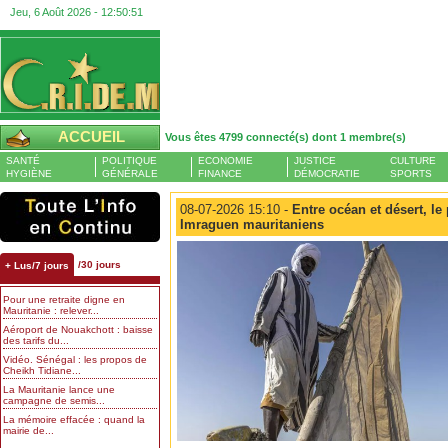
Jeu, 6 Août 2026 -
12:50:51
ACCUEIL
Vous êtes 4799 connecté(s) dont 1 membre(s)
SANTÉ
POLITIQUE
ECONOMIE
JUSTICE
CULTURE
HYGIÈNE
GÉNÉRALE
FINANCE
DÉMOCRATIE
SPORTS
08-07-2026 15:10 -
Entre océan et désert, l
Imraguen mauritaniens
/30 jours
+ Lus/7 jours
Pour une retraite digne en
Mauritanie : relever...
Aéroport de Nouakchott : baisse
des tarifs du...
Vidéo. Sénégal : les propos de
Cheikh Tidiane...
La Mauritanie lance une
campagne de semis...
La mémoire effacée : quand la
mairie de...