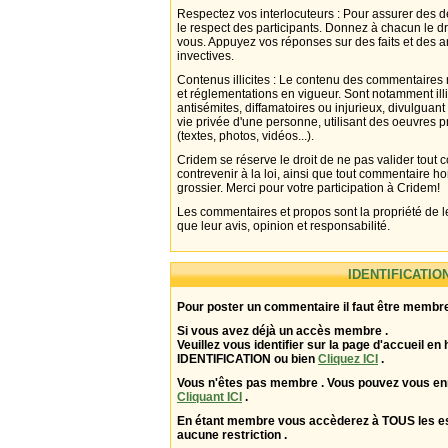
Respectez vos interlocuteurs : Pour assurer des d
le respect des participants. Donnez à chacun le d
vous. Appuyez vos réponses sur des faits et des 
invectives.
Contenus illicites : Le contenu des commentaires n
et réglementations en vigueur. Sont notamment illi
antisémites, diffamatoires ou injurieux, divulguant
vie privée d'une personne, utilisant des oeuvres p
(textes, photos, vidéos...).
Cridem se réserve le droit de ne pas valider tout
contrevenir à la loi, ainsi que tout commentaire h
grossier. Merci pour votre participation à Cridem!
Les commentaires et propos sont la propriété de l
que leur avis, opinion et responsabilité.
IDENTIFICATIO
Pour poster un commentaire il faut être membre
Si vous avez déjà un accès membre .
Veuillez vous identifier sur la page d'accueil en 
IDENTIFICATION ou bien
Cliquez ICI
.
Vous n'êtes pas membre . Vous pouvez vous enr
Cliquant ICI
.
En étant membre vous accèderez à TOUS les 
aucune restriction .