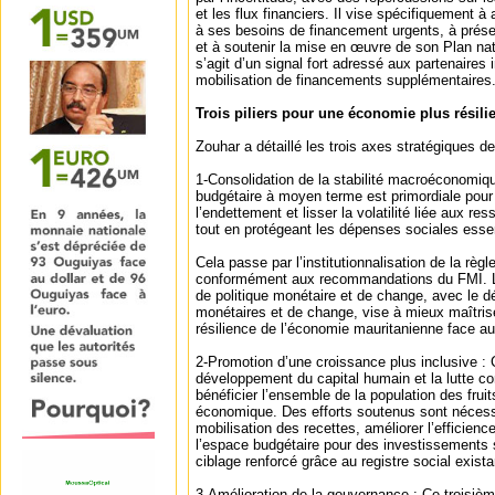
et les flux financiers. Il vise spécifiquement à 
à ses besoins de financement urgents, à prése
et à soutenir la mise en œuvre de son Plan nat
s’agit d’un signal fort adressé aux partenaires i
mobilisation de financements supplémentaires
Trois piliers pour une économie plus résilie
Zouhar a détaillé les trois axes stratégiques
1-Consolidation de la stabilité macroéconomiqu
budgétaire à moyen terme est primordiale pour
l’endettement et lisser la volatilité liée aux re
tout en protégeant les dépenses sociales essen
Cela passe par l’institutionnalisation de la règl
conformément aux recommandations du FMI. L
de politique monétaire et de change, avec le
monétaires et de change, vise à mieux maîtriser 
résilience de l’économie mauritanienne face au
2-Promotion d’une croissance plus inclusive : 
développement du capital humain et la lutte con
bénéficier l’ensemble de la population des frui
économique. Des efforts soutenus sont nécessa
mobilisation des recettes, améliorer l’efficien
l’espace budgétaire pour des investissements s
ciblage renforcé grâce au registre social exista
3-Amélioration de la gouvernance : Ce troisième