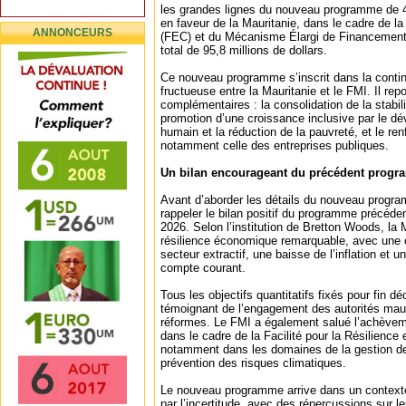
les grandes lignes du nouveau programme de 
en faveur de la Mauritanie, dans le cadre de la 
ANNONCEURS
(FEC) et du Mécanisme Élargi de Financemen
total de 95,8 millions de dollars.
Ce nouveau programme s’inscrit dans la contin
fructueuse entre la Mauritanie et le FMI. Il repo
complémentaires : la consolidation de la stabi
promotion d’une croissance inclusive par le d
humain et la réduction de la pauvreté, et le r
notamment celle des entreprises publiques.
Un bilan encourageant du précédent progra
Avant d’aborder les détails du nouveau progr
rappeler le bilan positif du programme précéde
2026. Selon l’institution de Bretton Woods, la 
résilience économique remarquable, avec une 
secteur extractif, une baisse de l’inflation et u
compte courant.
Tous les objectifs quantitatifs fixés pour fin d
témoignant de l’engagement des autorités maur
réformes. Le FMI a également salué l’achève
dans le cadre de la Facilité pour la Résilience e
notamment dans les domaines de la gestion de
prévention des risques climatiques.
Le nouveau programme arrive dans un contexte
par l’incertitude, avec des répercussions sur l