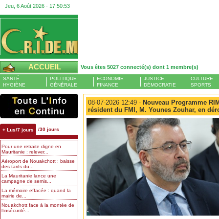
Jeu, 6 Août 2026 -
17:50:54
ACCUEIL
Vous êtes 5027 connecté(s) dont 1 membre(s)
SANTÉ
POLITIQUE
ECONOMIE
JUSTICE
CULTURE
HYGIÈNE
GÉNÉRALE
FINANCE
DÉMOCRATIE
SPORTS
08-07-2026 12:49 -
Nouveau Programme RIM-
résident du FMI, M. Younes Zouhar, en dér
/30 jours
+ Lus/7 jours
Pour une retraite digne en
Mauritanie : relever...
Aéroport de Nouakchott : baisse
des tarifs du...
La Mauritanie lance une
campagne de semis...
La mémoire effacée : quand la
mairie de...
Nouakchott face à la montée de
l’insécurité...