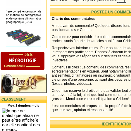
Impression :
Cliquez ici pour imprimer l'article
POSTEZ UN COMMEN
Charte des commentaires
A lire avant de commenter! Quelques dispositions
passionnants sur Cridem :
Commentez pour enrichir : Le but des commentair
enrichissants à partir des articles publiés sur Cri
Respectez vos interlocuteurs : Pour assurer des d
le respect des participants. Donnez à chacun le d
vous. Appuyez vos réponses sur des faits et des 
invectives.
Contenus illicites : Le contenu des commentaires n
et réglementations en vigueur. Sont notamment illi
antisémites, diffamatoires ou injurieux, divulguant
vie privée d'une personne, utilisant des oeuvres p
(textes, photos, vidéos...).
Cridem se réserve le droit de ne pas valider tout
contrevenir à la loi, ainsi que tout commentaire h
grossier. Merci pour votre participation à Cridem!
CLASSEMENT
Moy. 3 derniers mois
Les commentaires et propos sont la propriété de l
que leur avis, opinion et responsabilité.
IDENTIFICATIO