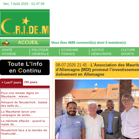
Ven, 7 Août 2026 -
01:47:59
ACCUEIL
Vous êtes 4685 connecté(s) dont 0 membre(s)
SANTÉ
POLITIQUE
ECONOMIE
JUSTICE
CULTURE
HYGIÈNE
GÉNÉRALE
FINANCE
DÉMOCRATIE
SPORTS
08-07-2026 21:45 -
L'Association des Maurit
d'Allemagne (MDI) promeut l'investissement
événement en Allemagne
/30 jours
+ Lus/7 jours
Pour une retraite digne en
Mauritanie : relever...
Aéroport de Nouakchott : baisse
des tarifs du...
La Mauritanie lance une
campagne de semis...
La mémoire effacée : quand la
mairie de...
Nouakchott face à la montée de
l’insécurité...